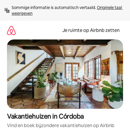
Ga
Sommige informatie is automatisch vertaald. 
Originele taal 
direct
weergeven
naar
inhoud
Je ruimte op Airbnb zetten
Vakantiehuizen in Córdoba
Vind en boek bijzondere vakantiehuizen op Airbnb