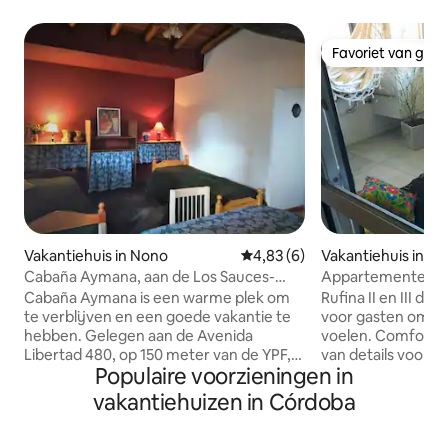
Favoriet van gas
Favoriet van gas
Vakantiehuis in Nono
Gemiddelde beoordeling van 4,
4,83 (6)
Vakantiehuis in Vil
Cabaña Aymana, aan de Los Sauces-
Appartementen Rufi
rivier. Nono
centraal
Cabaña Aymana is een warme plek om
Rufina II en III die 
te verblijven en een goede vakantie te
voor gasten om zic
hebben. Gelegen aan de Avenida
voelen. Comfortabel en licht. Voorzien
Libertad 480, op 150 meter van de YPF,
van details voor vo
Populaire voorzieningen in
met uitzicht op de rivier, op 400 meter
heeft twee kamers
van het plein, waar elke dag in het
tweepersoonsbed
vakantiehuizen in Córdoba
seizoen ambachtelijke beurzen zijn,
bedden. Woonkam
shows voor kinderen en volwassenen,
en grill. Het is ee