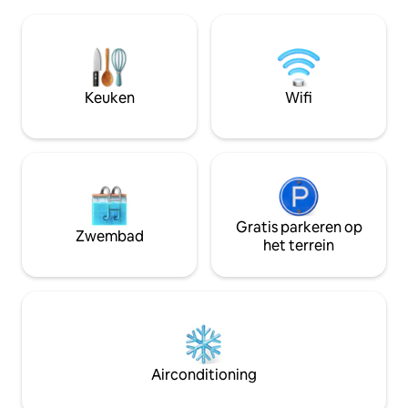
culturele activiteiten (schilders,
voor diegenen die 
beeldhouwers). Geserveerd door
genieten. We doen dan ook om van van
Graciela, je gastvrouw, die je de
van je verblijf ee
prachtige plekken zal voorstellen die je
ervaring te maken. 
kunt bezoeken in deze regio van de
een steenworp afs
vallei van Traslasierra, met zijn rivieren
Sol. Allemaal handi
Keuken
Wifi
en bergen. Je bent welkom.
Gratis parkeren op
Zwembad
het terrein
Airconditioning