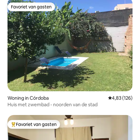
Favoriet van gasten
Favoriet van gasten
Woning in Córdoba
Gemiddelde beo
4,83 (126)
Huis met zwembad - noorden van de stad
Favoriet van gasten
Topfavoriet van gasten