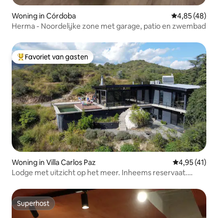
Woning in Córdoba
Gemiddelde be
4,85 (48)
Herma - Noordelijke zone met garage, patio en zwembad
Favoriet van gasten
Topfavoriet van gasten
Woning in Villa Carlos Paz
Gemiddelde be
4,95 (41)
Lodge met uitzicht op het meer. Inheems reservaat.
Geen commissie
Superhost
Superhost