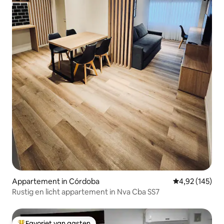
Appartement in Córdoba
Gemiddelde beo
4,92 (145)
Rustig en licht appartement in Nva Cba SS7
Favoriet van gasten