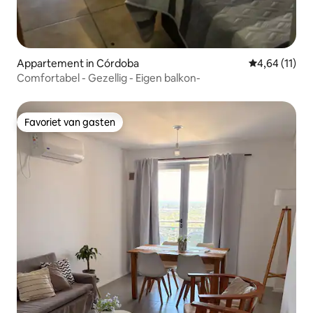
Appartement in Córdoba
Gemiddelde be
4,64 (11)
Comfortabel - Gezellig - Eigen balkon-
Favoriet van gasten
Favoriet van gasten