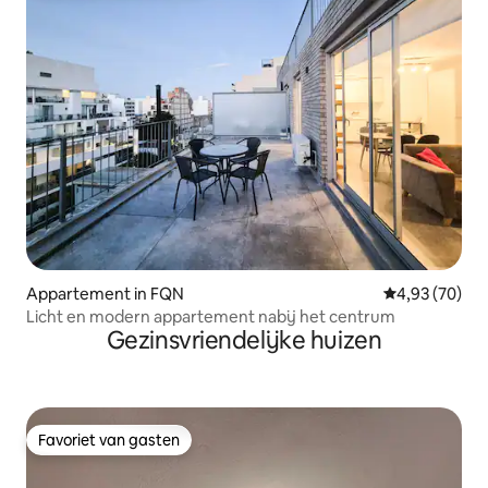
Appartement in FQN
Gemiddelde be
4,93 (70)
Licht en modern appartement nabij het centrum
Gezinsvriendelijke huizen
Favoriet van gasten
Favoriet van gasten