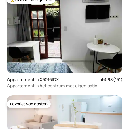
Topfavoriet van gasten
Appartement in X5016IDX
Gemiddelde beo
4,93 (151)
Appartement in het centrum met eigen patio
Favoriet van gasten
Favoriet van gasten