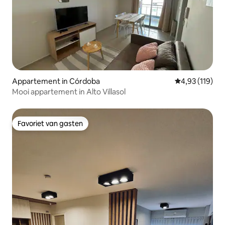
Appartement in Córdoba
Gemiddelde beo
4,93 (119)
Mooi appartement in Alto Villasol
Favoriet van gasten
Favoriet van gasten