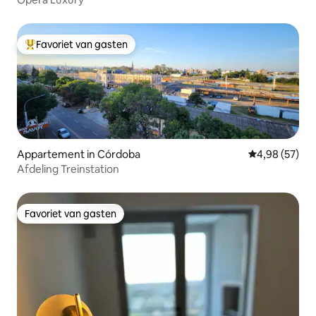
Favoriet van gasten
Topfavoriet van gasten
Appartement in Córdoba
Gemiddelde be
4,98 (57)
Afdeling Treinstation
Favoriet van gasten
Favoriet van gasten