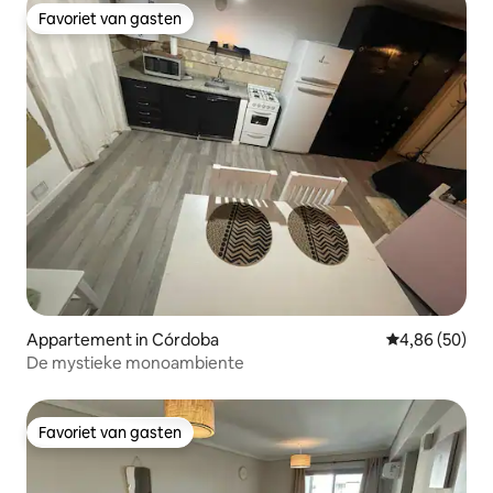
Favoriet van gasten
Favoriet van gasten
Appartement in Córdoba
Gemiddelde be
4,86 (50)
De mystieke monoambiente
Favoriet van gasten
Favoriet van gasten