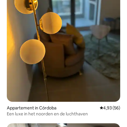
Appartement in Córdoba
Gemiddelde be
4,93 (56)
Een luxe in het noorden en de luchthaven