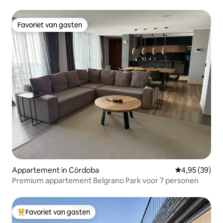
Favoriet van gasten
Favoriet van gasten
Appartement in Córdoba
Gemiddelde be
4,95 (39)
Premium appartement Belgrano Park voor 7 personen
Favoriet van gasten
Topfavoriet van gasten