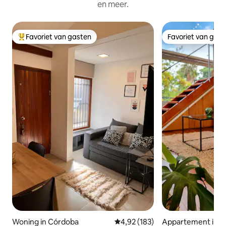
en meer.
Favoriet van gasten
Favoriet van gas
Topfavoriet van gasten
Favoriet van gas
Woning in Córdoba
Gemiddelde beoordeling van 4,92
4,92 (183)
Appartement in 