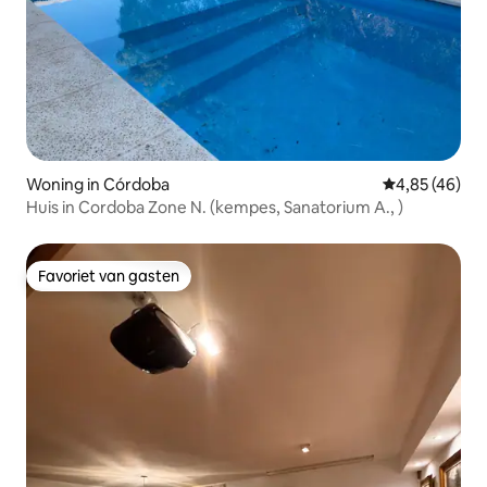
Woning in Córdoba
Gemiddelde be
4,85 (46)
Huis in Cordoba Zone N. (kempes, Sanatorium A., )
Favoriet van gasten
Favoriet van gasten