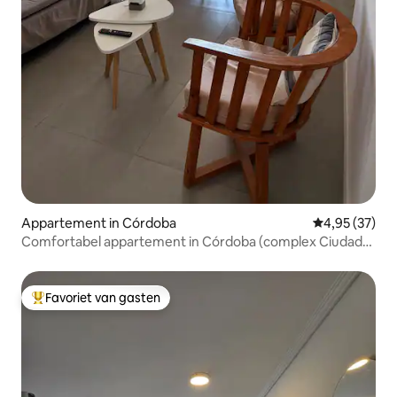
Appartement in Córdoba
Gemiddelde be
4,95 (37)
Comfortabel appartement in Córdoba (complex Ciudad
GAMA)
Favoriet van gasten
Topfavoriet van gasten