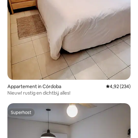
Appartement in Córdoba
Gemiddelde beo
4,92 (234)
Nieuw! rustig en dichtbij alles!
Superhost
Superhost