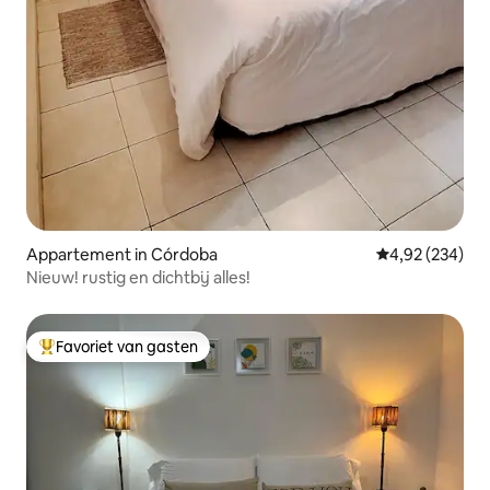
Appartement in Córdoba
Gemiddelde beo
4,92 (234)
Nieuw! rustig en dichtbij alles!
Favoriet van gasten
Topfavoriet van gasten