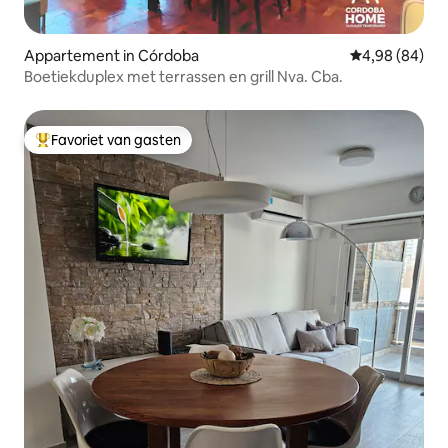
Appartement in Córdoba
Gemiddelde be
4,98 (84)
Boetiekduplex met terrassen en grill Nva. Cba.
Favoriet van gasten
Topfavoriet van gasten