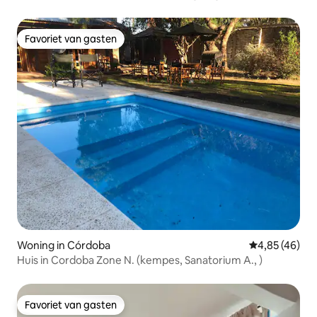
Favoriet van gasten
Favoriet van gasten
Woning in Córdoba
Gemiddelde be
4,85 (46)
Huis in Cordoba Zone N. (kempes, Sanatorium A., )
Favoriet van gasten
Favoriet van gasten