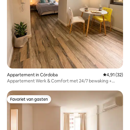
Appartement in Córdoba
Gemiddelde be
4,91 (32)
Appartement Werk & Comfort met 24/7 bewaking +
fitnessruimte.
Favoriet van gasten
Favoriet van gasten