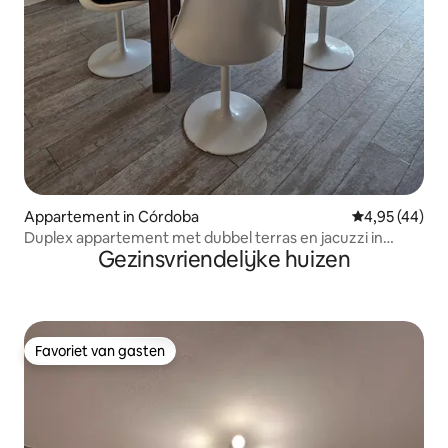
Appartement in Córdoba
Gemiddelde be
4,95 (44)
Duplex appartement met dubbel terras en jacuzzi in
Gezinsvriendelijke huizen
Nueva Cba
Favoriet van gasten
Favoriet van gasten