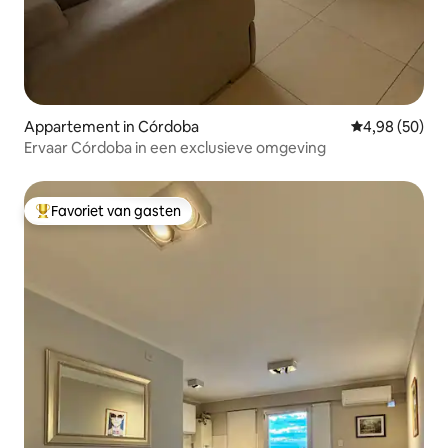
Appartement in Córdoba
Gemiddelde be
4,98 (50)
Ervaar Córdoba in een exclusieve omgeving
Favoriet van gasten
Topfavoriet van gasten