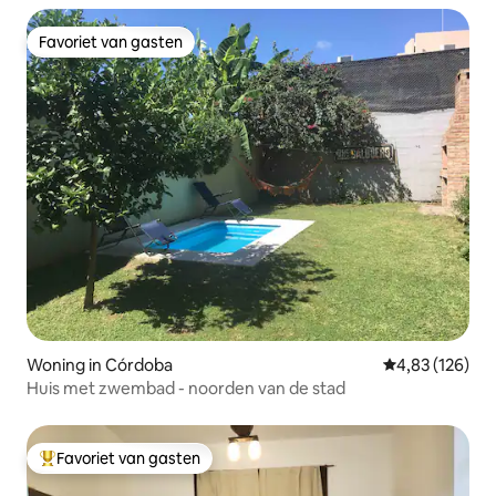
Favoriet van gasten
Favoriet van gasten
Woning in Córdoba
Gemiddelde beo
4,83 (126)
Huis met zwembad - noorden van de stad
Favoriet van gasten
Topfavoriet van gasten