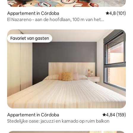
Appartement in Córdoba
Gemiddelde be
4,8 (101)
El Nazareno - aan de hoofdlaan, 100 m van het
voetgangersgebied
Favoriet van gasten
Favoriet van gasten
Appartement in Córdoba
Gemiddelde beo
4,84 (159)
Stedelijke oase: jacuzzi en kamado op ruim balkon