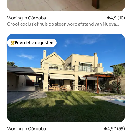
Woning in Córdoba
Gemiddelde b
4,9 (10)
Groot exclusief huis op steenworp afstand van Nueva
Córdoba
Favoriet van gasten
Topfavoriet van gasten
Woning in Córdoba
Gemiddelde be
4,97 (59)