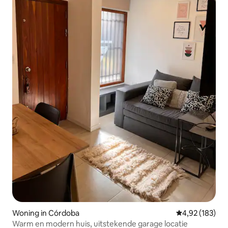
Woning in Córdoba
Gemiddelde beo
4,92 (183)
Warm en modern huis, uitstekende garage locatie