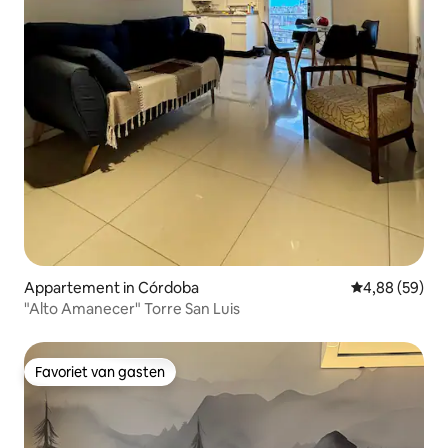
Appartement in Córdoba
Gemiddelde be
4,88 (59)
"Alto Amanecer" Torre San Luis
Favoriet van gasten
Favoriet van gasten