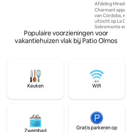
Afdeling Mirador
de foto 's ziet! De locatie is bevoorrecht,
Charmant apparte
op een steenworp afstand van alles wat
van Córdoba, met 
je nodig hebt om te zien en te ervaren in
uitzicht op La Cañ
deze stad. Rechtstreeks toegang tot het
Sobremonte en het 
openbaar vervoer.
Populaire voorzieningen voor
Ideaal voor twee 
combineert het co
vakantiehuizen vlak bij Patio Olmos
met de charme va
sfeer. Omgeven do
restaurants, winke
gezondheidscentr
openbaar vervoer;
loopafstand. De ruimte heeft: - volledige
keuken - AC en ve
woonkamer en slaa
Keuken
Wifi
beddengoed - Bad
Gratis parkeren op
Zwembad