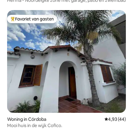
Herma - Noordelijke zone met garage, patio en zwembad
Favoriet van gasten
Topfavoriet van gasten
Woning in Córdoba
Gemiddelde be
4,93 (44)
Mooi huis in de wijk Cofico.