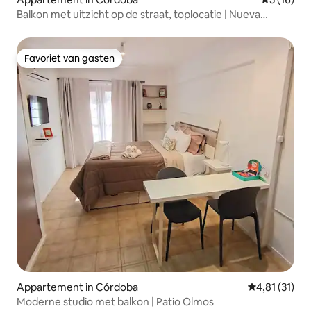
Balkon met uitzicht op de straat, toplocatie | Nueva
Córdoba
Favoriet van gasten
Favoriet van gasten
Appartement in Córdoba
Gemiddelde be
4,81 (31)
Moderne studio met balkon | Patio Olmos