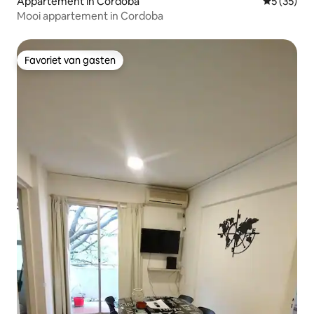
Appartement in Córdoba
Gemiddelde
5 (35)
Mooi appartement in Cordoba
Favoriet van gasten
Favoriet van gasten