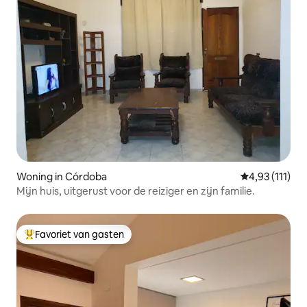
Woning in Córdoba
Gemiddelde be
4,93 (111)
Mijn huis, uitgerust voor de reiziger en zijn familie.
Favoriet van gasten
Topfavoriet van gasten