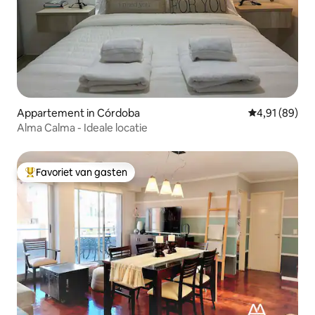
Appartement in Córdoba
Gemiddelde be
4,91 (89)
Alma Calma - Ideale locatie
Favoriet van gasten
Topfavoriet van gasten