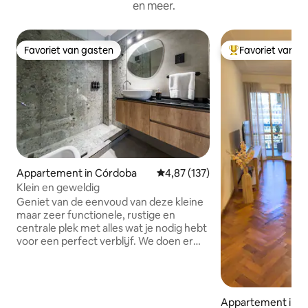
en meer.
Favoriet van gasten
Favoriet van g
Favoriet van gasten
Topfavoriet van 
Appartement in Córdoba
Gemiddelde beoordeling van 4,87
4,87 (137)
Klein en geweldig
Geniet van de eenvoud van deze kleine
maar zeer functionele, rustige en
centrale plek met alles wat je nodig hebt
voor een perfect verblijf. We doen er
alles aan om ervoor te zorgen dat het
alles heeft wat je nodig hebt, precies
waar je het nodig hebt. Het is volledig
gerenoveerd, volledig uitgerust en de
Appartement in 
voorzieningen zijn nieuw. Net zoals je op