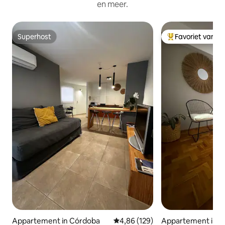
en meer.
Superhost
Favoriet van g
Superhost
Topfavoriet van 
Appartement in Córdoba
Gemiddelde beoordeling van 4,86
4,86 (129)
Appartement in 