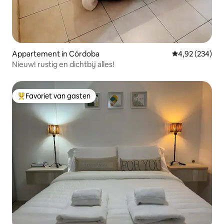
Appartement in Córdoba
Gemiddelde beo
4,92 (234)
Nieuw! rustig en dichtbij alles!
Favoriet van gasten
Topfavoriet van gasten