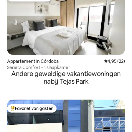
Appartement in Córdoba
Gemiddelde be
4,95 (22)
Serieta Comfort - 1 slaapkamer
Andere geweldige vakantiewoningen
nabij Tejas Park
Favoriet van gasten
Topfavoriet van gasten