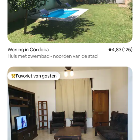
Woning in Córdoba
Gemiddelde beo
4,83 (126)
Huis met zwembad - noorden van de stad
Favoriet van gasten
Topfavoriet van gasten