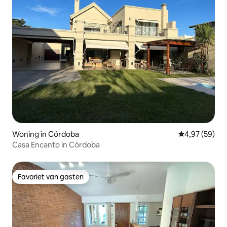
Woning in Córdoba
Gemiddelde be
4,97 (59)
Casa Encanto in Córdoba
Favoriet van gasten
Favoriet van gasten