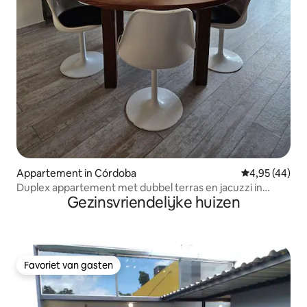
Appartement in Córdoba
Gemiddelde be
4,95 (44)
Duplex appartement met dubbel terras en jacuzzi in
Gezinsvriendelijke huizen
Nueva Cba
Favoriet van gasten
Favoriet van gasten