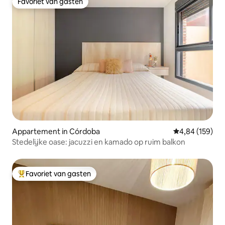
Favoriet van gasten
Favoriet van gasten
Appartement in Córdoba
Gemiddelde beo
4,84 (159)
Stedelijke oase: jacuzzi en kamado op ruim balkon
Favoriet van gasten
Topfavoriet van gasten