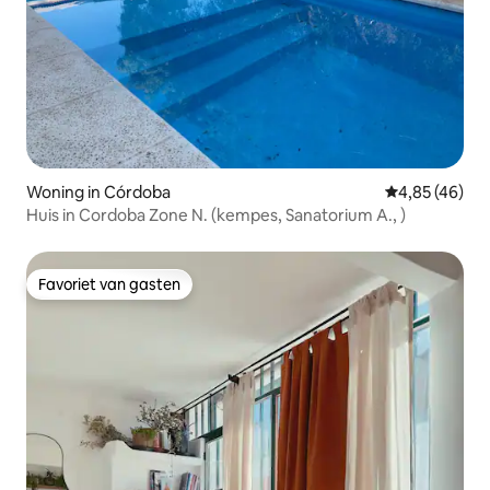
Woning in Córdoba
Gemiddelde be
4,85 (46)
Huis in Cordoba Zone N. (kempes, Sanatorium A., )
Favoriet van gasten
Favoriet van gasten