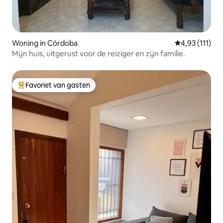
Woning in Córdoba
Gemiddelde be
4,93 (111)
Mijn huis, uitgerust voor de reiziger en zijn familie.
Favoriet van gasten
Topfavoriet van gasten