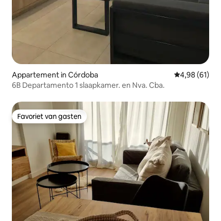
Appartement in Córdoba
Gemiddelde be
4,98 (61)
6B Departamento 1 slaapkamer. en Nva. Cba.
Favoriet van gasten
Favoriet van gasten