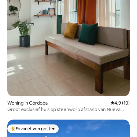
Woning in Córdoba
Gemiddelde b
4,9 (10)
Groot exclusief huis op steenworp afstand van Nueva
Córdoba
Favoriet van gasten
Topfavoriet van gasten