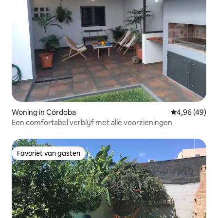
Woning in Córdoba
Gemiddelde be
4,96 (49)
Een comfortabel verblijf met alle voorzieningen
Favoriet van gasten
Favoriet van gasten