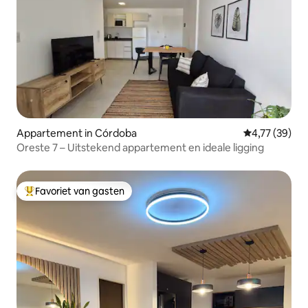
Appartement in Córdoba
Gemiddelde be
4,77 (39)
Oreste 7 – Uitstekend appartement en ideale ligging
Favoriet van gasten
Topfavoriet van gasten