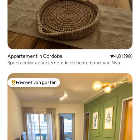
Appartement in Córdoba
Gemiddelde be
4,81 (98)
Spectaculair appartement in de beste buurt van Nva
Córdoba
Favoriet van gasten
Topfavoriet van gasten