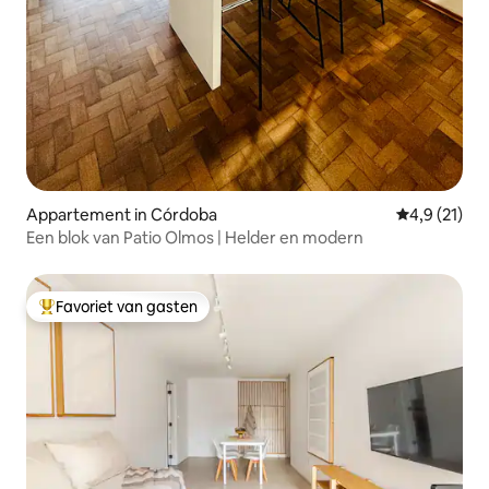
Appartement in Córdoba
Gemiddelde b
4,9 (21)
Een blok van Patio Olmos | Helder en modern
Favoriet van gasten
Topfavoriet van gasten