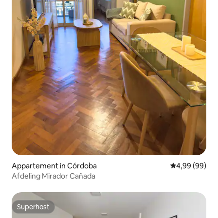
Appartement in Córdoba
Gemiddelde be
4,99 (99)
Afdeling Mirador Cañada
Superhost
Superhost