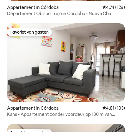
Appartement in Córdoba
Gemiddelde beo
4,74 (129)
Departement Obispo Trejo in Córdoba - Nueva Cba
Favoriet van gasten
Favoriet van gasten
Appartement in Córdoba
Gemiddelde beo
4,81 (103)
Kans - Appartement zonder voordeur op 100 m van
voetgangersgebied