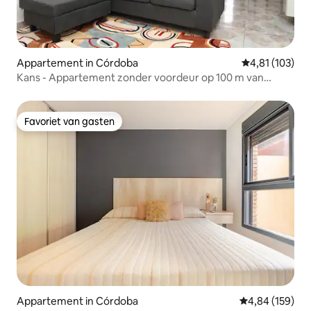
Appartement in Córdoba
Gemiddelde beo
4,81 (103)
Kans - Appartement zonder voordeur op 100 m van
voetgangersgebied
Favoriet van gasten
Favoriet van gasten
Appartement in Córdoba
Gemiddelde beo
4,84 (159)