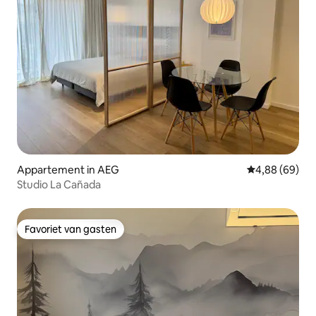
Appartement in AEG
Gemiddelde be
4,88 (69)
Studio La Cañada
Favoriet van gasten
Favoriet van gasten