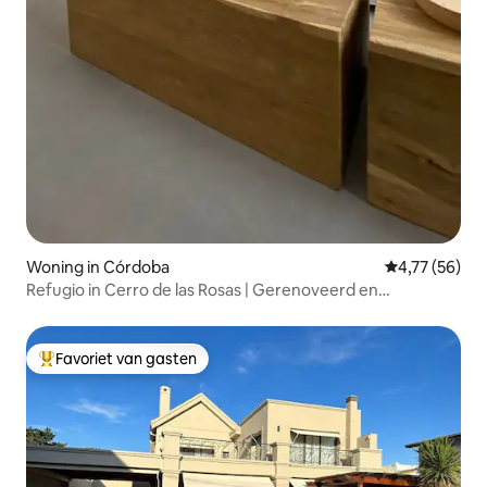
Woning in Córdoba
Gemiddelde be
4,77 (56)
Refugio in Cerro de las Rosas | Gerenoveerd en
comfortabel
Favoriet van gasten
Topfavoriet van gasten