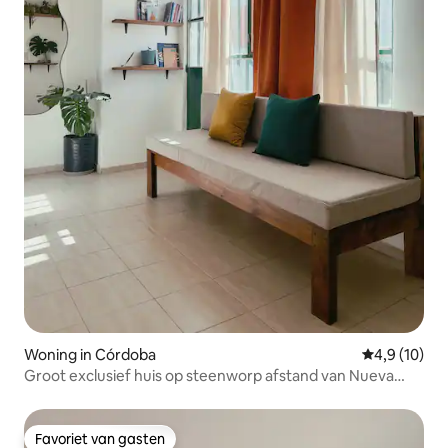
Woning in Córdoba
Gemiddelde b
4,9 (10)
Groot exclusief huis op steenworp afstand van Nueva
Córdoba
Favoriet van gasten
Favoriet van gasten