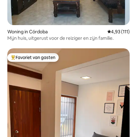
Woning in Córdoba
Gemiddelde be
4,93 (111)
Mijn huis, uitgerust voor de reiziger en zijn familie.
Favoriet van gasten
Topfavoriet van gasten