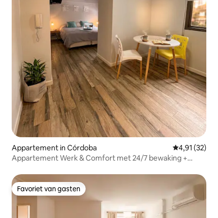
Appartement in Córdoba
Gemiddelde be
4,91 (32)
Appartement Werk & Comfort met 24/7 bewaking +
fitnessruimte.
Favoriet van gasten
Favoriet van gasten