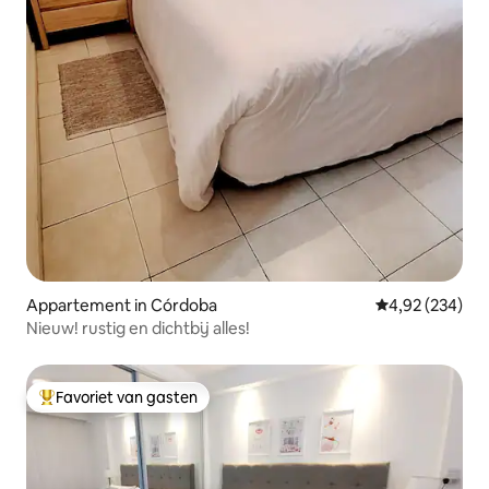
Appartement in Córdoba
Gemiddelde beo
4,92 (234)
Nieuw! rustig en dichtbij alles!
Favoriet van gasten
Topfavoriet van gasten