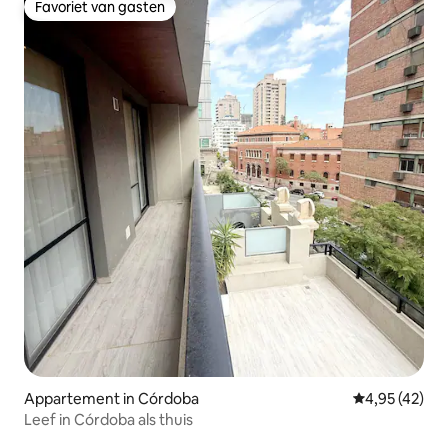
Favoriet van gasten
Favoriet van gasten
Appartement in Córdoba
Gemiddelde be
4,95 (42)
Leef in Córdoba als thuis