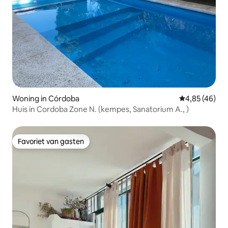
Woning in Córdoba
Gemiddelde be
4,85 (46)
Huis in Cordoba Zone N. (kempes, Sanatorium A., )
Favoriet van gasten
Favoriet van gasten