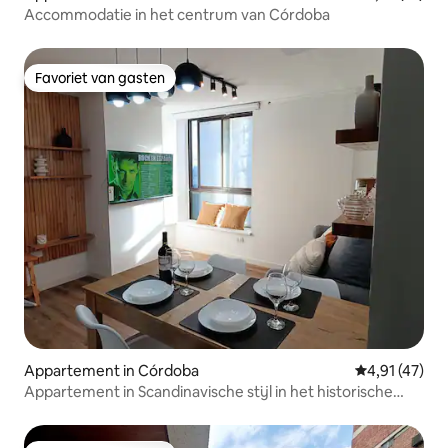
Accommodatie in het centrum van Córdoba
Favoriet van gasten
Favoriet van gasten
Appartement in Córdoba
Gemiddelde be
4,91 (47)
Appartement in Scandinavische stijl in het historische
centrum