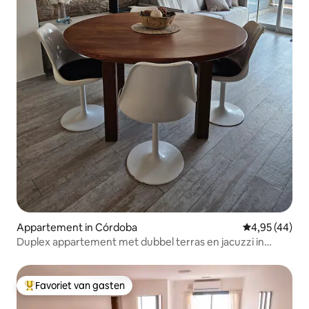
Appartement in Córdoba
Gemiddelde be
4,95 (44)
Duplex appartement met dubbel terras en jacuzzi in
Nueva Cba
Favoriet van gasten
Topfavoriet van gasten