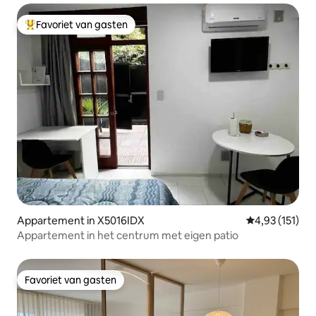
Favoriet van gasten
Topfavoriet van gasten
Appartement in X5016IDX
Gemiddelde beo
4,93 (151)
Appartement in het centrum met eigen patio
Favoriet van gasten
Favoriet van gasten