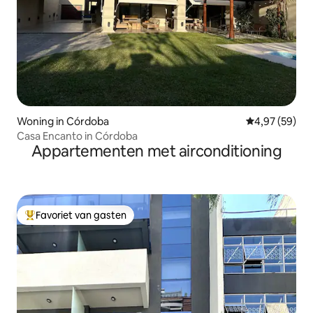
Woning in Córdoba
Gemiddelde be
4,97 (59)
Casa Encanto in Córdoba
Appartementen met airconditioning
Favoriet van gasten
Topfavoriet van gasten