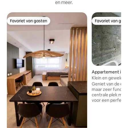
en meer.
Favoriet van gasten
Favoriet van gas
Favoriet van gasten
Favoriet van gas
Appartement in 
Klein en geweldig
Geniet van de een
maar zeer function
centrale plek met 
voor een perfect verblijf.
alles aan om ervoo
alles heeft wat je 
waar je het nodig h
gerenoveerd, voll
voorzieningen zijn