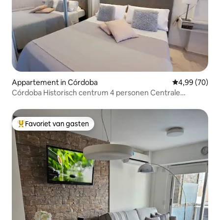
Appartement in Córdoba
Gemiddelde be
4,99 (70)
Córdoba Historisch centrum 4 personen Centrale
airconditioning
Favoriet van gasten
Topfavoriet van gasten