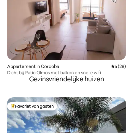
Appartement in Córdoba
Gemiddelde
5 (28)
Dicht bij Patio Olmos met balkon en snelle wifi
Gezinsvriendelijke huizen
Favoriet van gasten
Topfavoriet van gasten