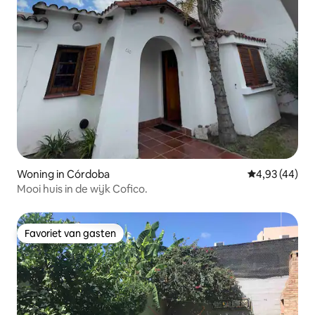
Woning in Córdoba
Gemiddelde be
4,93 (44)
Mooi huis in de wijk Cofico.
Favoriet van gasten
Favoriet van gasten