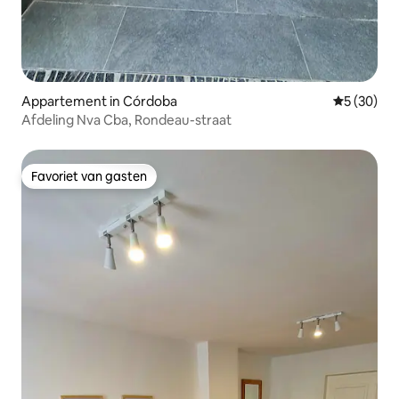
Appartement in Córdoba
Gemiddelde
5 (30)
Afdeling Nva Cba, Rondeau-straat
Favoriet van gasten
Favoriet van gasten