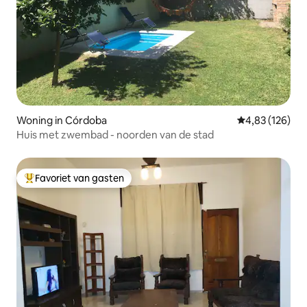
Woning in Córdoba
Gemiddelde beo
4,83 (126)
Huis met zwembad - noorden van de stad
Favoriet van gasten
Topfavoriet van gasten