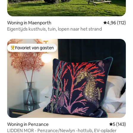
Woning in Maenporth
Gemiddelde beo
4,96 (112)
Eigentijds kusthuis, tuin, lopen naar het strand
Favoriet van gasten
Topfavoriet van gasten
Woning in Penzance
Gemiddelde 
5 (143)
LIDDEN MOR - Penzance/Newlyn -hottub, EV-oplader