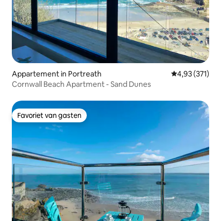
Appartement in Portreath
Gemiddelde beo
4,93 (371)
Cornwall Beach Apartment - Sand Dunes
Favoriet van gasten
Favoriet van gasten