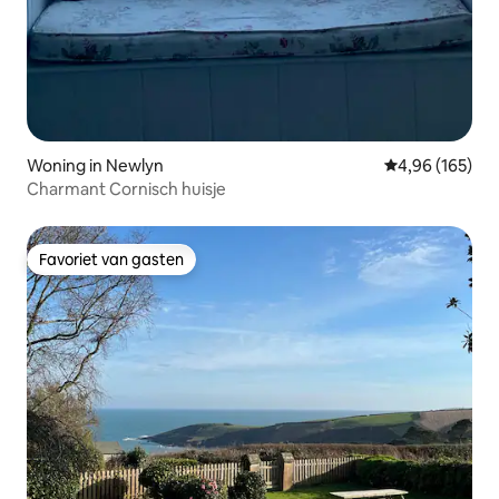
Woning in Newlyn
Gemiddelde beo
4,96 (165)
Charmant Cornisch huisje
Favoriet van gasten
Favoriet van gasten