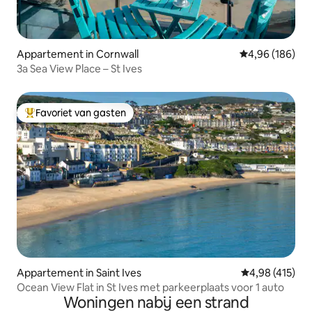
Appartement in Cornwall
Gemiddelde beo
4,96 (186)
3a Sea View Place – St Ives
Favoriet van gasten
Topfavoriet van gasten
Appartement in Saint Ives
Gemiddelde beo
4,98 (415)
Ocean View Flat in St Ives met parkeerplaats voor 1 auto
Woningen nabij een strand