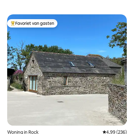
Favoriet van gasten
Topfavoriet van gasten
Woning in Rock
Gemiddelde beo
4,99 (236)