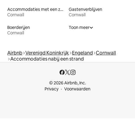
Accommodaties met een zwembad
Gastenverblijven
Cornwall
Cornwall
Boerderijen
Toon meer
Cornwall
Airbnb
Verenigd Koninkrijk
Engeland
Cornwall
Accommodaties nabij een strand
© 2026 Airbnb, Inc.
Privacy
Voorwaarden