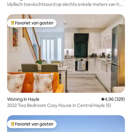
Idyllisch toevluchtsoord op slechts enkele meters van het
strand van Porthilly
Favoriet van gasten
Topfavoriet van gasten
Woning in Hayle
Gemiddelde beo
4,96 (329)
2022 Two Bedroom Cosy House In Central Hayle (5)
Favoriet van gasten
Topfavoriet van gasten