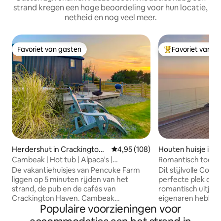
strand kregen een hoge beoordeling voor hun locatie,
netheid en nog veel meer.
Favoriet van gasten
Favoriet van g
Favoriet van gasten
Topfavoriet van 
Herdershut in Crackington
Gemiddelde beoordeling van 4,95
4,95 (108)
Houten huisje in M
Haven
Cambeak | Hot tub | Alpaca's |
Romantisch toevlu
Golfsimulator
op de oceaan in C
De vakantiehuisjes van Pencuke Farm
Dit stijlvolle Cornw
liggen op 5 minuten rijden van het
perfecte plek om 
strand, de pub en de cafés van
romantisch uitje v
Crackington Haven. Cambeak
eigenaren hebben
Populaire voorzieningen voor
Shepherds Hut is een van de twee luxe
hemels chalet op
herdershutten. Hij is door ons gebouwd
het oorspronkelijk