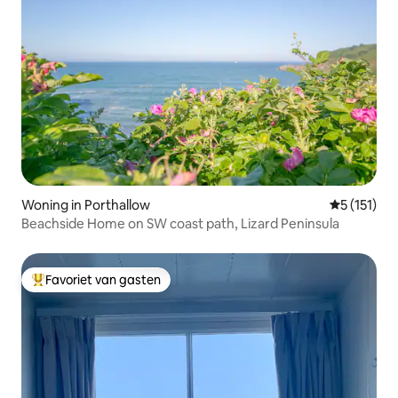
Woning in Porthallow
Gemiddelde 
5 (151)
Beachside Home on SW coast path, Lizard Peninsula
Favoriet van gasten
Topfavoriet van gasten