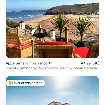
Appartement in Perranporth
Gemiddelde beo
4,99 (616)
Prachtig uitzicht op Perranporth Beach & Ocean Cornwall
Favoriet van gasten
Topfavoriet van gasten