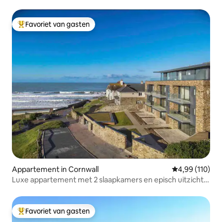
Favoriet van gasten
Topfavoriet van gasten
Appartement in Cornwall
Gemiddelde beo
4,99 (110)
Luxe appartement met 2 slaapkamers en episch uitzicht
op zee
Favoriet van gasten
Topfavoriet van gasten