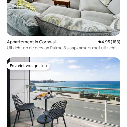
Appartement in Cornwall
Gemiddelde beo
4,95 (183)
Uitzicht op de oceaan Ruime 3 slaapkamers met uitzicht
op zee
Favoriet van gasten
Favoriet van gasten