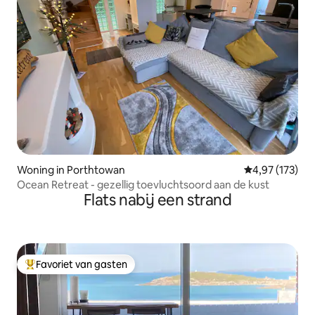
Woning in Porthtowan
Gemiddelde beo
4,97 (173)
Ocean Retreat - gezellig toevluchtsoord aan de kust
Flats nabij een strand
Favoriet van gasten
Topfavoriet van gasten