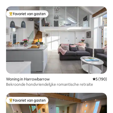
Favoriet van gasten
Topfavoriet van gasten
Woning in Harrowbarrow
Gemiddelde 
5 (190)
Bekroonde hondvriendelijke romantische retraite
Favoriet van gasten
Topfavoriet van gasten