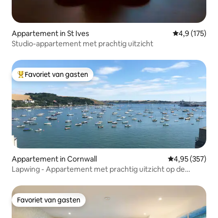
Appartement in St Ives
Gemiddelde be
4,9 (175)
Studio-appartement met prachtig uitzicht
Favoriet van gasten
Topfavoriet van gasten
Appartement in Cornwall
Gemiddelde beo
4,95 (357)
Lapwing - Appartement met prachtig uitzicht op de
haven.
Favoriet van gasten
Favoriet van gasten