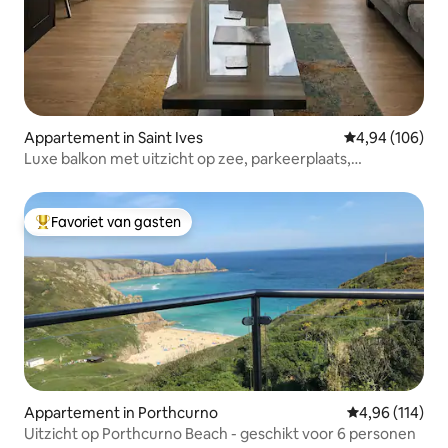
Appartement in Saint Ives
Gemiddelde beo
4,94 (106)
Luxe balkon met uitzicht op zee, parkeerplaats,
zwembad, spa en fitnessruimte
Favoriet van gasten
Topfavoriet van gasten
Appartement in Porthcurno
Gemiddelde beo
4,96 (114)
Uitzicht op Porthcurno Beach - geschikt voor 6 personen