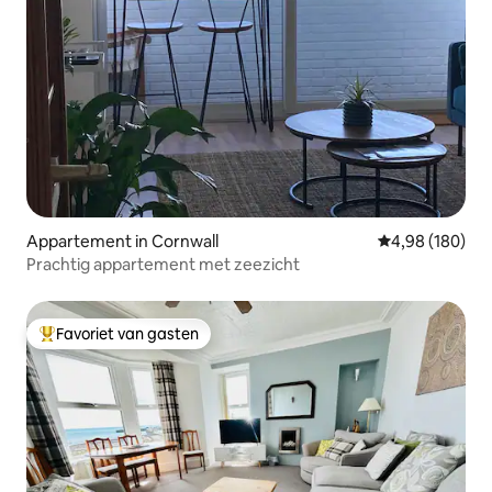
Appartement in Cornwall
Gemiddelde beo
4,98 (180)
Prachtig appartement met zeezicht
Favoriet van gasten
Topfavoriet van gasten