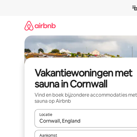
Ga
direct
naar
inhoud
Vakantiewoningen met
sauna in Cornwall
Vind en boek bijzondere accommodaties me
sauna op Airbnb
Locatie
Wanneer er suggesties beschikbaar zijn, maak je 
Aankomst