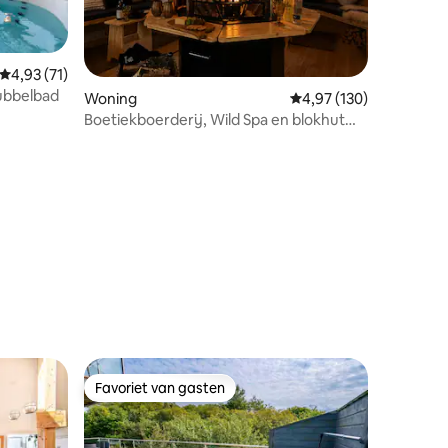
Gemiddelde beoordeling van 4,93 uit 5, 71 recensies
4,93 (71)
ubbelbad
Woning
Gemiddelde beoordeling
4,97 (130)
Boetiekboerderij, Wild Spa en blokhut
met open haard
recensies
Favoriet van gasten
Favoriet van gasten