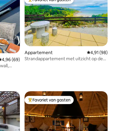
Topfavoriet van gasten
ecensies
Appartement
Gemiddelde beoordelin
4,91 (98)
Strandappartement met uitzicht op de
Gemiddelde beoordeling van 4,96 uit 5, 69 recensies
4,96 (69)
oceaan, binnenzwembad en tennis
wall,
Favoriet van gasten
Topfavoriet van gasten