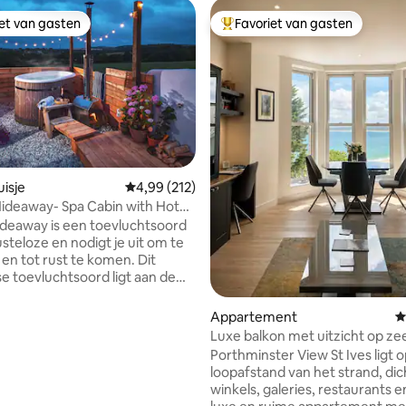
iet van gasten
Favoriet van gasten
iet van gasten
Topfavoriet van gasten
van 4,95 uit 5, 486 recensies
isje
Gemiddelde beoordeling van 4,99 uit 5, 212 r
4,99 (212)
 Hideaway- Spa Cabin with Hot
una
Hideaway is een toevluchtsoord
steloze en nodigt je uit om te
en tot rust te komen. Dit
se toevluchtsoord ligt aan de
Nanstallon en biedt ruimte om
. Stap op het dek, laat de geur
Appartement
G
hout je omhullen in de
Luxe balkon met uitzicht op ze
okte sauna en durf dan een
parkeerplaats, zwembad, spa 
Porthminster View St Ives ligt 
t koude bad op rol. Laat je
fitnessruimte
loopafstand van het strand, dich
 de stomende hottub, bruis in
winkels, galeries, restaurants en
n geniet van het glooiende