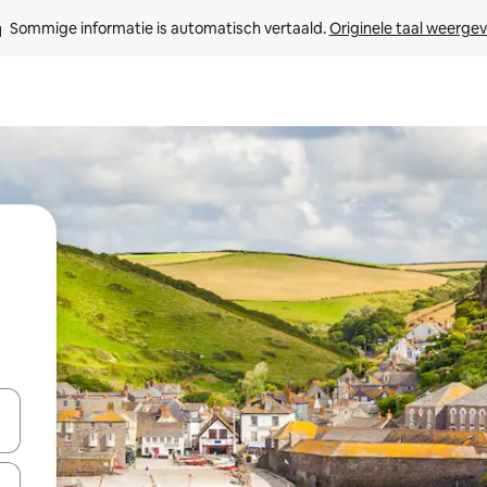
Sommige informatie is automatisch vertaald. 
Originele taal weerge
t
een keuze met je de pijltjestoetsen omhoog en omlaag, óf door te tik