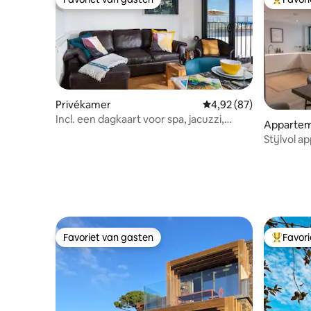
Favoriet van gasten
Topfavor
Privékamer
Gemiddelde beoordeling
4,92 (87)
Incl. een dagkaart voor spa, jacuzzi,
Apparte
sauna en stoom
Stijlvol 
sauna, op
Favoriet van gasten
Favor
Favoriet van gasten
Topfavor