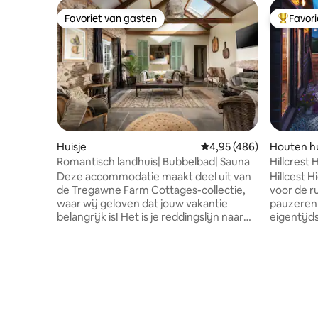
Favoriet van gasten
Favor
Favoriet van gasten
Topfavor
Huisje
Gemiddelde beoordeling 
4,95 (486)
Houten hu
Romantisch landhuis| Bubbelbad| Sauna
Hillcrest
Tub & Sa
Deze accommodatie maakt deel uit van
Hillcest 
de Tregawne Farm Cottages-collectie,
voor de ru
waar wij geloven dat jouw vakantie
pauzeren 
belangrijk is! Het is je reddingslijn naar
eigentijd
gezond verstand, een kans om weer
rand van 
contact te maken; het is een kans om te
te ademen
ontspannen, een kans om even uit te
van ceder
schakelen en inderdaad een kans om het
houtgesto
buitengewone te ervaren. Het ultieme
duik in he
rustieke toevluchtsoord waar
zakken in
handgemaakte luxe en een landhuisje
de hand e