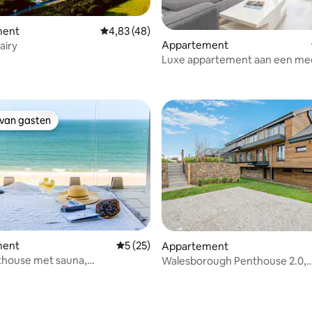
ment
Gemiddelde beoordeling van 4,83 uit 5, 48 
4,83 (48)
Appartement
airy
Luxe appartement aan een me
 van 4,83 uit 5, 132 recensies
slaapplaatsen
 van gasten
 van gasten
ment
Gemiddelde beoordeling van 5 uit 5, 25 r
5 (25)
Appartement
thouse met sauna,
Walesborough Penthouse 2.0,
aats en zeezicht
Marhamkerk