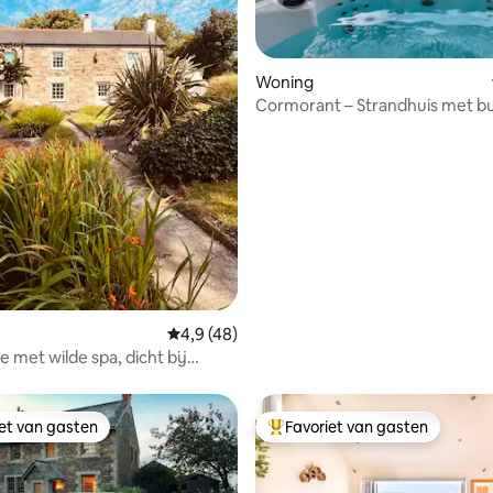
Woning
Cormorant – Strandhuis met b
 van 4,95 uit 5, 20 recensies
Gemiddelde beoordeling van 4,9 uit 5, 48 
4,9 (48)
je met wilde spa, dicht bij
iet van gasten
Favoriet van gasten
iet van gasten
Topfavoriet van gasten