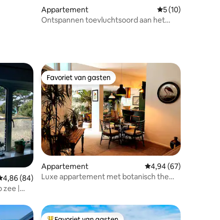
Appartement
Gemiddelde beoorde
5 (10)
Ontspannen toevluchtsoord aan het
strand
Favoriet van gasten
Favoriet van gasten
ecensies
Appartement
Gemiddelde beoordelin
4,94 (67)
Luxe appartement met botanisch thema
Gemiddelde beoordeling van 4,86 uit 5, 84 recensies
4,86 (84)
nabij Eden Project
 zee |
d
Favoriet van gasten