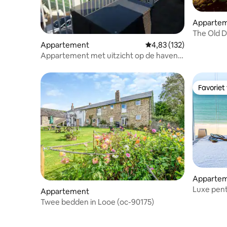
Apparte
The Old D
Appartement
Gemiddelde beoordeling
4,83 (132)
Appartement met uitzicht op de haven,
St. Ives
Favoriet
Favoriet
Apparte
Luxe pen
Appartement
parkeerpl
Twee bedden in Looe (oc-90175)