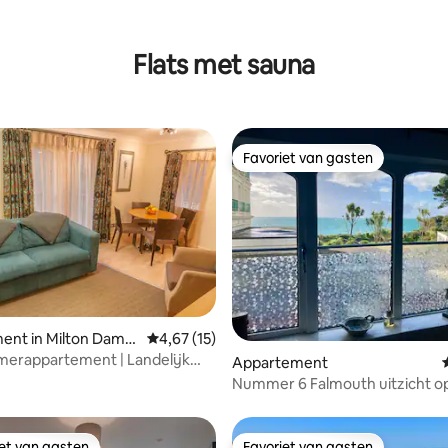
Flats met sauna
Favoriet van gasten
Favoriet van gasten
ent in Milton Dame
Gemiddelde beoordeling van 4,67 uit 5, 15 r
4,67 (15)
 van 4,88 uit 5, 75 recensies
merappartement | Landelijk
Appartement
 slaapplaatsen
Nummer 6 Falmouth uitzicht op
zwembad | parkeergelegenhei
iet van gasten
Favoriet van gasten