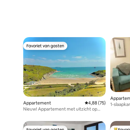
Favoriet van gasten
Favoriet van gasten
Appartem
Appartement
Gemiddelde beoordeling
4,88 (75)
rel
1-slaapka
Nieuw! Appartement met uitzicht op
resort | 4
zee, binnenzwembad en tennis
Favoriet van gasten
Favor