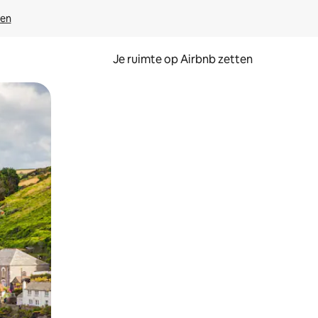
ven
Je ruimte op Airbnb zetten
ken of swipen.