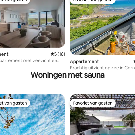
iet van gasten
Favoriet van gasten
 van 4,92 uit 5, 87 recensies
ment
Gemiddelde beoordeling van 5 uit 5, 16 r
5 (16)
appartement met zeezicht en
Appartement
 loopafstand van het strand
Prachtig uitzicht op zee in Corn
Woningen met sauna
zwembad, spa en tennis
iet van gasten
Favoriet van gasten
iet van gasten
Favoriet van gasten