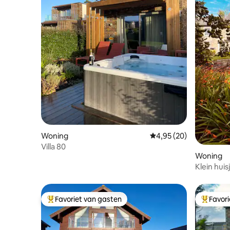
Woning
Gemiddelde beoordeling
4,95 (20)
Villa 80
Woning
Klein huis
stranden
Favoriet van gasten
Favor
Topfavoriet van gasten
Topfavor