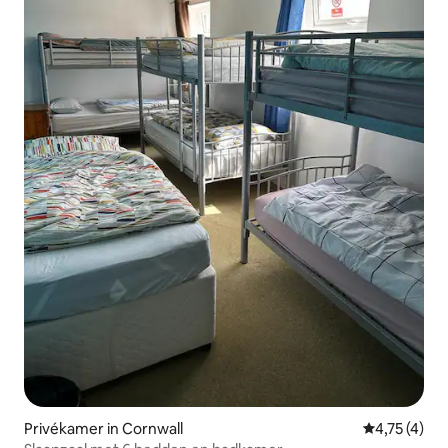
Privékamer in Cornwall
Gemiddelde b
4,75 (4)