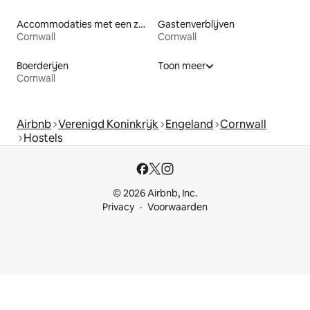
Accommodaties met een zwembad
Gastenverblijven
Cornwall
Cornwall
Boerderijen
Toon meer
Cornwall
Airbnb
Verenigd Koninkrijk
Engeland
Cornwall
Hostels
© 2026 Airbnb, Inc.
Privacy
Voorwaarden