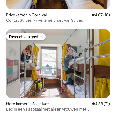
Privékamer in Cornwall
Gemiddelde be
4,67 (18)
Cohort St Ives: Privékamer, hart van St Ives
Favoriet van gasten
Favoriet van gasten
Hotelkamer in Saint Ives
Gemiddelde be
4,83 (71)
Bed in een slaapzaal met alleen vrouwen met 6
slaapkamers