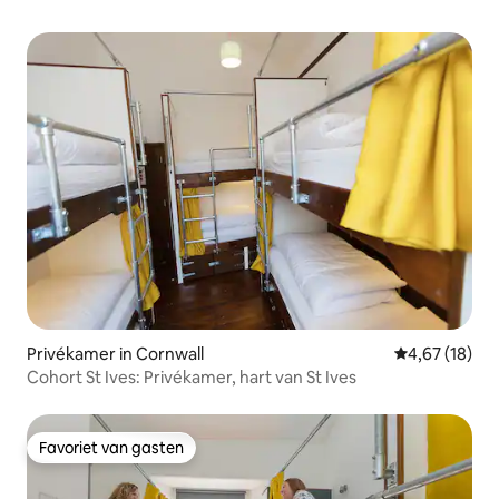
Privékamer in Cornwall
Gemiddelde be
4,67 (18)
Cohort St Ives: Privékamer, hart van St Ives
Favoriet van gasten
Favoriet van gasten