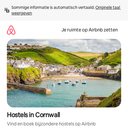
Ga
Sommige informatie is automatisch vertaald. 
Originele taal 
direct
weergeven
naar
inhoud
Je ruimte op Airbnb zetten
Hostels in Cornwall
Vind en boek bijzondere hostels op Airbnb