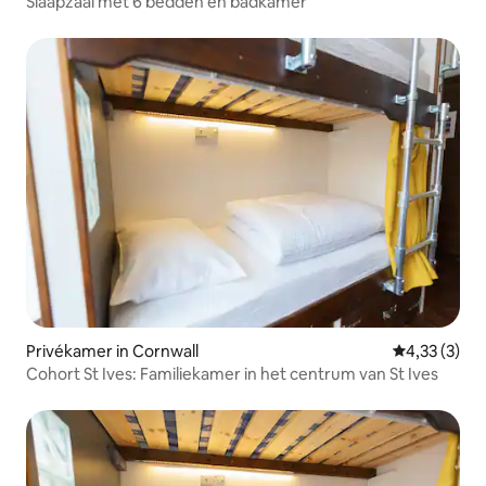
Slaapzaal met 6 bedden en badkamer
Privékamer in Cornwall
Gemiddelde b
4,33 (3)
Cohort St Ives: Familiekamer in het centrum van St Ives