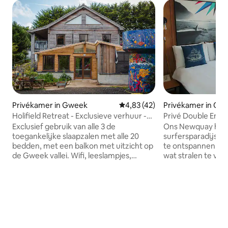
Privékamer in Gweek
Gemiddelde beoordeling van 4,8
4,83 (42)
Privékamer in Cor
Holifield Retreat - Exclusieve verhuur -
Privé Double Ensu
20 bedden
Exclusief gebruik van alle 3 de
Ons Newquay hoste
toegankelijke slaapzalen met alle 20
surfersparadijs - 
bedden, met een balkon met uitzicht op
te ontspannen op 
de Gweek vallei. Wifi, leeslampjes,
wat stralen te vang
gordijnen, stopcontacten en USB-
daarvan vast te zi
oplaadpunten, en kluisjes aanwezig bij
wat knoestige golven 
elk bed. Elke slaapzaal heeft een
zware dag surfen,
gedeelde wastafel. Keuken is alleen
met onze legendar
vegetarisch - maar barbecue is ook
hamburgers en on
beschikbaar. Ons hostel is gebouwd van
gasten kortingen 
gerecyclede en teruggewonnen
dagelijkse Happy