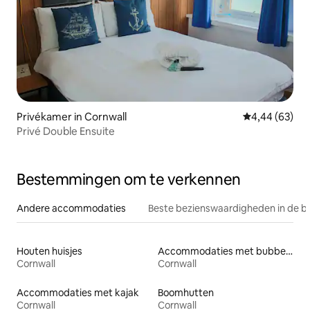
Privékamer in Cornwall
Gemiddelde be
4,44 (63)
Privé Double Ensuite
Bestemmingen om te verkennen
Andere accommodaties
Beste bezienswaardigheden in de b
Houten huisjes
Accommodaties met bubbelbad
Cornwall
Cornwall
Accommodaties met kajak
Boomhutten
Cornwall
Cornwall