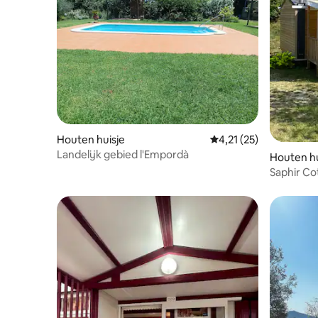
Houten huisje
Gemiddelde beoordelin
4,21 (25)
Landelijk gebied l'Empordà
Houten hu
Saphir Co