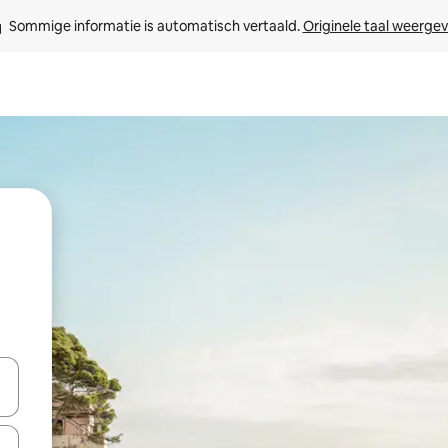
Sommige informatie is automatisch vertaald. 
Originele taal weerge
een keuze met je de pijltjestoetsen omhoog en omlaag, óf door te tik