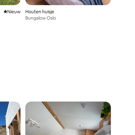
Nieuwe accommodatie
Nieuw
Houten huisje
Bungalow Oslo