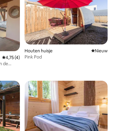
Houten huisje
Nieuwe accommoda
Nieuw
Pink Pod
Gemiddelde beoordeling van 4,75 uit 5, 4 recensies
4,75 (4)
n de
ecensies