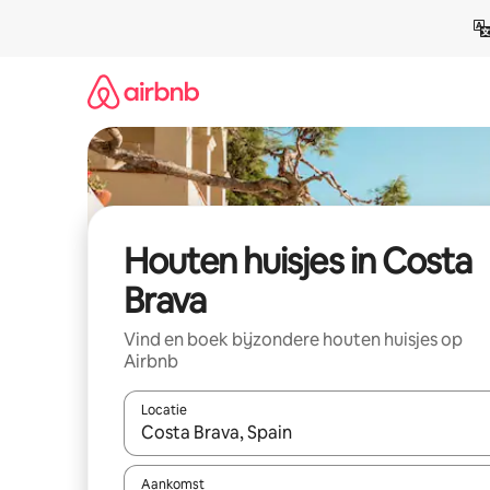
Ga
direct
naar
inhoud
Houten huisjes in Costa
Brava
Vind en boek bijzondere houten huisjes op
Airbnb
Locatie
Wanneer er suggesties beschikbaar zijn, maak je 
Aankomst