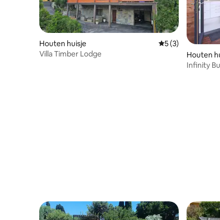
Houten huisje
Gemiddelde beoord
5 (3)
Villa Timber Lodge
Houten hu
Infinity 