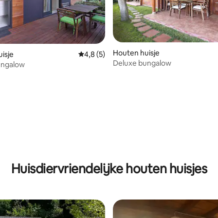
eling van 5 uit 5, 3 recensies
Houten huisje
isje
Gemiddelde beoordeling van 4,8 uit 5, 5 r
4,8 (5)
Deluxe bungalow
Bungalow
Huisdiervriendelijke houten huisjes