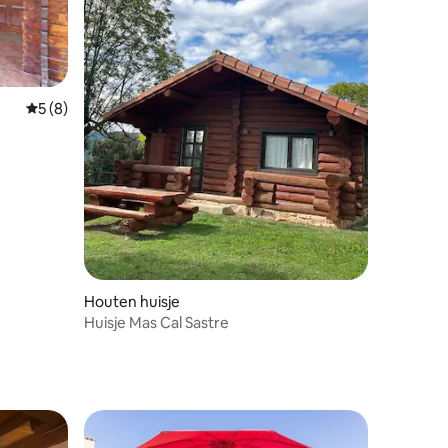
Gemiddelde beoordeling van 5 uit 5, 8 recensies
5 (8)
ecensies
Houten huisje
Huisje Mas Cal Sastre