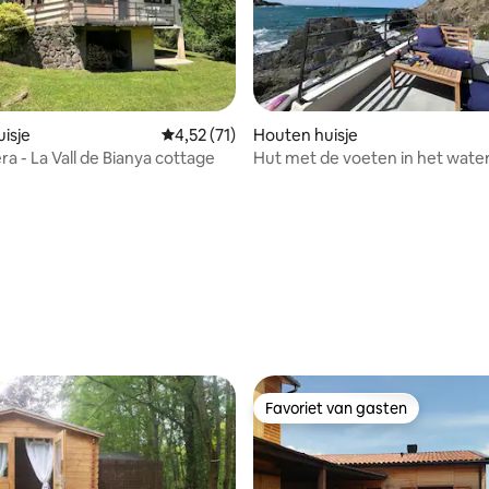
isje
Gemiddelde beoordeling van 4,52 uit 5, 71 
4,52 (71)
Houten huisje
a - La Vall de Bianya cottage
Hut met de voeten in het wate
Favoriet van gasten
Favoriet van gasten