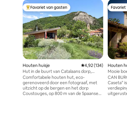
Favoriet van gasten
Favoriet
Topfavoriet van gasten
Favoriet
Houten huisje
Gemiddelde beoordeling 
4,92 (134)
Houten hu
Hut in de buurt van Catalaans dorp,
Mooie bo
koelte • Ayam Home
zwembad 
Comfortabele houten hut, eco-
CAN BUR
gerenoveerd door een fotograaf, met
Caseta" i
uitzicht op de bergen en het dorp
verdiepin
Coustouges, op 800 m van de Spaanse
uitgerust
grens. Rustig toevluchtsoord tussen
open haar
ongerepte natuur en een typisch dorp,
verdiepin
ideaal voor een romantisch uitje, werken
slaapkam
op afstand of een tussenstop op de
grenzend
route Frankrijk-Spanje. Wandelingen
twee eenperso
direct voor de deur, golf en golf en spa
extra rui