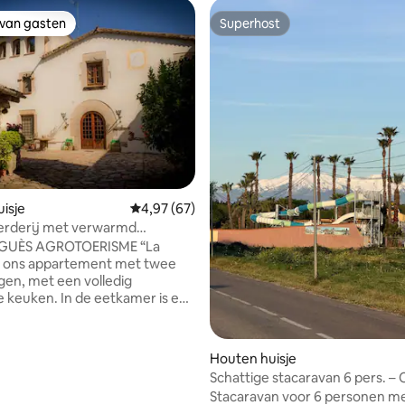
 van gasten
Superhost
 van gasten
Superhost
van 4,92 uit 5, 134 recensies
isje
Gemiddelde beoordeling van 4,97 uit 5, 67 r
4,97 (67)
erderij met verwarmd
- La caseta-
GUÈS AGROTOERISME “La
s ons appartement met twee
gen, met een volledig
e keuken. In de eetkamer is een
d en tv. Op de bovenste
g bevindt zich op de
er met een tweepersoonsbed
Houten huisje
 aan een tweede kamer met
Schattige stacaravan 6 pers. –
onsbedden. Er is ook een
Le Neptune 4*
Stacaravan voor 6 personen me
mte met een extra