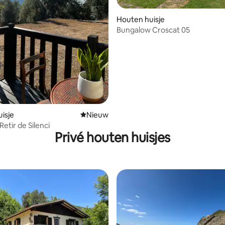
Houten huisje
Bungalow Croscat 05
isje
Nieuwe accommodatie
Nieuw
etir de Silenci
Privé houten huisjes