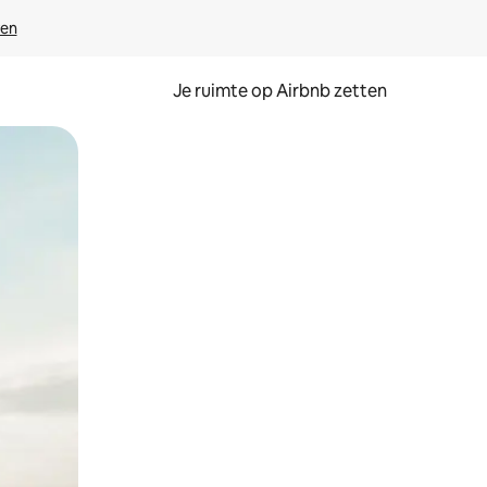
ven
Je ruimte op Airbnb zetten
ken of swipen.