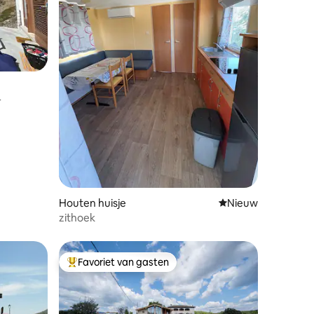
recensies
r
Houten huisje
Nieuwe accommoda
Nieuw
zithoek
Favoriet van gasten
Topfavoriet van gasten