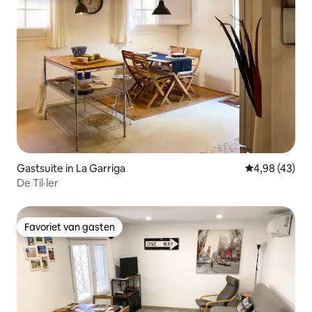
Gastsuite in La Garriga
Gemiddelde be
4,98 (43)
De Til·ler
Favoriet van gasten
Favoriet van gasten