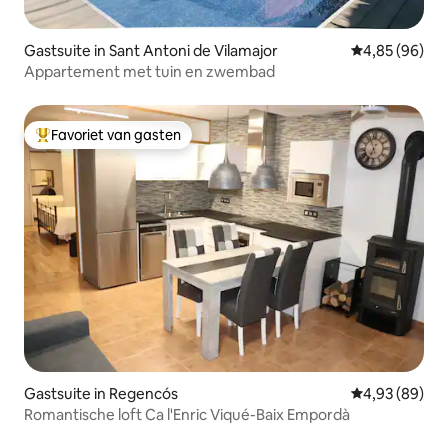
Gastsuite in Sant Antoni de Vilamajor
Gemiddelde be
4,85 (96)
Appartement met tuin en zwembad
Favoriet van gasten
Topfavoriet van gasten
Gastsuite in Regencós
Gemiddelde be
4,93 (89)
Romantische loft Ca l'Enric Viqué-Baix Empordà