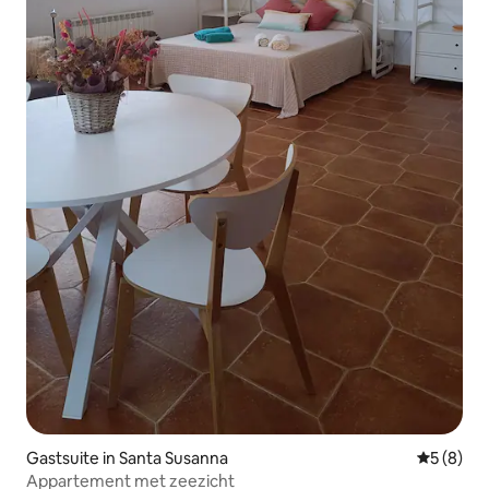
Gastsuite in Santa Susanna
Gemiddeld
5 (8)
Appartement met zeezicht