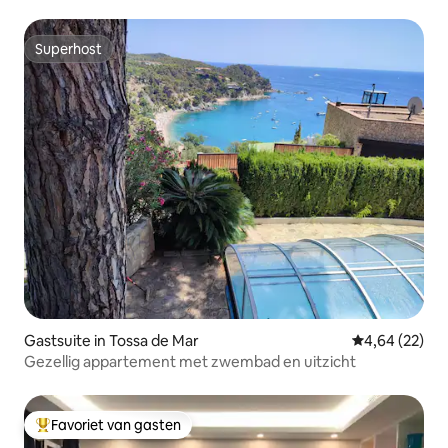
Superhost
Superhost
Gastsuite in Tossa de Mar
Gemiddelde be
4,64 (22)
Gezellig appartement met zwembad en uitzicht
Favoriet van gasten
Topfavoriet van gasten