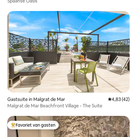
Spaanse Oasis
Gastsuite in Malgrat de Mar
Gemiddelde be
4,83 (42)
Malgrat de Mar Beachfront Village - The Suite
Favoriet van gasten
Topfavoriet van gasten