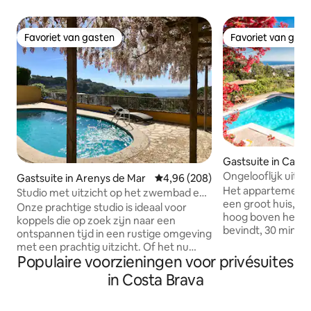
Favoriet van gasten
Favoriet van gas
Favoriet van gasten
Favoriet van gas
Gastsuite in Cabril
Ongelooflijk uitz
Gastsuite in Arenys de Mar
Gemiddelde beoordeling van 4,96
4,96 (208)
Tuin. Strand. Uniek
Het appartement 
Studio met uitzicht op het zwembad en
een groot huis, da
de zee in La Villa Mariposa
Onze prachtige studio is ideaal voor
hoog boven het idy
koppels die op zoek zijn naar een
bevindt, 30 minut
ontspannen tijd in een rustige omgeving
Barcelona langs de
met een prachtig uitzicht. Of het nu
groot terras met 
Populaire voorzieningen voor privésuites
gaat om tafeltennis spelen, een bbq
een tuin met een
koken, afkoelen in het zwembad of
in Costa Brava
10 x 5 meter met 
gewoon pauzeren in de hangmat is jouw
uitzicht op de Mid
ding, je hebt het hier allemaal! Onze
omgeven door na