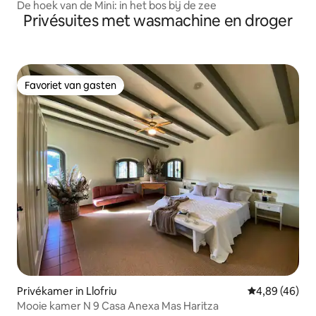
De hoek van de Mini: in het bos bij de zee
Privésuites met wasmachine en droger
Favoriet van gasten
Favoriet van gasten
Privékamer in Llofriu
Gemiddelde be
4,89 (46)
Mooie kamer N 9 Casa Anexa Mas Haritza