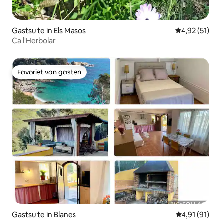
Gastsuite in Els Masos
Gemiddelde be
4,92 (51)
Ca l'Herbolar
Favoriet van gasten
Favoriet van gasten
Gastsuite in Blanes
Gemiddelde be
4,91 (91)