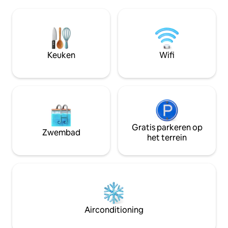
volledig gerenoveerde studio is perfect
prachtige wandelp
voor een stel dat op zoek is naar
natuurgeneeskun
ontspanning in een prachtige omgeving
therapeut en aute
met een adembenemend uitzicht over
vaak meditatieses
de zee. In 10 minuten lopen ben je op
wellness-activiteit
het prachtige strand, de haven of in het
Keuken
Wifi
stadscentrum.
Gratis parkeren op
Zwembad
het terrein
Airconditioning