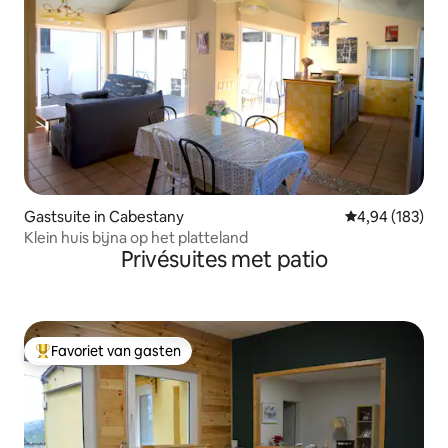
Gastsuite in Cabestany
Gemiddelde beo
4,94 (183)
Klein huis bijna op het platteland
Privésuites met patio
Favoriet van gasten
Topfavoriet van gasten