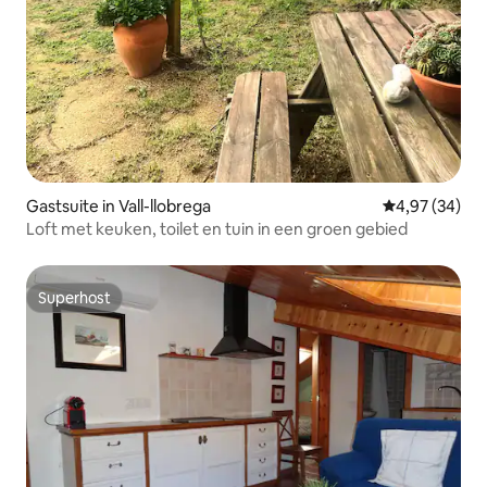
Gastsuite in Vall-llobrega
Gemiddelde be
4,97 (34)
Loft met keuken, toilet en tuin in een groen gebied
Superhost
Superhost