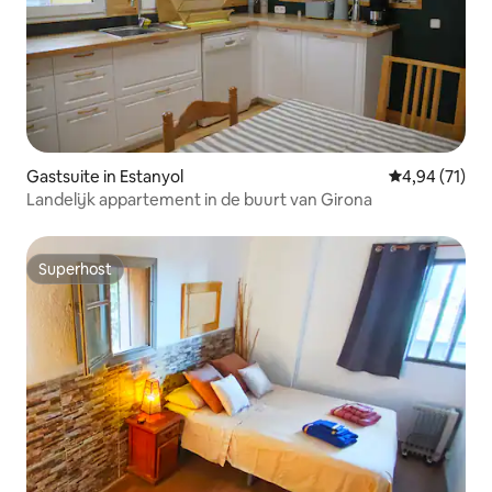
Gastsuite in Estanyol
Gemiddelde be
4,94 (71)
Landelijk appartement in de buurt van Girona
Superhost
Superhost