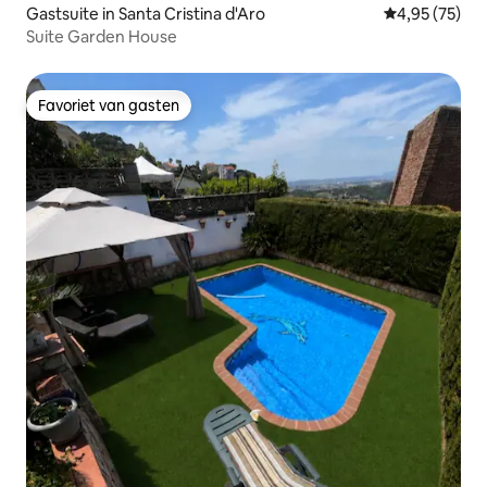
Gastsuite in Santa Cristina d'Aro
Gemiddelde be
4,95 (75)
Suite Garden House
Favoriet van gasten
Favoriet van gasten