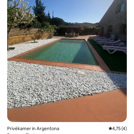
Privékamer in Argentona
Gemiddelde b
4,75 (4)