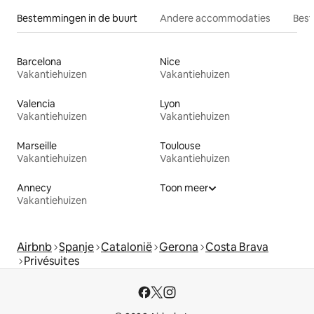
Bestemmingen in de buurt
Andere accommodaties
Best
Barcelona
Nice
Vakantiehuizen
Vakantiehuizen
Valencia
Lyon
Vakantiehuizen
Vakantiehuizen
Marseille
Toulouse
Vakantiehuizen
Vakantiehuizen
Annecy
Toon meer
Vakantiehuizen
Airbnb
Spanje
Catalonië
Gerona
Costa Brava
Privésuites