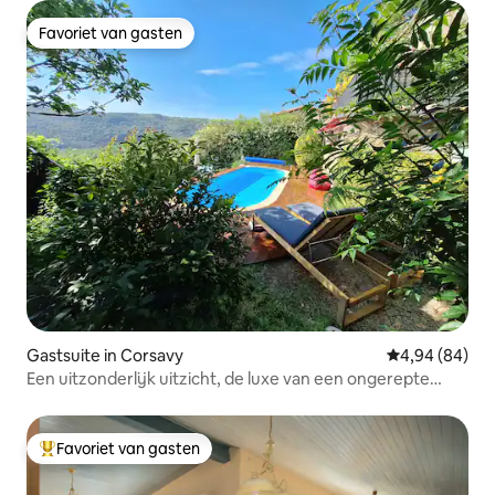
Favoriet van gasten
Favoriet van gasten
Gastsuite in Corsavy
Gemiddelde be
4,94 (84)
Een uitzonderlijk uitzicht, de luxe van een ongerepte
natuur!
Favoriet van gasten
Topfavoriet van gasten