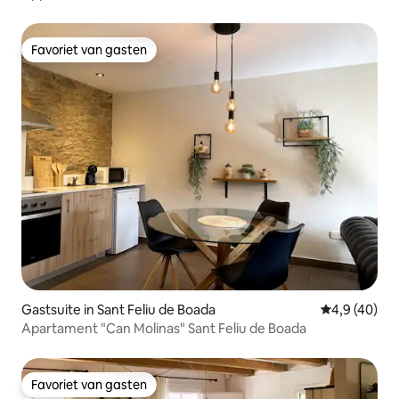
Favoriet van gasten
Favoriet van gasten
Gastsuite in Sant Feliu de Boada
Gemiddelde b
4,9 (40)
Apartament "Can Molinas" Sant Feliu de Boada
Favoriet van gasten
Favoriet van gasten