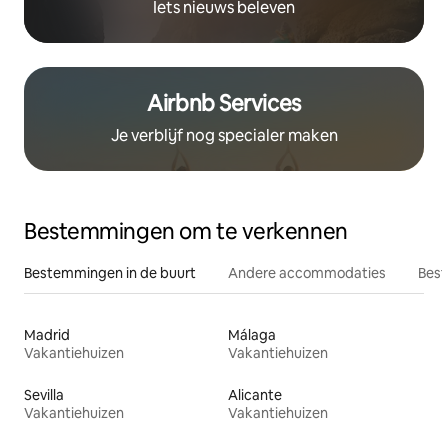
Iets nieuws beleven
Airbnb Services
Je verblijf nog specialer maken
Bestemmingen om te verkennen
Bestemmingen in de buurt
Andere accommodaties
Best
Madrid
Málaga
Vakantiehuizen
Vakantiehuizen
Sevilla
Alicante
Vakantiehuizen
Vakantiehuizen