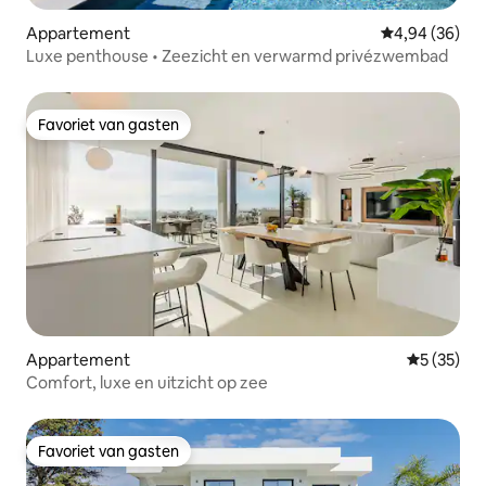
Appartement
Gemiddelde be
4,94 (36)
Luxe penthouse • Zeezicht en verwarmd privézwembad
Favoriet van gasten
Favoriet van gasten
Appartement
Gemiddelde
5 (35)
Comfort, luxe en uitzicht op zee
Favoriet van gasten
Favoriet van gasten