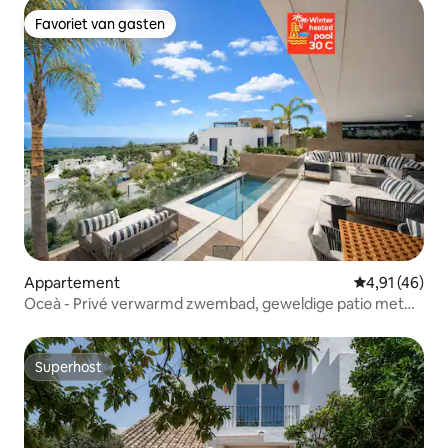
Favoriet van gasten
Favoriet van gasten
Appartement
Gemiddelde be
4,91 (46)
Oceà - Privé verwarmd zwembad, geweldige patio met
uitzicht op zee
Superhost
Superhost