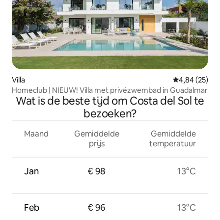
Villa
Gemiddelde be
4,84 (25)
Homeclub | NIEUW! Villa met privézwembad in Guadalmar
Wat is de beste tijd om Costa del Sol te
bezoeken?
Maand
Gemiddelde
Gemiddelde
prijs
temperatuur
Jan
€ 98
13°C
Feb
€ 96
13°C