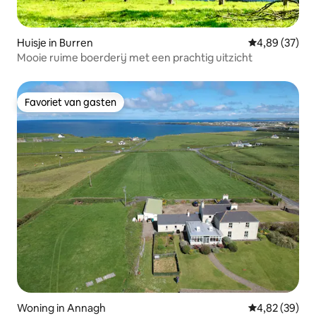
Huisje in Burren
Gemiddelde be
4,89 (37)
Mooie ruime boerderij met een prachtig uitzicht
Favoriet van gasten
Favoriet van gasten
Woning in Annagh
Gemiddelde be
4,82 (39)