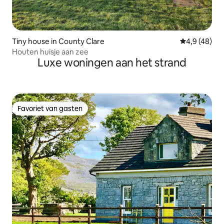
Tiny house in County Clare
Gemiddelde b
4,9 (48)
Houten huisje aan zee
Luxe woningen aan het strand
Favoriet van gasten
Favoriet van gasten