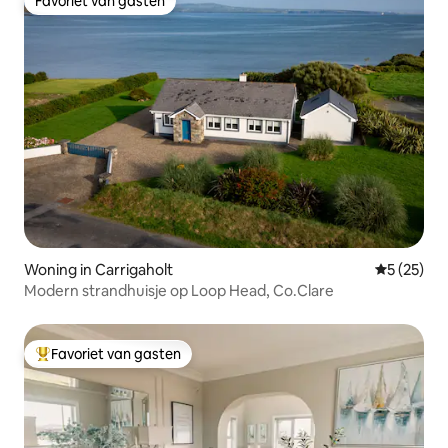
Favoriet van gasten
Favoriet van gasten
Woning in Carrigaholt
Gemiddelde
5 (25)
Modern strandhuisje op Loop Head, Co.Clare
Favoriet van gasten
Topfavoriet van gasten