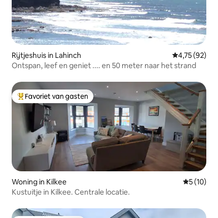
Rijtjeshuis in Lahinch
Gemiddelde be
4,75 (92)
Ontspan, leef en geniet .... en 50 meter naar het strand
Favoriet van gasten
Topfavoriet van gasten
Woning in Kilkee
Gemiddelde
5 (10)
Kustuitje in Kilkee. Centrale locatie.