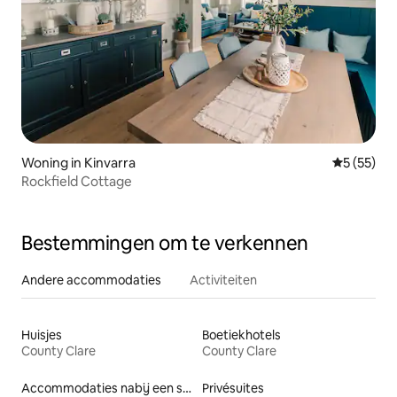
Woning in Kinvarra
Gemiddelde
5 (55)
Rockfield Cottage
Bestemmingen om te verkennen
Andere accommodaties
Activiteiten
Huisjes
Boetiekhotels
County Clare
County Clare
Accommodaties nabij een strand
Privésuites