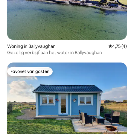
Woning in Ballyvaughan
Gemiddelde b
4,75 (4)
Gezellig verblijf aan het water in Ballyvaughan
Favoriet van gasten
Favoriet van gasten