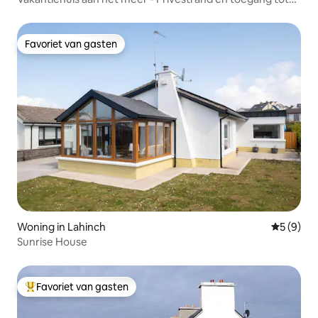
het meer
Favoriet van gasten
Favoriet van gasten
Woning in Lahinch
Gemiddeld
5 (9)
Sunrise House
Favoriet van gasten
Topfavoriet van gasten