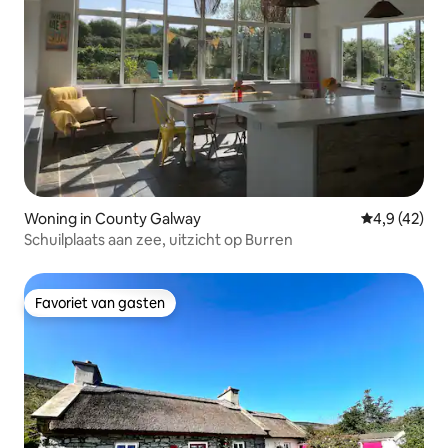
Woning in County Galway
Gemiddelde b
4,9 (42)
Schuilplaats aan zee, uitzicht op Burren
Favoriet van gasten
Favoriet van gasten