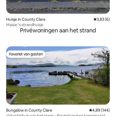
Huisje in County Clare
Gemiddelde b
3,83 (6)
Maisie 's strandhuisje
Privéwoningen aan het strand
Favoriet van gasten
Favoriet van gasten
Bungalow in County Clare
Gemiddelde beo
4,89 (144)
Vakantiehuis aan het meer - Privéstrand en toegang tot