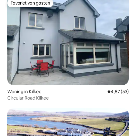
Favoriet van gasten
Favoriet van gasten
Woning in Kilkee
Gemiddelde be
4,87 (53)
Circular Road Kilkee