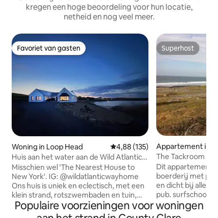
kregen een hoge beoordeling voor hun locatie,
netheid en nog veel meer.
Favoriet van gasten
Superhost
Favoriet van gasten
Superhost
Appartement in F
Woning in Loop Head
Gemiddelde beoordeling van 4,88
4,88 (135)
The Tackroom
Huis aan het water aan de Wild Atlantic
Way
Dit appartement li
Misschien wel 'The Nearest House to
boerderij met prac
New York'. IG: @wildatlanticwayhome
en dicht bij alle 
Ons huis is uniek en eclectisch, met een
pub. surfschool' e
klein strand, rotszwembaden en tuin,
Populaire voorzieningen voor woningen
minuten lopen naa
uitzicht over de baai. Niet over het
VERBORGEN) heeft 
hoofd gezien. Welkomstpakket: