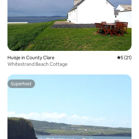
Huisje in County Clare
Gemiddelde
5 (21)
Whitestrand Beach Cottage
Superhost
Superhost