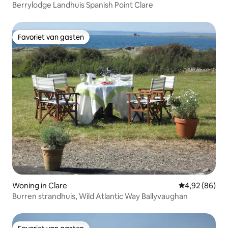
Berrylodge Landhuis Spanish Point Clare
Favoriet van gasten
Favoriet van gasten
Woning in Clare
Gemiddelde be
4,92 (86)
Burren strandhuis, Wild Atlantic Way Ballyvaughan