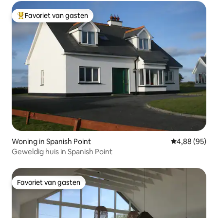
Favoriet van gasten
Topfavoriet van gasten
Woning in Spanish Point
Gemiddelde be
4,88 (95)
Geweldig huis in Spanish Point
Favoriet van gasten
Favoriet van gasten