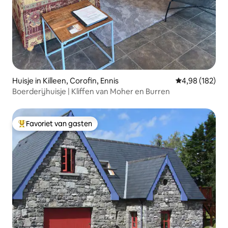
Huisje in Killeen, Corofin, Ennis
Gemiddelde beo
4,98 (182)
Boerderijhuisje | Kliffen van Moher en Burren
Favoriet van gasten
Topfavoriet van gasten