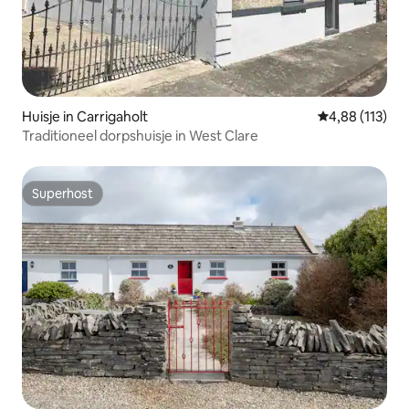
Huisje in Carrigaholt
Gemiddelde beo
4,88 (113)
Traditioneel dorpshuisje in West Clare
Superhost
Superhost