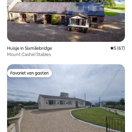
Huisje in Sixmilebridge
Gemiddelde
5 (67)
Mount Cashel Stables
Favoriet van gasten
Favoriet van gasten