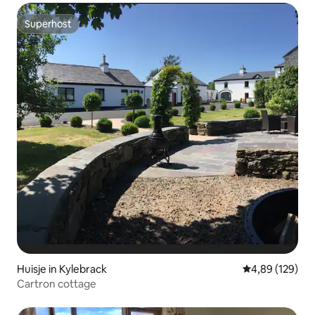
Superhost
Superhost
Huisje in Kylebrack
Gemiddelde beo
4,89 (129)
Cartron cottage