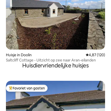
Huisje in Doolin
Gemiddelde beo
4,87 (120)
Saltcliff Cottage - Uitzicht op zee naar Aran-eilanden
Huisdiervriendelijke huisjes
Favoriet van gasten
Topfavoriet van gasten