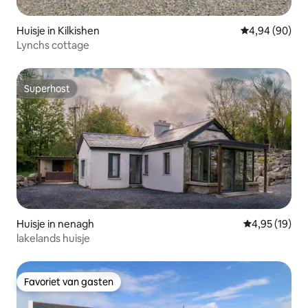
Huisje in Kilkishen
Gemiddelde be
4,94 (90)
Lynchs cottage
Superhost
Superhost
Huisje in nenagh
Gemiddelde be
4,95 (19)
lakelands huisje
Favoriet van gasten
Favoriet van gasten