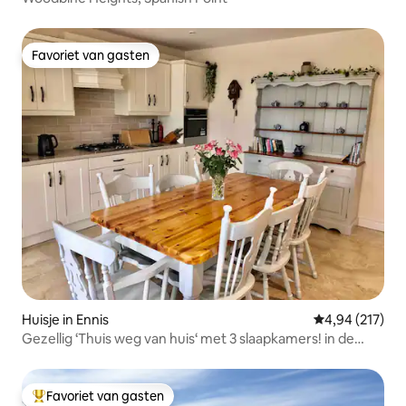
Favoriet van gasten
Favoriet van gasten
Huisje in Ennis
Gemiddelde beo
4,94 (217)
Gezellig ‘Thuis weg van huis‘ met 3 slaapkamers! in de
buurt van Ennis
Favoriet van gasten
Topfavoriet van gasten