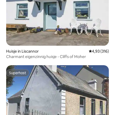
Huisje in Liscannor
Gemiddelde beo
4,93 (316)
Charmant eigenzinnig huisje - Cliffs of Moher
Superhost
Superhost