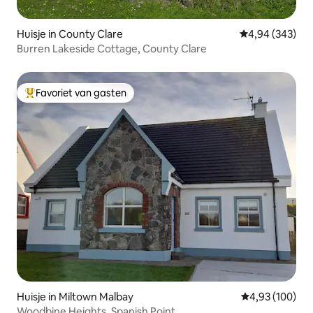
Huisje in County Clare
Gemiddelde beo
4,94 (343)
Burren Lakeside Cottage, County Clare
Favoriet van gasten
Topfavoriet van gasten
Huisje in Miltown Malbay
Gemiddelde beo
4,93 (100)
Woodbine Heights, Spanish Point