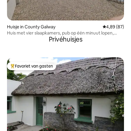
Huisje in County Galway
Gemiddelde be
4,89 (87)
Huis met vier slaapkamers, pub op één minuut lopen,
Privéhuisjes
strand op drie minuten rijden.
Favoriet van gasten
Topfavoriet van gasten