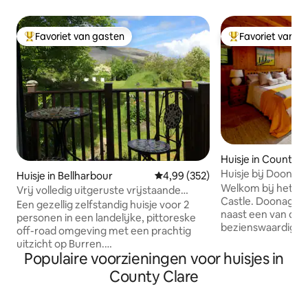
Favoriet van gasten
Favoriet van g
Topfavoriet van gasten
Topfavoriet van 
Huisje in County C
Huisje bij Doonag
Huisje in Bellharbour
Gemiddelde beoordeling van 4,99
4,99 (352)
Welkom bij het C
Vrij volledig uitgeruste vrijstaande
Castle. Doonagore
Burren-hideaway
Een gezellig zelfstandig huisje voor 2
naast een van de 
personen in een landelijke, pittoreske
bezienswaardighed
off-road omgeving met een prachtig
zorgvuldig geren
uitzicht op Burren.
eigenaren van het 
Populaire voorzieningen voor huisjes in
Tweepersoonskamer, grote badkamer
authentieke 300 
met douche, comfortabele zitkamer en
County Clare
zijn gecombinee
volledig uitgeruste keuken, perfect om
voorzieningen om
een maaltijd of twee te bereiden.
vakantie-ervaring