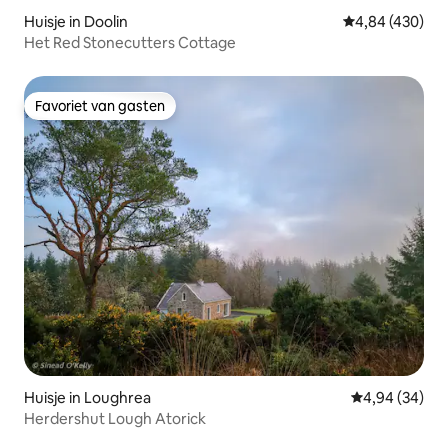
Huisje in Doolin
Gemiddelde beo
4,84 (430)
Het Red Stonecutters Cottage
Favoriet van gasten
Favoriet van gasten
Huisje in Loughrea
Gemiddelde be
4,94 (34)
Herdershut Lough Atorick