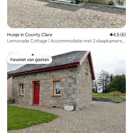
Huisje in County Clare
Gemiddelde 
4,5 (6)
Lemonade Cottage | Accommodatie met 2 slaapkamers
en 2 badkamers
Favoriet van gasten
Favoriet van gasten