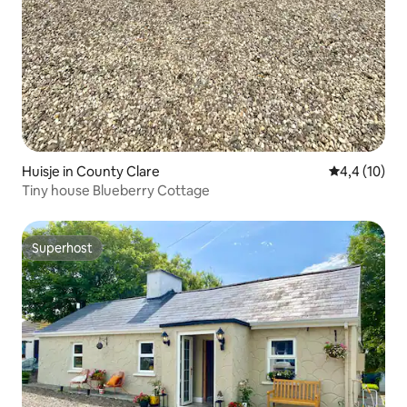
Huisje in County Clare
Gemiddelde b
4,4 (10)
Tiny house Blueberry Cottage
Superhost
Superhost