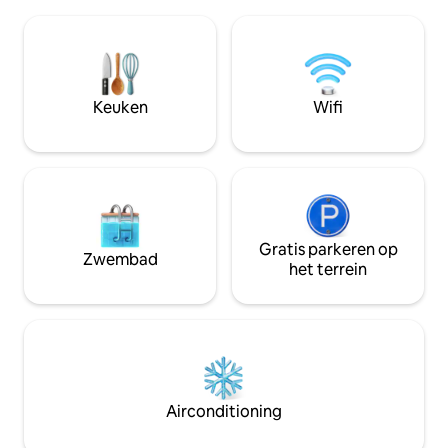
Gemakkelijke toegang (het is essentieel
Doolin, beroemd o
dat je je eigen vervoer hebt) tot alle
culinaire hoogstand
bezienswaardigheden van de Burren,
minuten lopen, de
evenals Galway, Shannon en Limerick.
missen Cliffs of M
Dicht bij de zee en lokale stranden, de
stukje rijden en e
Kliffen van Moher en nog veel meer. Een
Keuken
Wifi
eeuws kasteel dire
geweldige plek om terug te komen na
een dagje verkennen van alles wat het
gebied te bieden heeft.
Gratis parkeren op
Zwembad
het terrein
Airconditioning