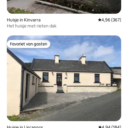
Huisje in Kinvarra
Gemiddelde beo
4,96 (367)
Het huisje met rieten dak
Favoriet van gasten
Favoriet van gasten
Huisje in Liscannor
Gemiddelde beo
4,94 (184)