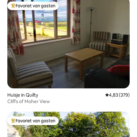
Favoriet van gasten
Topfavoriet van gasten
Huisje in Quilty
Gemiddelde beo
4,83 (379)
Cliffs of Moher View
Favoriet van gasten
Topfavoriet van gasten