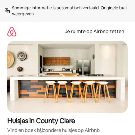
Ga
Sommige informatie is automatisch vertaald. 
Originele taal 
direct
weergeven
naar
inhoud
Je ruimte op Airbnb zetten
Huisjes in County Clare
Vind en boek bijzondere huisjes op Airbnb