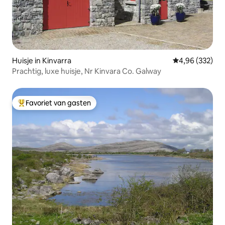
Huisje in Kinvarra
Gemiddelde beo
4,96 (332)
Prachtig, luxe huisje, Nr Kinvara Co. Galway
Favoriet van gasten
Topfavoriet van gasten