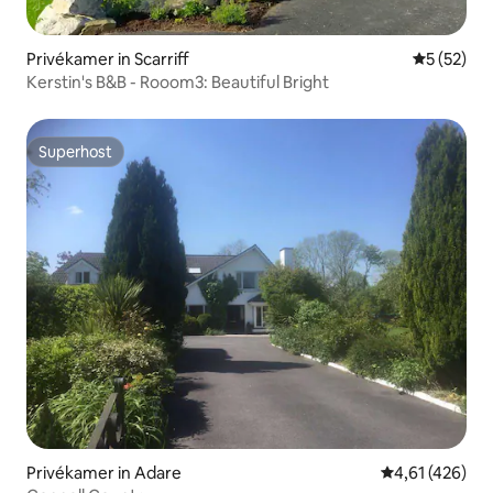
Privékamer in Scarriff
Gemiddelde
5 (52)
Kerstin's B&B - Rooom3: Beautiful Bright
Superhost
Superhost
Privékamer in Adare
Gemiddelde beo
4,61 (426)