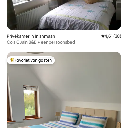
Privékamer in Inishmaan
Gemiddelde be
4,61 (38)
Cois Cuain B&B + eenpersoonsbed
Favoriet van gasten
Topfavoriet van gasten