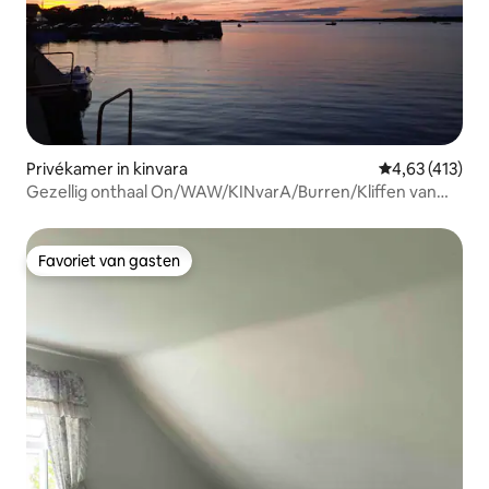
Privékamer in kinvara
Gemiddelde beo
4,63 (413)
Gezellig onthaal On/WAW/KINvarA/Burren/Kliffen van
Moher
Favoriet van gasten
Favoriet van gasten