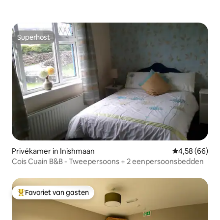
Superhost
Superhost
Privékamer in Inishmaan
Gemiddelde be
4,58 (66)
Cois Cuain B&B - Tweepersoons + 2 eenpersoonsbedden
Favoriet van gasten
Topfavoriet van gasten