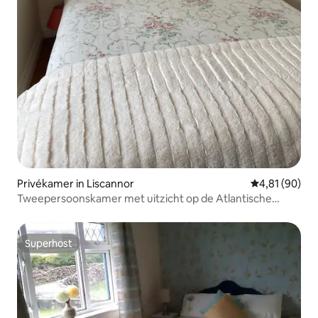
Privékamer in Liscannor
Gemiddelde be
4,81 (90)
Tweepersoonskamer met uitzicht op de Atlantische
Oceaan naast de Cliffs of Moher
Superhost
Superhost