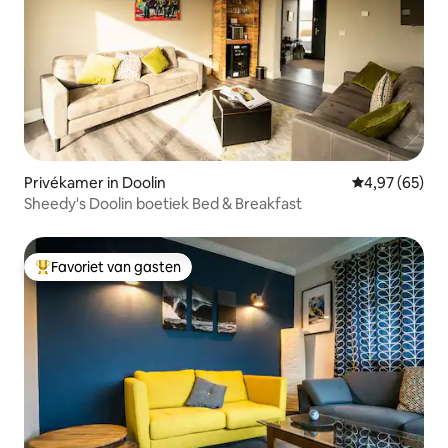
Privékamer in Doolin
Gemiddelde be
4,97 (65)
Sheedy's Doolin boetiek Bed & Breakfast
Favoriet van gasten
Topfavoriet van gasten