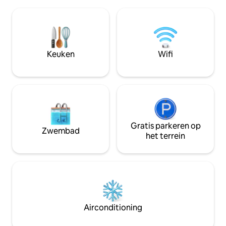
restaurants, waaronder de
——————— Lahin
wereldberoemde Durty Nelly 's en
rijden Cliffs of Moher/Doolin (25
Bunratty Castle en Folk Park. We hebben
minuten rijden )e
een geweldige locatie en je kunt
(30 minuten rijde
Bunratty Castle zelf zien vanuit de
Lighthouse (45 min
voordeur en slaapkamerramen. Wij
(C)BRUILOFTEN : ARMADA /BELBRIDGE
Keuken
Wifi
bieden luxe accommodatie, thuis koken,
HOTELS : ——
een groot scala aan attracties en
verzamelen /bezor
activiteiten en het voordeel van onze
nodig is.
lokale kennis, of je reis nu voor zaken of
plezier is. Onze totale capaciteit is 24-30
personen. We zijn trots op ons
persoonlijke tintje. We zijn zeker geen
hotel, we zijn een gezinsgerichte B&B
Gratis parkeren op
Zwembad
die hard werkt om ervoor te zorgen dat
het terrein
je een geweldig verblijf beleeft. ETEN -
Ons ontbijt is bij de prijs inbegrepen en
we bieden de volledige continentale
sprei, waaronder thee, koffie,
zelfgemaakte scones, brood en Iers
frisdrankbrood, kazen, vlees,
ontbijtgranen, jam, enz. We leveren ook
Airconditioning
graag een volledig gekookt Iers ontbijt
tegen een kleine meerprijs, dat lokaal