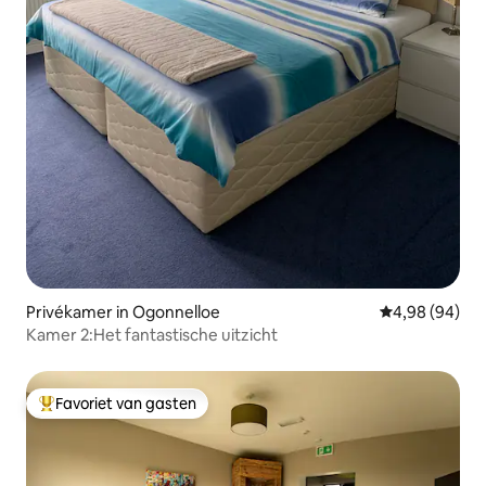
Privékamer in Ogonnelloe
Gemiddelde be
4,98 (94)
Kamer 2:Het fantastische uitzicht
Favoriet van gasten
Topfavoriet van gasten