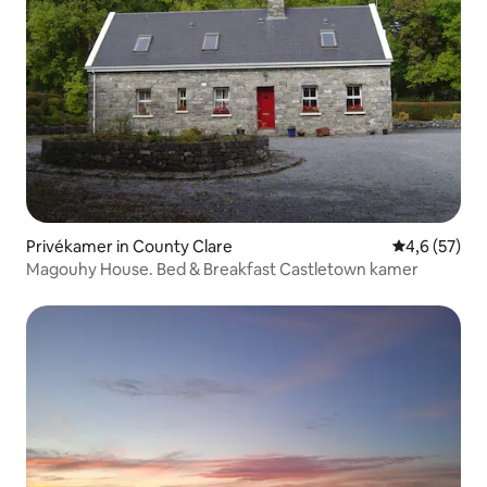
Privékamer in County Clare
Gemiddelde b
4,6 (57)
Magouhy House. Bed & Breakfast Castletown kamer