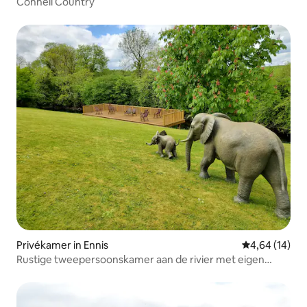
Connell Country
Privékamer in Ennis
Gemiddelde be
4,64 (14)
Rustige tweepersoonskamer aan de rivier met eigen
badkamer in Ennis