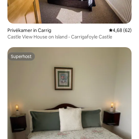
Privékamer in Carrig
Gemiddelde be
4,68 (62)
Castle View House on Island - Carrigafoyle Castle
Superhost
Superhost