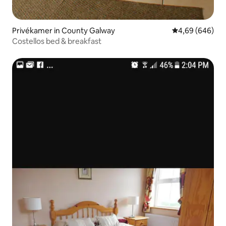
Privékamer in County Galway
Gemiddelde beo
4,69 (646)
Costellos bed & breakfast