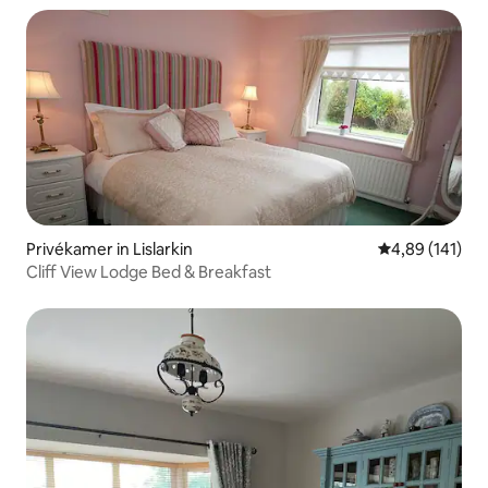
Privékamer in Lislarkin
Gemiddelde beo
4,89 (141)
Cliff View Lodge Bed & Breakfast