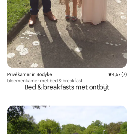
Privékamer in Bodyke
Gemiddelde b
4,57 (7)
bloemenkamer met bed & breakfast
Bed & breakfasts met ontbijt