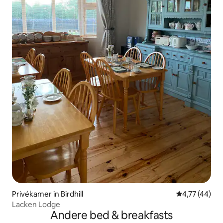
Privékamer in Birdhill
Gemiddelde be
4,77 (44)
Lacken Lodge
Andere bed & breakfasts