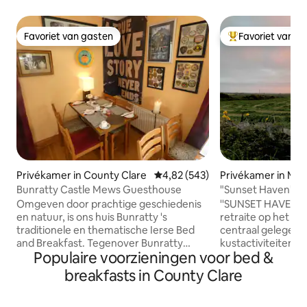
Favoriet van gasten
Favoriet van g
Favoriet van gasten
Topfavoriet van 
Privékamer in County Clare
Gemiddelde beoordeling van 4,82
4,82 (543)
Privékamer in Mil
y
Bunratty Castle Mews Guesthouse
"Sunset Haven" Contin
geserveerd.
Omgeven door prachtige geschiedenis
''SUNSET HAVEN'' is een aangename
en natuur, is ons huis Bunratty 's
retraite op het platteland maar toch
traditionele en thematische Ierse Bed
centraal gelegen v
and Breakfast. Tegenover Bunratty
kustactivitei
Populaire voorzieningen voor bed &
Castle en op vijf minuten van het
Surfen ,Zwemmen
historische en pittoreske dorpje
gewoon wandelen 
breakfasts in County Clare
Bunratty met zijn
Point 3/4 minuten
bezienswaardigheden, winkels, bars en
5/7 minuten rijd