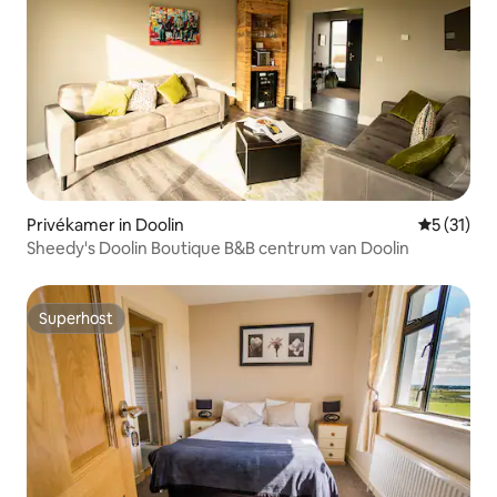
Privékamer in Doolin
Gemiddelde
5 (31)
Sheedy's Doolin Boutique B&B centrum van Doolin
Superhost
Superhost