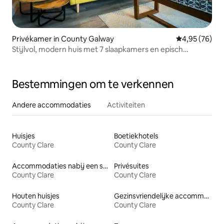
Privékamer in County Galway
Gemiddelde be
4,95 (76)
Stijlvol, modern huis met 7 slaapkamers en episch
zeezicht
Bestemmingen om te verkennen
Andere accommodaties
Activiteiten
Huisjes
Boetiekhotels
County Clare
County Clare
Accommodaties nabij een strand
Privésuites
County Clare
County Clare
Houten huisjes
Gezinsvriendelijke accommodaties
County Clare
County Clare