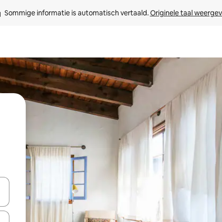
Sommige informatie is automatisch vertaald. 
Originele taal weerge
een keuze met je de pijltjestoetsen omhoog en omlaag, óf door te tik