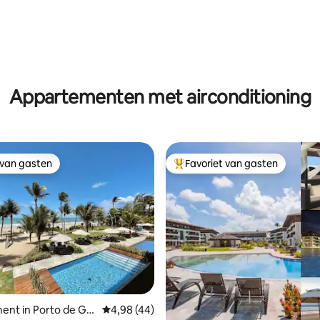
Appartementen met airconditioning
 van gasten
Favoriet van gasten
 van gasten
Topfavoriet van gasten
g van 4,84 uit 5, 31 recensies
nt in Porto de Gali
Gemiddelde beoordeling van 4,98 uit 5, 44 
4,98 (44)