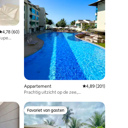
Gemiddelde beoordeling van 4,78 uit 5, 60 recensies
4,78 (60)
ecensies
Cupe
Appartement
Gemiddelde beoordeling
4,89 (201)
Prachtig uitzicht op de zee,
appartementencomplex aan het strand,
Muro Alto
Favoriet van gasten
Favoriet van gasten