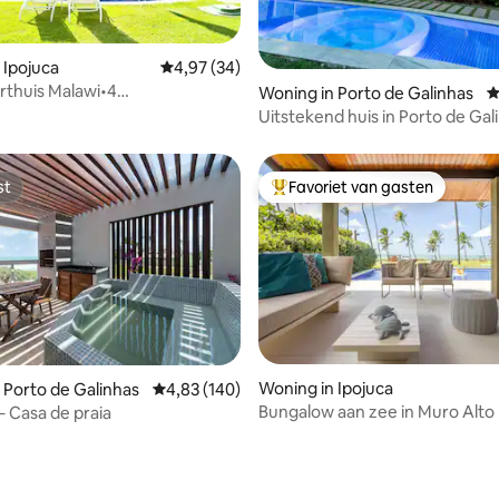
 Ipojuca
Gemiddelde beoordeling van 4,97 uit 5, 34 r
4,97 (34)
rthuis Malawi•4
ling van 5 uit 5, 43 recensies
Woning in Porto de Galinhas
G
ourmetbalkon
Uitstekend huis in Porto de Gal
st
Favoriet van gasten
st
Topfavoriet van gasten
Woning in Ipojuca
 Porto de Galinhas
Gemiddelde beoordeling van 4,83 uit 5, 140 r
4,83 (140)
Bungalow aan zee in Muro Alto
 – Casa de praia
g van 4,91 uit 5, 55 recensies