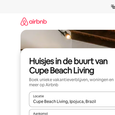
Ga
direct
naar
inhoud
Huisjes in de buurt van
Cupe Beach Living
Boek unieke vakantieverblijven, woningen en
meer op Airbnb
Locatie
Wanneer er suggesties beschikbaar zijn, maak je 
Aankomst