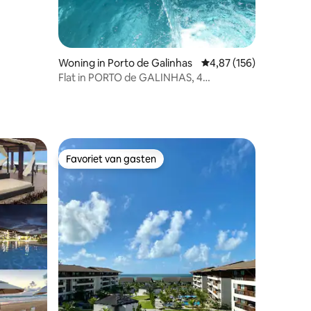
Woning in Porto de Galinhas
Gemiddelde beoordeling
4,87 (156)
Flat in PORTO de GALINHAS, 4
slaapkamers, split
Favoriet van gasten
Favoriet van gasten
recensies