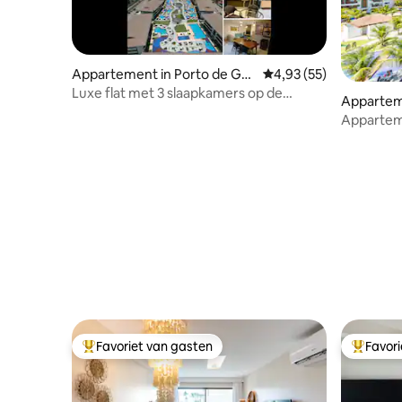
Appartement in Porto de Gali
Gemiddelde beoordeling
4,93 (55)
nhas
Luxe flat met 3 slaapkamers op de
Apparteme
begane grond in Cupe Beach Living
nhas
Apparteme
Beach
slaapkame
Favoriet van gasten
Favor
Topfavoriet van gasten
Topfavor