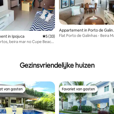
van 4,98 uit 5, 103 recensies
Appartement in Porto de Galin
s
Flat Porto de Galinhas - Beira M
nt in Ipojuca
Gemiddelde beoordeling van 5 uit 5, 33 r
5 (33)
slaapkamers-Coupe
uartos, beira mar no Cupe Beach
Gezinsvriendelijke huizen
iet van gasten
Favoriet van gasten
iet van gasten
Favoriet van gasten