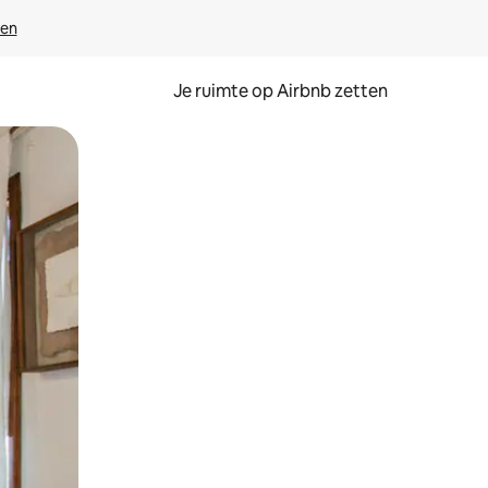
ven
Je ruimte op Airbnb zetten
ken of swipen.