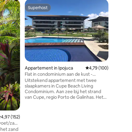
Appartem
Superhost
Favor
Superhost
Topfavo
Nui Supr
Nui Supr
met 2 sl
ingericht
privé-ap
kalme en
paradijse
appartem
personen 
de beste
recensies
Appartement in Ipojuca
Gemiddelde beoordeling
4,79 (100)
omgeving.
beddengo
Flat in condominium aan de kust -
mineraalw
Cupe/Porto de Galinhas
Uitstekend appartement met twee
Het dorp 
slaapkamers in Cupe Beach Living
12 km va
Condominium. Aan zee bij het strand
van Cupe, regio Porto de Galinhas. Het
appartement heeft een hoge standaard
structuur, met multi-sportveld,
tennisbaan, speelkamer,
emiddelde beoordeling van 4,97 uit 5, 152 recensies
4,97 (152)
speelgoedbibliotheek, speeltuin,
 voet/zand
fitnessruimte, fietspad en verschillende
 het zand
zwembaden. Het appartement heeft