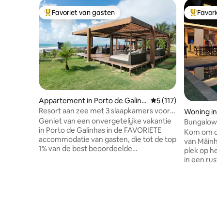
Favoriet van gasten
Favor
Topfavoriet van gasten
Topfavor
Appartement in Porto de Galinh
Gemiddelde beoordel
5 (117)
as
Resort aan zee met 3 slaapkamers voor
Woning in
gezinnen in de top 1 %
Geniet van een onvergetelijke vakantie
Bungalow 
in Porto de Galinhas in de FAVORIETE
Cupe
Kom om de
accommodatie van gasten, die tot de top
van Mãinha. Het is gelegen op de
1% van de best beoordeelde
plek op h
accommodaties behoort! Appartement
in een r
met 3 slaapkamers in een
aan het s
resortcondominium aan het strand, met
natuurli
comfort van hoge kwaliteit en toegang
van Porto 
tot een complete recreatiefaciliteit,
geweldig
waaronder een waterpark met meer dan
Vita. Het 
20 zwembaden. Strategische locatie: Op
en gezell