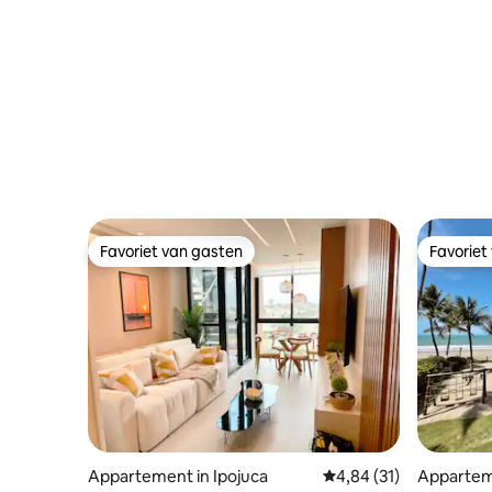
Favoriet van gasten
Favoriet
Favoriet van gasten
Favoriet
Appartement in Ipojuca
Gemiddelde beoordelin
4,84 (31)
Apparteme