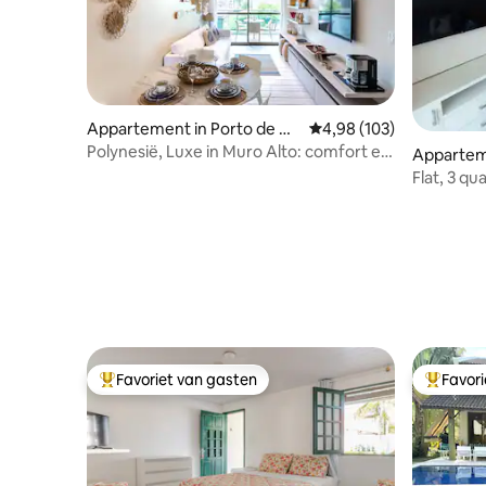
Appartement in Porto de Ga
Gemiddelde beoordeling 
4,98 (103)
linhas
Polynesië, Luxe in Muro Alto: comfort en
Apparteme
ontspanning
Flat, 3 q
Living
Favoriet van gasten
Favor
Topfavoriet van gasten
Topfavor