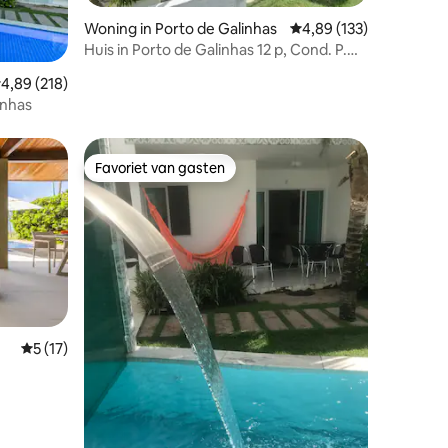
Woning in Porto de Galinhas
Gemiddelde beoordeling
4,89 (133)
Huis in Porto de Galinhas 12 p, Cond. P.
ecensies
Beira Mar
emiddelde beoordeling van 4,89 uit 5, 218 recensies
4,89 (218)
inhas
Favoriet van gasten
Favoriet van gasten
Gemiddelde beoordeling van 5 uit 5, 17 recensies
5 (17)
ecensies