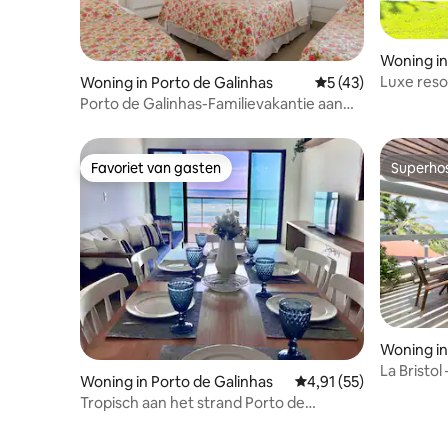
Woning in
Luxe reso
Woning in Porto de Galinhas
Gemiddelde beoorde
5 (43)
suites•G
Porto de Galinhas-Familievakantie aan
het strand-Huis
Favoriet van gasten
Superho
Favoriet van gasten
Superho
Woning in
La Bristol
Woning in Porto de Galinhas
Gemiddelde beoordelin
4,91 (55)
Tropisch aan het strand Porto de
Galinhas