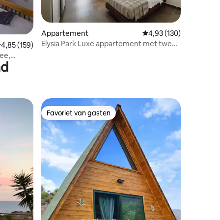
Appartement
Gemiddelde beoordeling
4,93 (130)
Elysia Park Luxe appartement met twee
ecensies
emiddelde beoordeling van 4,85 uit 5, 159 recensies
4,85 (159)
slaapkamers en zwembad
ee,
ad
Favoriet van gasten
Favoriet van gasten
ecensies