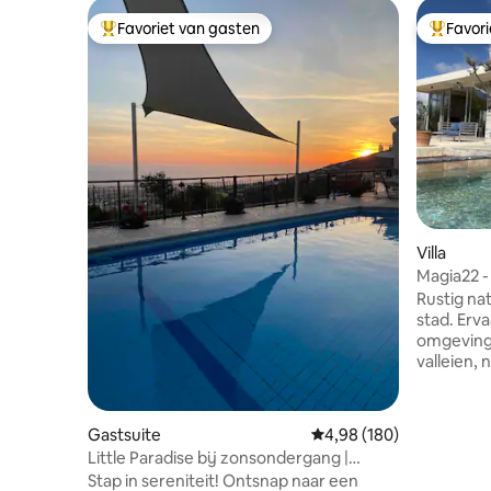
Favoriet van gasten
Favor
Topfavoriet van gasten
Topfavor
Villa
Magia22 - 
Rustig nat
stad. Erv
omgeving 
valleien,
Wandel of
Agiasma e
communic
Gastsuite
Gemiddelde beoordeling 
4,98 (180)
Dicht bij
Little Paradise bij zonsondergang |
zandstran
Zwembad en prachtig uitzicht op zee
Stap in sereniteit! Ontsnap naar een
Latchi(14 