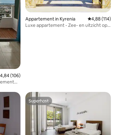
Appartement in Kyrenia
Gemiddelde beoordeling
4,88 (114)
Luxe appartement - Zee- en uitzicht op
de bergen + zwembad
ecensies
emiddelde beoordeling van 4,84 uit 5, 106 recensies
4,84 (106)
tement
Superhost
Superhost