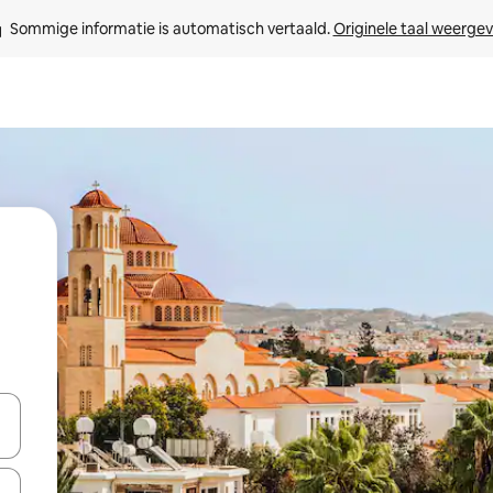
Sommige informatie is automatisch vertaald. 
Originele taal weerge
een keuze met je de pijltjestoetsen omhoog en omlaag, óf door te tik