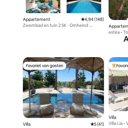
Appartement
Gemiddelde beoordeling 
4,94 (148)
Zwembad en tuin 2 SK · Omheind ·
Apparte
Wandeling naar strand · Centrum
estéa • T
A
in Peyia
Favoriet van gasten
Favor
Favoriet van gasten
Topfavor
Villa
Villa Lia
Villa
Gemiddelde beoorde
5 (41)