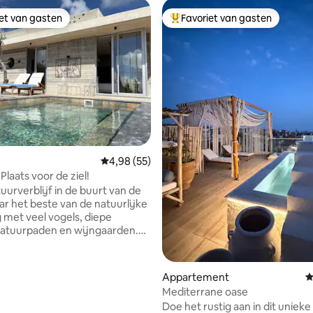
iet van gasten
Favoriet van gasten
iet van gasten
Topfavoriet van gasten
Gemiddelde beoordeling van 4,98 uit 5, 55 r
4,98 (55)
Plaats voor de ziel!
uurverblijf in de buurt van de
aar het beste van de natuurlijke
met veel vogels, diepe
 natuurpaden en wijngaarden.
 wandel over de nabijgelegen
n Moundiko Nature Trails of
eer gewoon met de natuur.
van 4,98 uit 5, 180 recensies
Appartement
G
 Cyprus blauwe vlag
Mediterrane oase
den van Coral Bay(12 km)of
Doe het rustig aan in dit unieke
km) .Vasilikon Winery ligt op 2