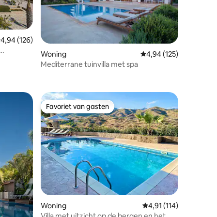
emiddelde beoordeling van 4,94 uit 5, 126 recensies
4,94 (126)
Woning
Gemiddelde beoordeling
4,94 (125)
 zwembad
Mediterrane tuinvilla met spa
ecensies
Favoriet van gasten
Favoriet van gasten
ecensies
Woning
Gemiddelde beoordeling
4,91 (114)
Villa met uitzicht op de bergen en het