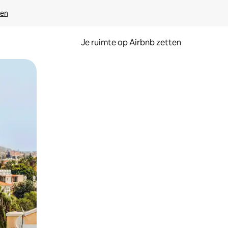
ven
Je ruimte op Airbnb zetten
ken of swipen.