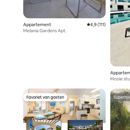
Appartement
Gemiddelde beoordelin
4,9 (111)
Melania Gardens Apt.
Appartem
Mooie stu
Favoriet van gasten
Superho
Favoriet van gasten
Superho