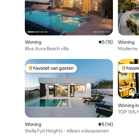
Woning
Gemiddelde beoorde
5 (15)
Woning
Blue Aura Beach villa
Moderne l
Favoriet van gasten
Favor
Topfavoriet van gasten
Topfavor
Woning in
TOP 10% h
massage+
vervoer
Woning
Gemiddelde beoorde
5 (14)
Stella Fyti Heights - Alleen volwassenen