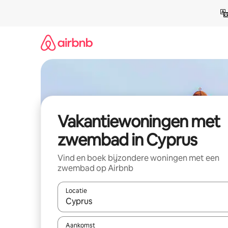
Ga
direct
naar
inhoud
Vakantiewoningen met
zwembad in Cyprus
Vind en boek bijzondere woningen met een
zwembad op Airbnb
Locatie
Wanneer er suggesties beschikbaar zijn, maak je 
Aankomst