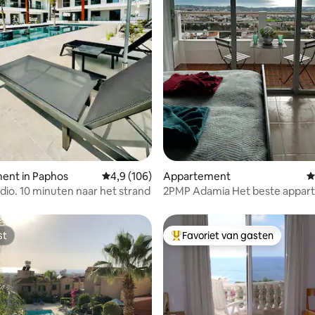
g van 4,9 uit 5, 111 recensies
ent in Paphos
Gemiddelde beoordeling van 4,9 uit 5, 106 r
4,9 (106)
Appartement
G
dio. 10 minuten naar het strand
2PMP Adamia Het beste appar
met zeezicht
st
Favoriet van gasten
st
Topfavoriet van gasten