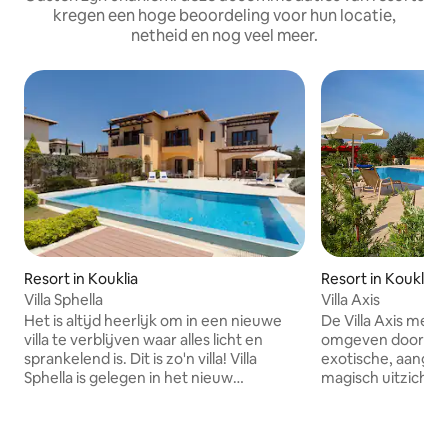
kregen een hoge beoordeling voor hun locatie,
netheid en nog veel meer.
Resort in Kouklia
Resort in Kouklia
Villa Sphella
Villa Axis
Het is altijd heerlijk om in een nieuwe
De Villa Axis met 
villa te verblijven waar alles licht en
omgeven door een
sprankelend is. Dit is zo'n villa! Villa
exotische, aangel
Sphella is gelegen in het nieuw
magisch uitzicht o
gebouwde Grand Poseidon-complex
dakterras. Het bie
van het prestigieuze Aphrodite Hills
vriendengroepen 
Resort en biedt luxe, eigentijds comfort
vakantie-ervaring. 