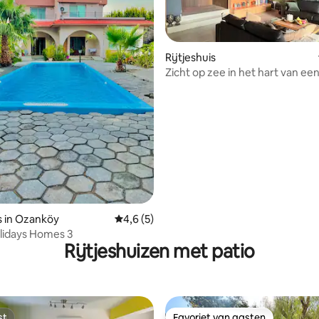
Rijtjeshuis
ng van 4,67 uit 5, 3 recensies
Zicht op zee in het hart van een
dorpje
is in Ozanköy
Gemiddelde beoordeling van 4,6 uit 5, 5 r
4,6 (5)
lidays Homes 3
Rijtjeshuizen met patio
st
Favoriet van gasten