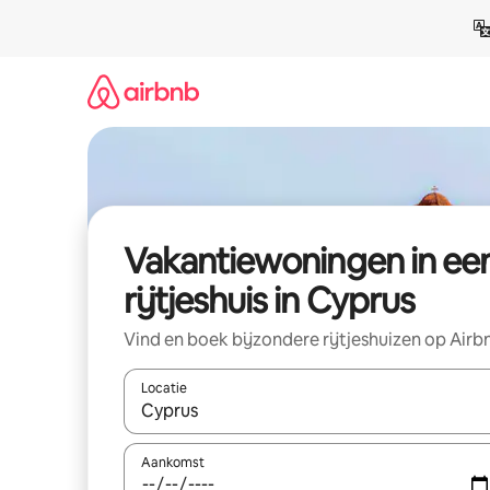
Ga
direct
naar
inhoud
Vakantiewoningen in ee
rijtjeshuis in Cyprus
Vind en boek bijzondere rijtjeshuizen op Airb
Locatie
Wanneer er suggesties beschikbaar zijn, maak je 
Aankomst