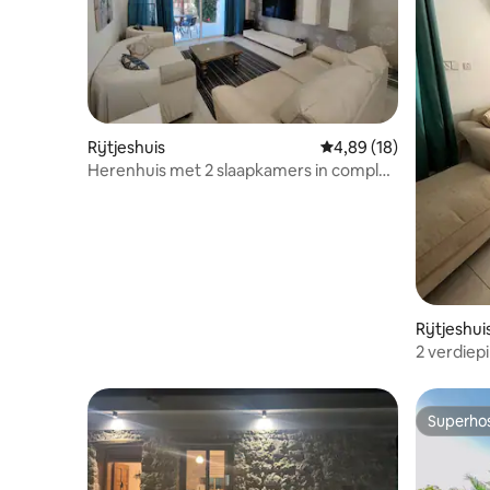
Rijtjeshuis
Gemiddelde beoordeling
4,89 (18)
Herenhuis met 2 slaapkamers in complex
in de buurt van Dassoudi
Rijtjeshui
2 verdiep
Superho
Superho