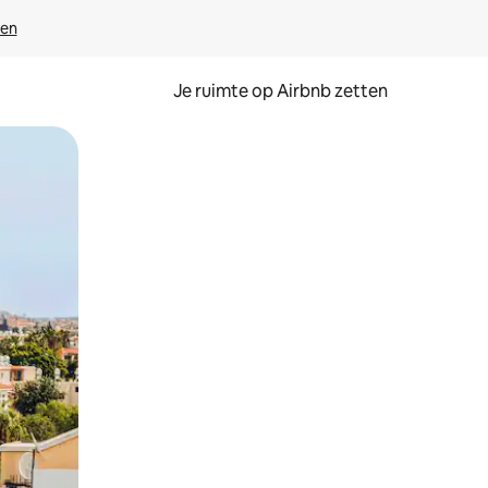
ven
Je ruimte op Airbnb zetten
ken of swipen.