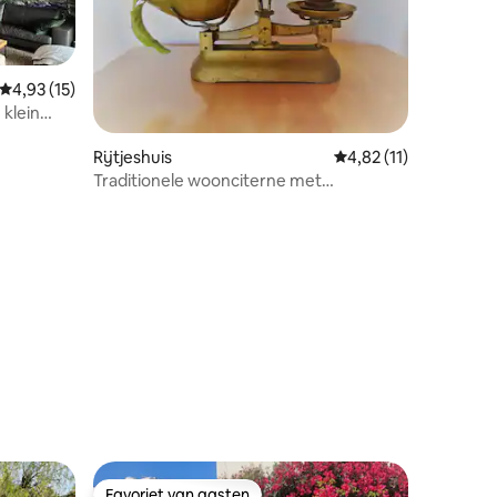
Gemiddelde beoordeling van 4,93 uit 5, 15 recensies
4,93 (15)
 klein
Rijtjeshuis
Gemiddelde beoordelin
4,82 (11)
Traditionele woonciterne met
citroenboom
ecensies
Favoriet van gasten