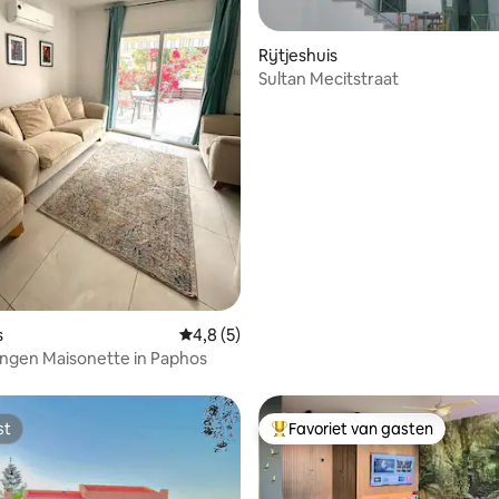
Rijtjeshuis
Sultan Mecitstraat
 van 4,89 uit 5, 18 recensies
s
Gemiddelde beoordeling van 4,8 uit 5, 5 r
4,8 (5)
ingen Maisonette in Paphos
st
Favoriet van gasten
st
Topfavoriet van gasten