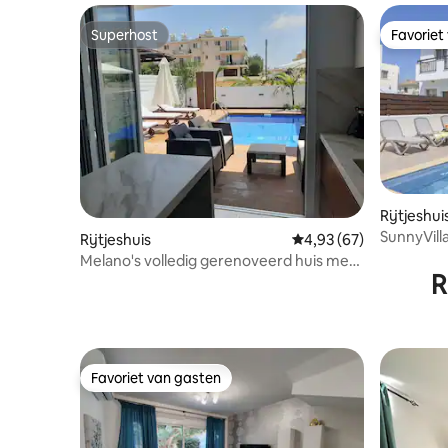
Superhost
Favoriet
Superhost
Favoriet
Rijtjeshui
SunnyVill
Rijtjeshuis
Gemiddelde beoordeling
4,93 (67)
POLY
Melano's volledig gerenoveerd huis met
R
privézwembad
Favoriet van gasten
Favoriet van gasten