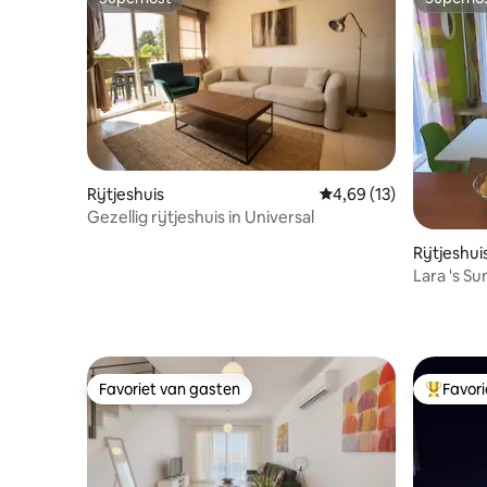
Superhost
Superho
Rijtjeshuis
Gemiddelde beoordelin
4,69 (13)
Gezellig rijtjeshuis in Universal
Rijtjeshui
Lara 's Su
Favoriet van gasten
Favor
Favoriet van gasten
Topfavor