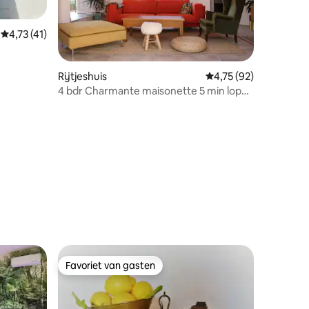
Gemiddelde beoordeling van 4,73 uit 5, 41 recensies
4,73 (41)
Rijtjeshuis
Gemiddelde beoordelin
4,75 (92)
4 bdr Charmante maisonette 5 min lopen
naar het strand
ecensies
Favoriet van gasten
Favoriet van gasten