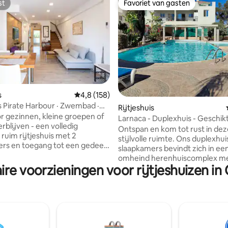
st
Favoriet van gasten
st
Favoriet van gasten
s
Gemiddelde beoordeling van 4,8 uit 5, 158 r
4,8 (158)
 van 4,99 uit 5, 101 recensies
is Pirate Harbour · Zwembad ·
Rijtjeshuis
ntraal
or gezinnen, kleine groepen of
Larnaca - Duplexhuis - Geschikt
rblijven - een volledig
personen met zwembad
Ontspan en kom tot rust in dez
 ruim rijtjeshuis met 2
stijlvolle ruimte. Ons duplexhuis met 3
rs en toegang tot een gedeeld
slaapkamers bevindt zich in een
mbad, een eigen patio aan de
omheind herenhuiscomplex m
en een overdekt terras aan de
ire voorzieningen voor rijtjeshuizen in
gemeenschappelijk zwembad. He
t, op loopafstand van het
zwembad heeft een douches e
alles in Kato Paphos.
toilet. De woning heeft snel internet,
, op piraten geïnspireerd
comfortabel ingericht met een
t zorgvuldig geselecteerde
goed uitgeruste grote keuken.
waardoor de ruimte
voor 7 personen op de bovens
jker en onvergetelijker is dan
verdieping (17 trappen) 2