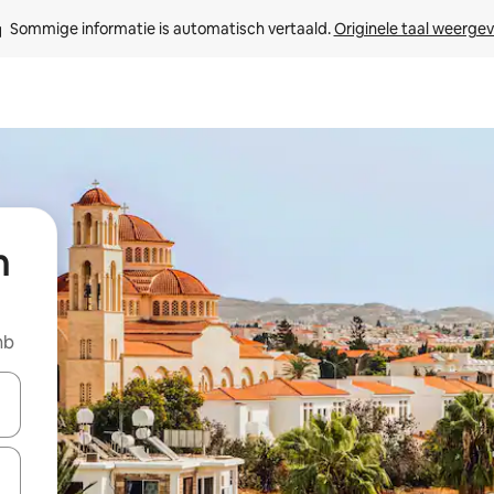
Sommige informatie is automatisch vertaald. 
Originele taal weerge
n
nb
een keuze met je de pijltjestoetsen omhoog en omlaag, óf door te tik