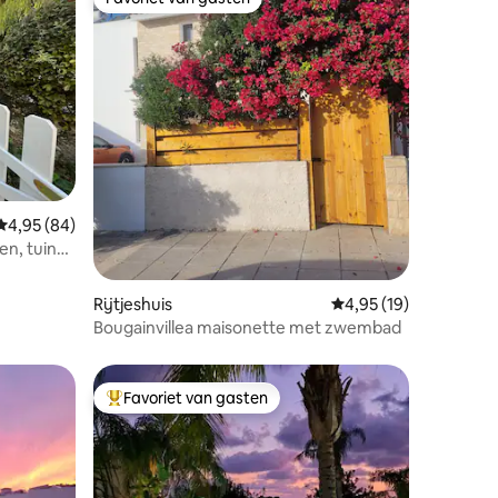
Favoriet van gasten
Gemiddelde beoordeling van 4,95 uit 5, 84 recensies
4,95 (84)
n, tuin
ecensies
Rijtjeshuis
Gemiddelde beoordelin
4,95 (19)
Bougainvillea maisonette met zwembad
Favoriet van gasten
Topfavoriet van gasten