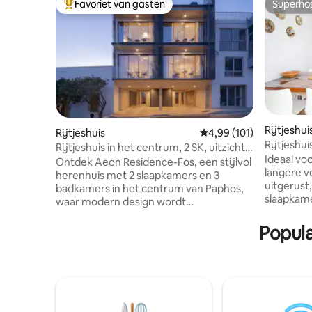
Favoriet van gasten
Superho
Topfavoriet van gasten
Superho
Rijtjeshui
Rijtjeshuis
Gemiddelde beoordeling
4,99 (101)
Rijtjeshu
Rijtjeshuis in het centrum, 2 SK, uitzicht
Patio · Ce
Ideaal vo
op zee, met dakzwembad en lift
Ontdek Aeon Residence-Fos, een stijlvol
langere ve
herenhuis met 2 slaapkamers en 3
uitgerust,
badkamers in het centrum van Paphos,
slaapkame
waar modern design wordt
buitenzwe
gecombineerd met mediterrane
voorkant 
Popula
charme. De eigen balkons bieden een
achterkan
prachtig uitzicht op zee, beide
strand en 
slaapkamers hebben een eigen
Opvallend
badkamer, plus een extra complete
design me
badkamer voor extra comfort. Geniet
details, 
van een zwembad op het dak met
persoonli
gezellige zitplaatsen en een eigen lift