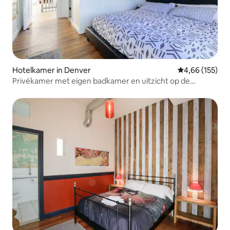
Hotelkamer in Denver
Gemiddelde beo
4,66 (155)
Privékamer met eigen badkamer en uitzicht op de
bergen!