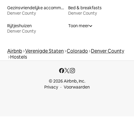
Gezinsvriendelijke accommodaties
Bed & breakfasts
Denver County
Denver County
Rijtjeshuizen
Toon meer
Denver County
Airbnb
Verenigde Staten
Colorado
Denver County
Hostels
© 2026 Airbnb, Inc.
Privacy
Voorwaarden