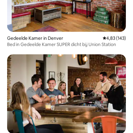
Gedeelde Kamer in Denver
Gemiddelde beo
4,83 (143)
Bed in Gedeelde Kamer SUPER dicht bij Union Station