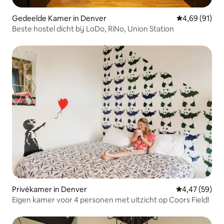
Gedeelde Kamer in Denver
Gemiddelde be
4,69 (91)
Beste hostel dicht bij LoDo, RiNo, Union Station
Privékamer in Denver
Gemiddelde be
4,47 (59)
Eigen kamer voor 4 personen met uitzicht op Coors Field!