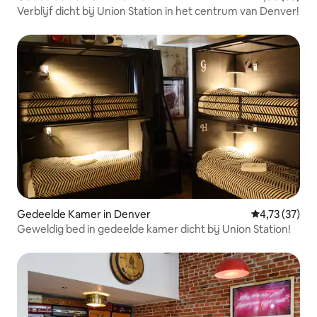
Verblijf dicht bij Union Station in het centrum van Denver!
Gedeelde Kamer in Denver
Gemiddelde be
4,73 (37)
Geweldig bed in gedeelde kamer dicht bij Union Station!