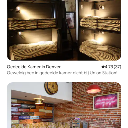
Gedeelde Kamer in Denver
Gemiddelde be
4,73 (37)
Geweldig bed in gedeelde kamer dicht bij Union Station!