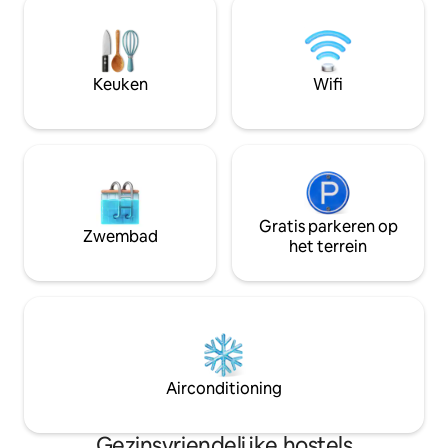
mogen verwelkomen! We kunnen
terras. We kijken 
maximaal negen van je vrienden in deze
binnenkort te mo
kamer ontvangen! Stuur ons een bericht
Geldige CC- of bet
om een groep te boeken! Geldige CC of
het inchecken voo
Keuken
Wifi
debetkaart vereist voor het inchecken
kosten/bewijs van 
voor incidenten/identiteitsbewijzen,
wordt niet in reke
maar wordt niet in rekening gebracht.
Gratis parkeren op
Zwembad
het terrein
Airconditioning
Gezinsvriendelijke hostels