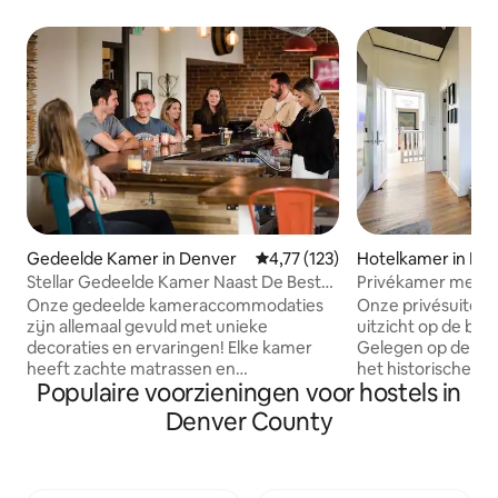
Gedeelde Kamer in Denver
Gemiddelde beoordeling van 4,77
4,77 (123)
Hotelkamer in De
Stellar Gedeelde Kamer Naast De Beste
Privékamer met e
Bars in Denver!
uitzicht op de ber
Onze gedeelde kameraccommodaties
Onze privésuite h
zijn allemaal gevuld met unieke
uitzicht op de ber
decoraties en ervaringen! Elke kamer
Gelegen op de bov
heeft zachte matrassen en
het historische A
Populaire voorzieningen voor hostels in
beddengoed, toegang tot
je gezellig in een
sleutelkaarten en persoonlijke kluisjes.
eigen badkamer, te
Denver County
Gasten kunnen gebruikmaken van onze
chique, vintage en
volledige bar, moderne keuken,
van de ruimte. G
meerdere lounges en een buitenterras.
gebruikmaken van 
We kijken ernaar uit je binnenkort te
moderne keuken, 