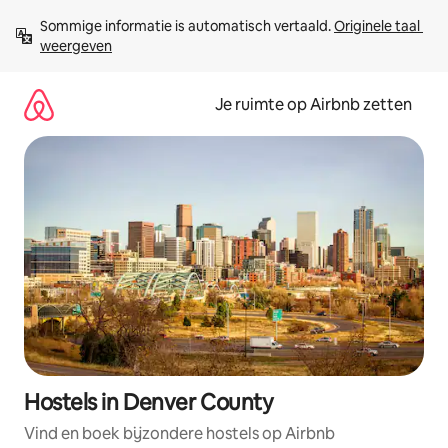
Ga
Sommige informatie is automatisch vertaald. 
Originele taal 
direct
weergeven
naar
inhoud
Je ruimte op Airbnb zetten
Hostels in Denver County
Vind en boek bijzondere hostels op Airbnb