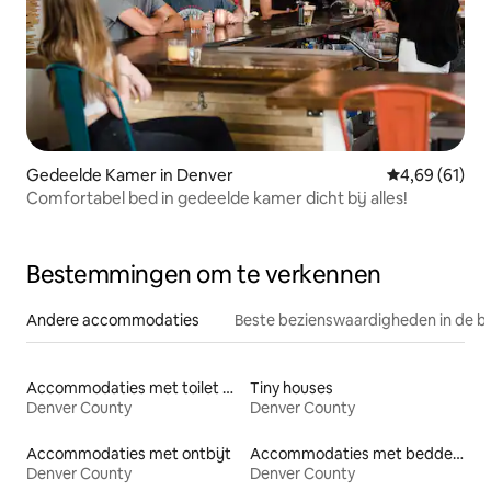
Gedeelde Kamer in Denver
Gemiddelde be
4,69 (61)
Comfortabel bed in gedeelde kamer dicht bij alles!
Bestemmingen om te verkennen
Andere accommodaties
Beste bezienswaardigheden in de b
Accommodaties met toilet op toegankelijke hoogte
Tiny houses
Denver County
Denver County
Accommodaties met ontbijt
Accommodaties met bedden op toegankelijke hoogte
Denver County
Denver County