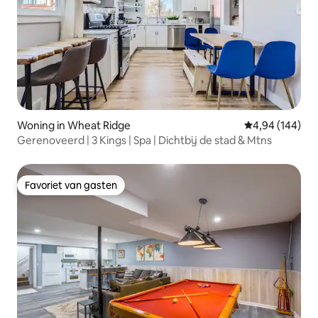
Woning in Wheat Ridge
Gemiddelde beo
4,94 (144)
Gerenoveerd | 3 Kings | Spa | Dichtbij de stad & Mtns
Favoriet van gasten
Favoriet van gasten