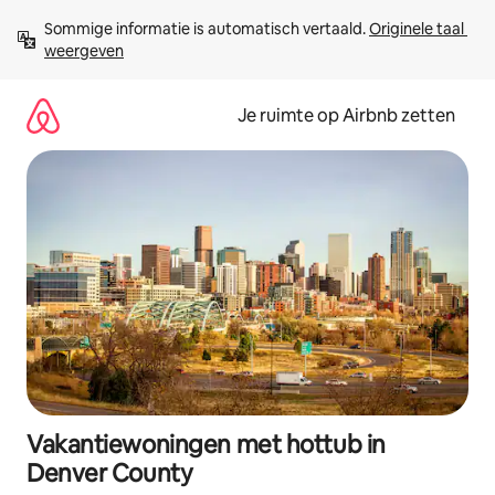
Ga
Sommige informatie is automatisch vertaald. 
Originele taal 
direct
weergeven
naar
inhoud
Je ruimte op Airbnb zetten
Vakantiewoningen met hottub in
Denver County