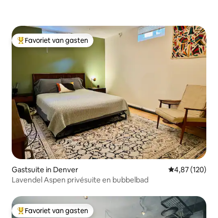
Favoriet van gasten
Topfavoriet van gasten
Gastsuite in Denver
Gemiddelde beo
4,87 (120)
Lavendel Aspen privésuite en bubbelbad
Favoriet van gasten
Topfavoriet van gasten