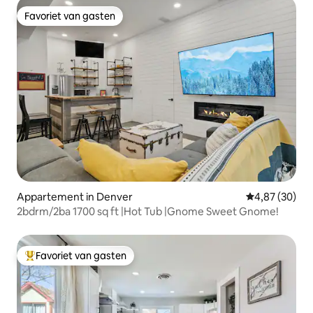
Favoriet van gasten
Favoriet van gasten
Appartement in Denver
Gemiddelde be
4,87 (30)
2bdrm/2ba 1700 sq ft |Hot Tub |Gnome Sweet Gnome!
Favoriet van gasten
Topfavoriet van gasten