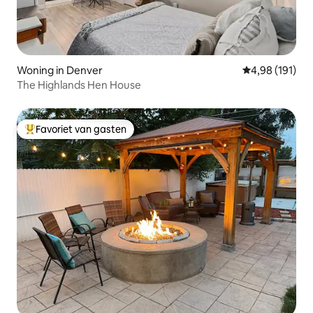
Woning in Denver
Gemiddelde beo
4,98 (191)
The Highlands Hen House
Favoriet van gasten
Topfavoriet van gasten