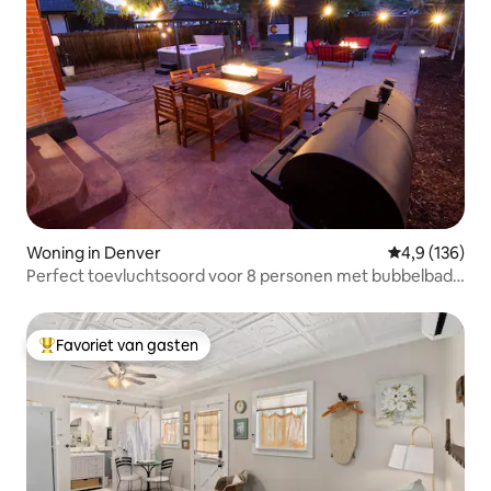
Woning in Denver
Gemiddelde be
4,9 (136)
Perfect toevluchtsoord voor 8 personen met bubbelbad
in de buurt van City Park
Favoriet van gasten
Topfavoriet van gasten