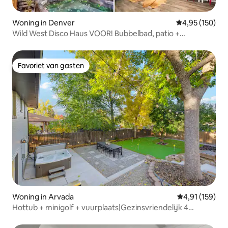
Woning in Denver
Gemiddelde beo
4,95 (150)
Wild West Disco Haus VOOR! Bubbelbad, patio +
fitnessruimte
Favoriet van gasten
Favoriet van gasten
Woning in Arvada
Gemiddelde beo
4,91 (159)
Hottub + minigolf + vuurplaats|Gezinsvriendelijk 4
slaapkamers