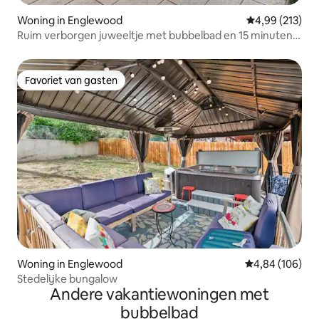
Woning in Englewood
Gemiddelde beo
4,99 (213)
Ruim verborgen juweeltje met bubbelbad en 15 minuten
naar Denver
Favoriet van gasten
Favoriet van gasten
Woning in Englewood
Gemiddelde beo
4,84 (106)
Stedelijke bungalow
Andere vakantiewoningen met
bubbelbad