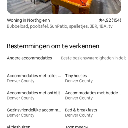
Woning in Northglenn
Gemiddelde beo
4,92 (154)
Bubbelbad, pooltafel, SunPatio, spelletjes, 3BR, 1BA, tv
Bestemmingen om te verkennen
Andere accommodaties
Beste bezienswaardigheden in de b
Accommodaties met toilet op toegankelijke hoogte
Tiny houses
Denver County
Denver County
Accommodaties met ontbijt
Accommodaties met bedden op toegankelijke hoogte
Denver County
Denver County
Gezinsvriendelijke accommodaties
Bed & breakfasts
Denver County
Denver County
Rijtjeshuizen
Toon meer