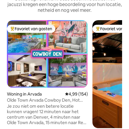
jacuzzi kregen een hoge beoordeling voor hun locatie,
netheid en nog veel meer.
Favoriet van gasten
Favoriet van g
Topfavoriet van gasten
Topfavoriet van 
Woning in Arvada
Gemiddelde beoordeling van 4,99
4,99 (154)
Olde Town Arvada Cowboy Den, Hot
Tub, Bball & Bar!
Je zou niet om een betere locatie
kunnen vragen! 12 minuten naar het
centrum van Denver, 4 minuten naar
Olde Town Arvada, 15 minuten naar Red
Rocks en 1 uur naar het dichtstbijzijnde