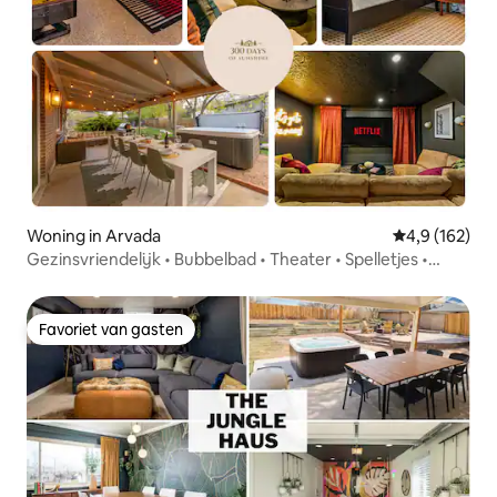
Woning in Arvada
Gemiddelde be
4,9 (162)
Gezinsvriendelijk • Bubbelbad • Theater • Spelletjes •
Centraal
Favoriet van gasten
Favoriet van gasten