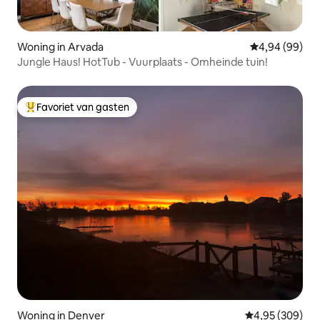
Woning in Arvada
Gemiddelde be
4,94 (99)
Jungle Haus! HotTub - Vuurplaats - Omheinde tuin!
Favoriet van gasten
Topfavoriet van gasten
Woning in Denver
Gemiddelde beo
4,95 (309)