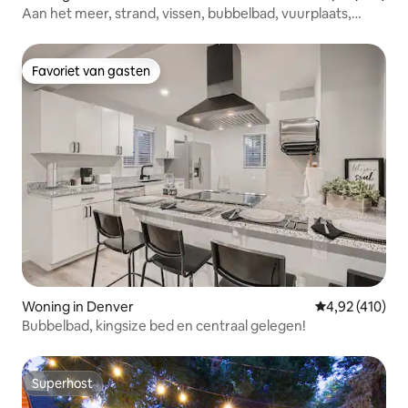
Aan het meer, strand, vissen, bubbelbad, vuurplaats,
omheind
Favoriet van gasten
Favoriet van gasten
Woning in Denver
Gemiddelde beo
4,92 (410)
Bubbelbad, kingsize bed en centraal gelegen!
Superhost
Superhost