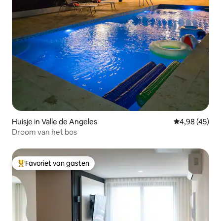
Huisje in Valle de Angeles
Gemiddelde be
4,98 (45)
Droom van het bos
Favoriet van gasten
Topfavoriet van gasten