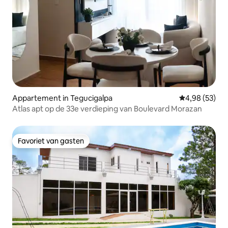
Appartement in Tegucigalpa
Gemiddelde be
4,98 (53)
Atlas apt op de 33e verdieping van Boulevard Morazan
Favoriet van gasten
Favoriet van gasten