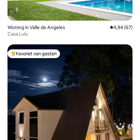
Woning in Valle de Angeles
Gemiddelde be
4,94 (67)
Casa Lulu
Favoriet van gasten
Topfavoriet van gasten