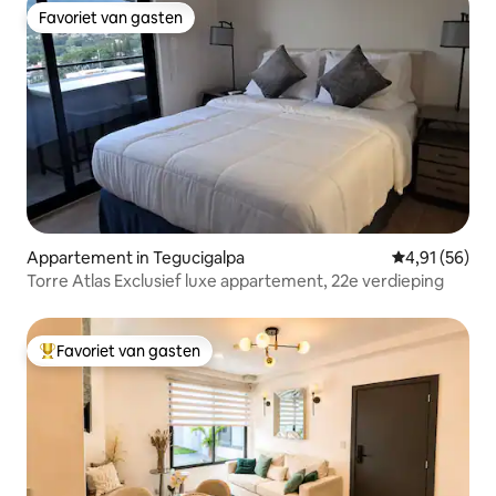
Favoriet van gasten
Favoriet van gasten
Appartement in Tegucigalpa
Gemiddelde be
4,91 (56)
Torre Atlas Exclusief luxe appartement, 22e verdieping
Favoriet van gasten
Topfavoriet van gasten