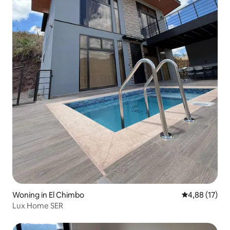
Woning in El Chimbo
Gemiddelde be
4,88 (17)
Lux Home SER