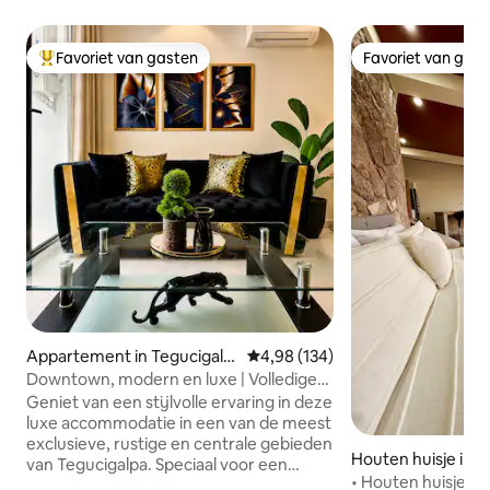
Favoriet van gasten
Favoriet van gas
Topfavoriet van gasten
Favoriet van gas
Appartement in Tegucigalp
Gemiddelde beoordeling van 4,98
4,98 (134)
a
Downtown, modern en luxe | Volledige
airco + parkeren
Geniet van een stijlvolle ervaring in deze
luxe accommodatie in een van de meest
exclusieve, rustige en centrale gebieden
Houten huisje in S
van Tegucigalpa. Speciaal voor een
• Houten huisje in 
verblijf in een familiale en zakelijke