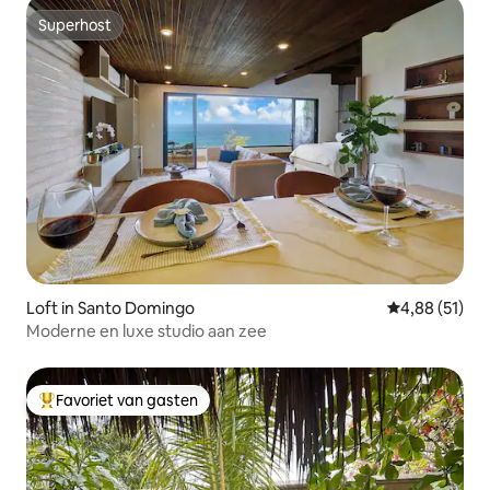
Superhost
Superhost
Loft in Santo Domingo
Gemiddelde be
4,88 (51)
Moderne en luxe studio aan zee
Favoriet van gasten
Topfavoriet van gasten