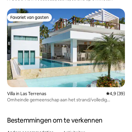
Favoriet van gasten
Favoriet van gasten
Villa in Las Terrenas
Gemiddelde b
4,9 (39)
Omheinde gemeenschap aan het strand/volledig
onderhouden/Playa Bonita
Bestemmingen om te verkennen