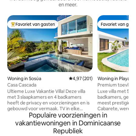
en meer.
Favoriet van gasten
Favoriet van gas
Topfavoriet van gasten
Favoriet van gas
Woning in Sosúa
Gemiddelde beoordeling van 4,97
4,97 (201)
Woning in Playa E
Casa Cascada
Premium toevluch
Estate
Ultieme Luxe Vakantie Villa! Deze villa
Luxe villa met 5 s
met 3 slaapkamers en 4 badkamers
badkamers, gelege
heeft de privacy en voorzieningen en is
meest prestigieu
gebouwd voor vermaak. TV in elke
Cabarete, wereld
Populaire voorzieningen in
kamer. Biljarttafel, 24-uursbeveiliging.
kitesurfen en win
Geniet van een prachtig uitzicht vanaf
elegante residenti
vakantiewoningen in Dominicaanse
de infinity pool en jacuzzi. Voor een
minuten van Encue
Republiek
geweldige ervaring is deze villa het!
over ruime, open