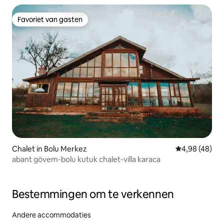
Favoriet van gasten
Favoriet van gasten
Chalet in Bolu Merkez
Gemiddelde be
4,98 (48)
abant gövem-bolu kutuk chalet-villa karaca
Bestemmingen om te verkennen
Andere accommodaties