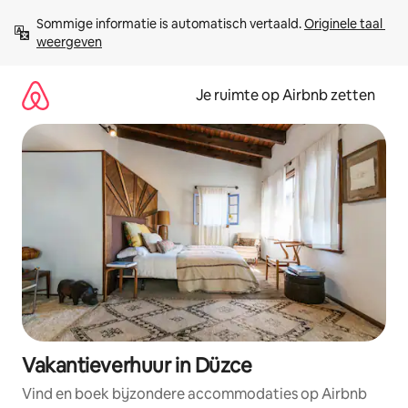
Ga
Sommige informatie is automatisch vertaald. 
Originele taal 
direct
weergeven
naar
inhoud
Je ruimte op Airbnb zetten
Vakantieverhuur in Düzce
Vind en boek bijzondere accommodaties op Airbnb