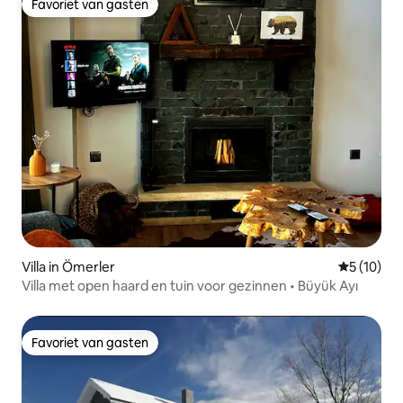
Favoriet van gasten
Favoriet van gasten
Villa in Ömerler
Gemiddelde
5 (10)
Villa met open haard en tuin voor gezinnen • Büyük Ayı
Favoriet van gasten
Favoriet van gasten