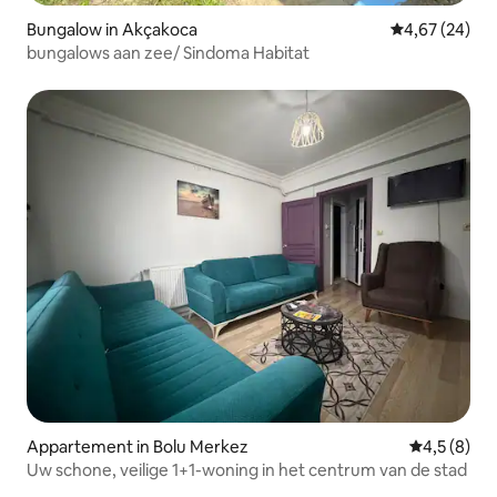
Bungalow in Akçakoca
Gemiddelde be
4,67 (24)
bungalows aan zee/ Sindoma Habitat
Appartement in Bolu Merkez
Gemiddelde 
4,5 (8)
Uw schone, veilige 1+1-woning in het centrum van de stad