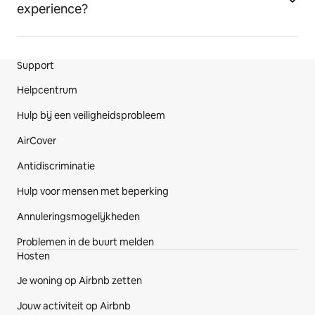
experience?
Support
Voettekst van de website
Helpcentrum
Hulp bij een veiligheidsprobleem
AirCover
Antidiscriminatie
Hulp voor mensen met beperking
Annuleringsmogelijkheden
Problemen in de buurt melden
Hosten
Je woning op Airbnb zetten
Jouw activiteit op Airbnb