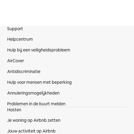
Support
Voettekst van de website
Helpcentrum
Hulp bij een veiligheidsprobleem
AirCover
Antidiscriminatie
Hulp voor mensen met beperking
Annuleringsmogelijkheden
Problemen in de buurt melden
Hosten
Je woning op Airbnb zetten
Jouw activiteit op Airbnb