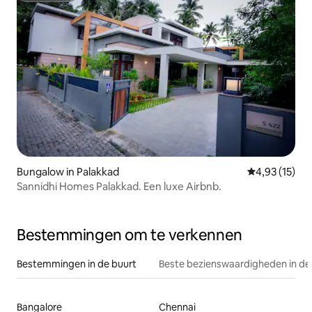
Bungalow in Palakkad
Gemiddelde be
4,93 (15)
Sannidhi Homes Palakkad. Een luxe Airbnb.
Bestemmingen om te verkennen
Bestemmingen in de buurt
Beste bezienswaardigheden in de
Bangalore
Chennai