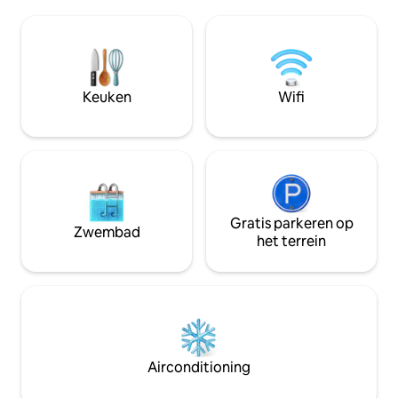
landschap, ontsp
bestellen via het menu en zelfgemaakt
met grote ramen o
eten wordt bezorgd - We hebben een
slaapkamers met e
conciërge om te helpen met thee, koffie
moderne voorzien
en noedels. - Swiggy Zomato krijgt ook
afroep biedt deze v
deur geleverd - Restaurants in de buurt
comfort en natuur
Keuken
Wifi
beschikbaar
vreugdevuur apart
Gratis parkeren op
Zwembad
het terrein
Airconditioning