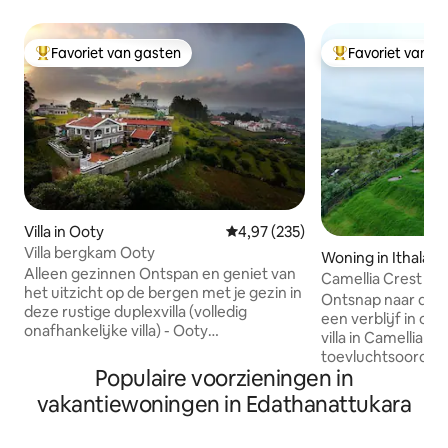
Favoriet van gasten
Favoriet van g
Topfavoriet van gasten
Topfavoriet van 
Villa in Ooty
Gemiddelde beoordeling van 4,97
4,97 (235)
Villa bergkam Ooty
Woning in Ithalar
Alleen gezinnen Ontspan en geniet van
Camellia Crest in W
het uitzicht op de bergen met je gezin in
Ontsnap naar de ru
deze rustige duplexvilla (volledig
een verblijf in o
onafhankelijke villa) - Ooty
villa in Camellia Cr
speelgoedtreinstation en belangrijke
toevluchtsoord me
toeristische plaatsen binnen een straal
Populaire voorzieningen in
een adembenemend
van 2 tot 4 km Keuken heeft
vallei, perfect vo
vakantiewoningen in Edathanattukara
voorzieningen om thee koffie noedels
die op zoek zijn na
brood en baby's voedsel te maken ETEN;
Geniet vanaf het 
Eten alle opties die we hebben - Je kunt