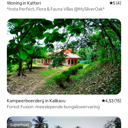
Woning in Katteri
Gemiddeld
5 (4)
*Insta Perfect, Flora & Fauna Villas @MySilverOak*
Kampeerboerderij in Kalikavu
Gemiddelde be
4,53 (15)
Forest Fusion: meeslepende bungalowervaring
Superhost
Superhost