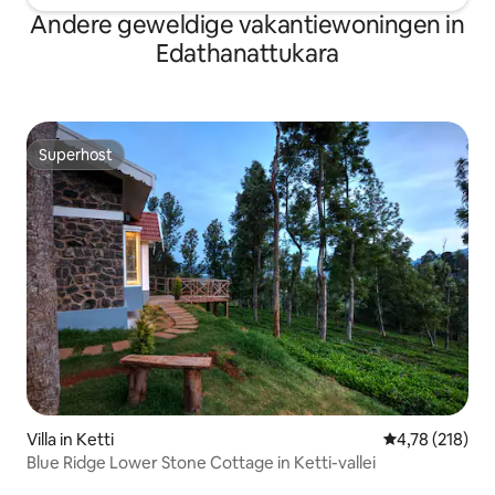
Andere geweldige vakantiewoningen in
Edathanattukara
Superhost
Superhost
Villa in Ketti
Gemiddelde beo
4,78 (218)
Blue Ridge Lower Stone Cottage in Ketti-vallei