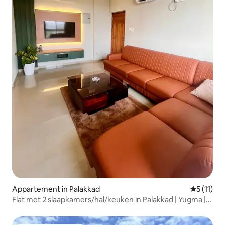
Appartement in Palakkad
Gemiddeld
5 (11)
Flat met 2 slaapkamers/hal/keuken in Palakkad | Yugma |
uitzicht op de rivier