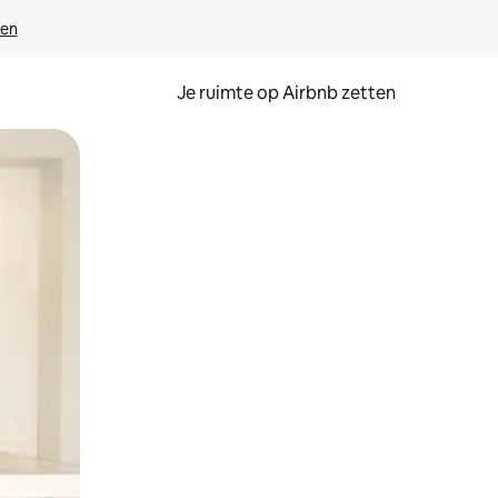
ven
Je ruimte op Airbnb zetten
ken of swipen.