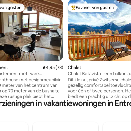
 van gasten
Favoriet van gasten
 van gasten
Topfavoriet van gasten
 van 4,94 uit 5, 101 recensies
ment
Gemiddelde beoordeling van 4,95 uit 5, 73 r
4,95 (73)
Chalet
artement met twee
Chalet Bellavista - een balkon 
rs en een prachtig uitzicht op
Zwitserse Alpen
penthouse met designmeubilair
Dit kleine, privé Zwitserse chale
n
00 meter van het centrum van
gezellig comfortabel toevluch
n op 70 meter van de bushalte
voor één of twee personen. He
eze rustige plek biedt het
biedt een prachtig uitzicht op 
rzieningen in vakantiewoningen in Entr
rbazingwekkende uitzicht over
Rhônevallei en de Zwitserse Al
en ligt op loopafstand van de
Wallis. Ideaal voor natuurliefhebbers of
 Rouge. Tot de voorzieningen
degenen die gewoon weg wille
 2 tweepersoonsslaapkamers
ontspannen en de Zwitserse be
nsize bedden, een stand-up
te ademen. Het chalet is een punt van
t 27inch 4k monitor, een
vertrek voor bergwandelingen 