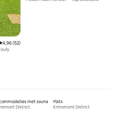
Gemiddelde beoordeling van 4,96 uit 5, 52 recensies
4,96 (52)
Fouly
commodaties met sauna
Flats
remont District
Entremont District