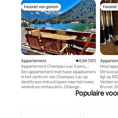
Favoriet van gasten
Favoriet
Favoriet van gasten
Favoriet
Appartement
Gemiddelde beoordeling
4,94 (101)
Apparte
Appartement Champex-Lac 4 pers,
Mooi app
uitzicht op het meer, centraal
slaapkame
Een appartement met twee slaapkamers
Dit luxe 
de berge
in het centrum van Champex-Lac op
ligt op 5
slechts een minuut lopen naar het meer,
Verbier e
winkels en restaurants. Onlangs
Brunet. D
Populaire voo
gerenoveerd naar een hoge standaard,
meest ve
biedt dit appartement een fantastisch
de Alpen 
uitzicht op Champex-Lac vanuit de
skilift Le
leefruimte en ook beide slaapkamers die
behoren:
ook op het zuiden liggen. Er is ook een
met quee
groot balkon van 16 m2 met tafel en
bureau me