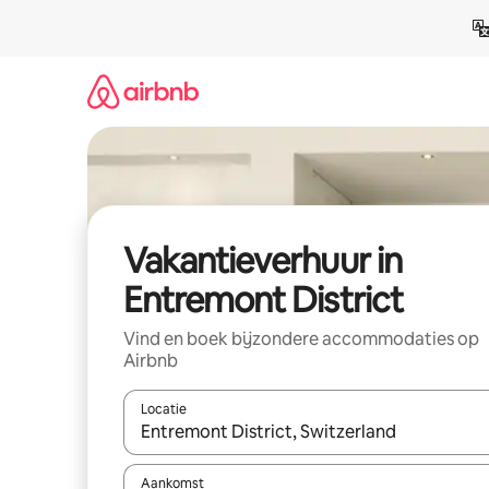
Ga
direct
naar
inhoud
Vakantieverhuur in
Entremont District
Vind en boek bijzondere accommodaties op
Airbnb
Locatie
Wanneer er suggesties beschikbaar zijn, maak je 
Aankomst