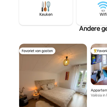
stoelen om van buitenaf te genieten van
volledig 
het prachtige uitzicht. Er is een
grote woo
houtkachel, internet en kabel-tv allemaal
voor extr
Keuken
Wifi
inbegrepen, evenals een ondergrondse
verwarmde
overdekte privéparkeerplaats.
overdekte
Andere ge
Favoriet van gasten
Favor
Favoriet van gasten
Topfavor
Apparte
Valésia i