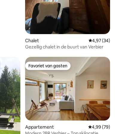
Chalet
Gemiddelde beoordelin
4,97 (34)
Gezellig chalet in de buurt van Verbier
Favoriet van gasten
Favoriet van gasten
ecensies
Appartement
Gemiddelde beoordelin
4,99 (79)
Modern 2BR Verbier – Top skilocatie