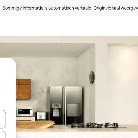
Sommige informatie is automatisch vertaald. 
Originele taal weerge
een keuze met je de pijltjestoetsen omhoog en omlaag, óf door te tik