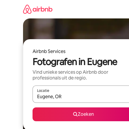
Ga
direct
naar
inhoud
Airbnb Services
Fotografen in Eugene
Vind unieke services op Airbnb door
professionals uit de regio.
Locatie
Wanneer er suggesties beschikbaar zijn, maak je 
Zoeken