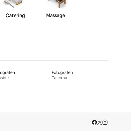
Catering
Massage
Visagie
Haa
tografen
Fotografen
aside
Tacoma