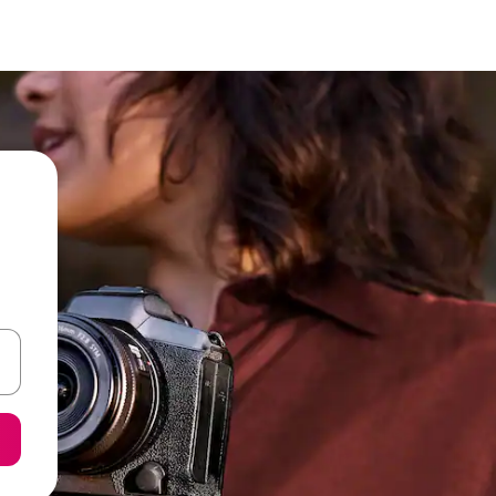
een keuze met je de pijltjestoetsen omhoog en omlaag, óf door te tik