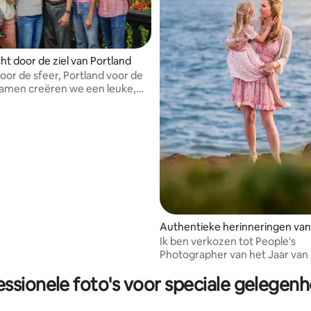
ht door de ziel van Portland
voor de sfeer, Portland voor de
Samen creëren we een leuke,
n ervaring, want geweldige
 zijn precies wat er gebeurt als
r je zin hebt
Authentieke herinneringen van
Ik ben verkozen tot People's
Photographer van het Jaar van 
2024 aan de centrale kust van 
essionele foto's voor speciale gelegen