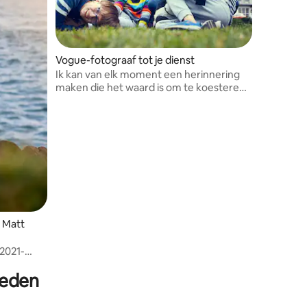
Vogue-fotograaf tot je dienst
Ik kan van elk moment een herinnering
maken die het waard is om te koesteren.
Ik heb elk type persoon gefotografeerd,
professioneel of niet, en ze zien er
geweldig uit. In de studio of op locatie,
met daglicht of flits, ik ben een meester
in alles.
 Matt
2021-
Oregon.
heden