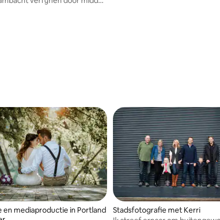
n ambacht verfijnen door middel
hops en maak tijdloze,
e foto's die je zult koesteren.
e en mediaproductie in Portland
Stadsfotografie met Kerri
er