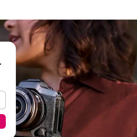
r
een keuze met je de pijltjestoetsen omhoog en omlaag, óf door te tik