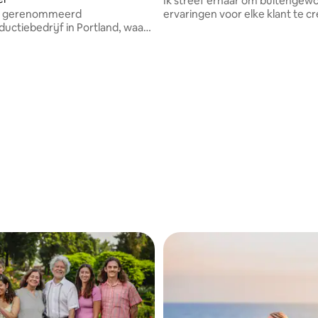
Ik streef ernaar om buitengew
en gerenommeerd
ervaringen voor elke klant te c
uctiebedrijf in Portland, waar
zodat elke persoon die voor d
 en video's maken.
stapt zich gewaardeerd en mooi