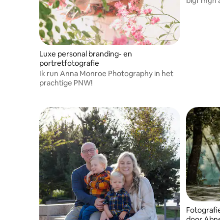
blijf mij
van works
authentiek
Luxe personal branding- en
portretfotografie
Ik run Anna Monroe Photography in het
prachtige PNW!
Fotografi
door Abn