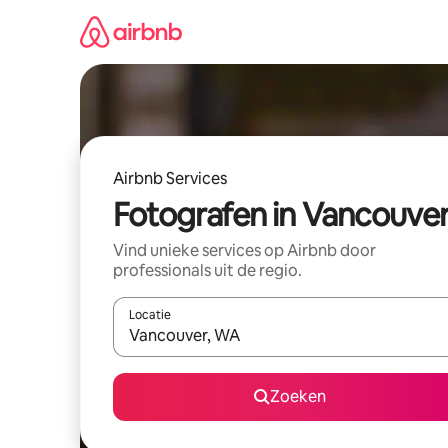
Ga
direct
naar
inhoud
Airbnb Services
Fotografen in Vancouve
Vind unieke services op Airbnb door
professionals uit de regio.
Locatie
Wanneer er suggesties beschikbaar zijn, maak je 
Zoeken