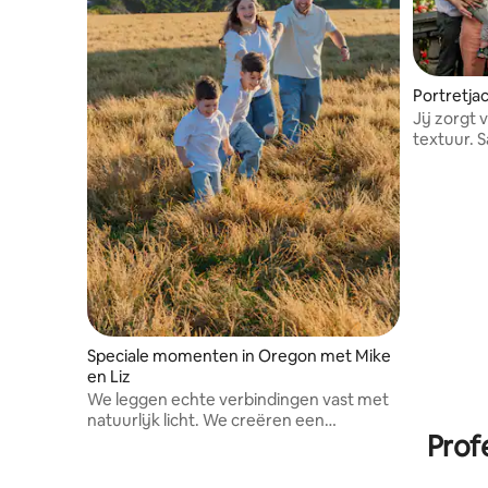
Portretjac
Jij zorgt 
textuur. 
ontspanne
portretten
je het naa
Speciale momenten in Oregon met Mike
en Liz
We leggen echte verbindingen vast met
natuurlijk licht. We creëren een
Prof
comfortabele en ontspannen omgeving
om authentieke portretten van stellen en
gezinnen te maken die pure emotie