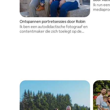
Ik run e
mediaprod
we foto's
Ontspannen portretsessies door Robin
Ik ben een autodidactische fotograaf en
contentmaker die zich toelegt op de
mijlpalen in het leven.