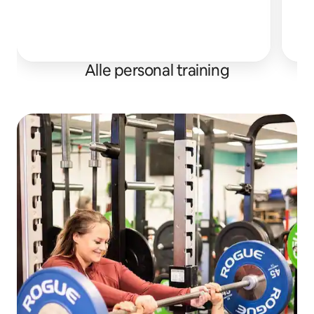
Ik
ve
Alle personal training