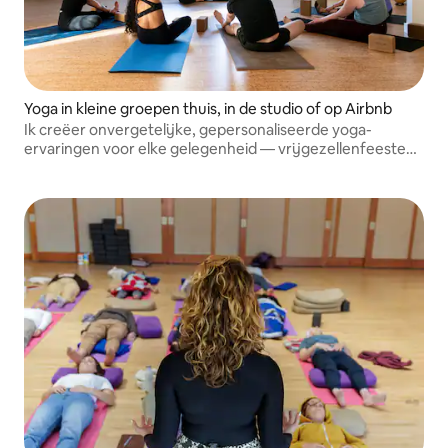
Yoga in kleine groepen thuis, in de studio of op Airbnb
Ik creëer onvergetelijke, gepersonaliseerde yoga-
ervaringen voor elke gelegenheid — vrijgezellenfeesten,
babyshowers, verjaardagsfeesten en retraites —
compleet met samengestelde afspeellijsten en
doordachte details