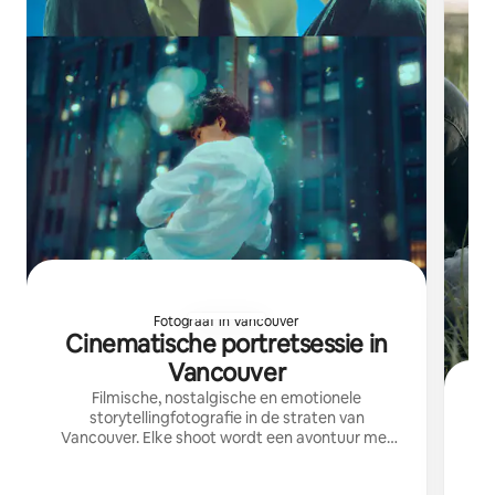
Fotograaf in Vancouver
Cinematische portretsessie in
Vancouver
Filmische, nostalgische en emotionele
storytellingfotografie in de straten van
Vancouver. Elke shoot wordt een avontuur met
F
foto's als ansichtkaarten ervan.