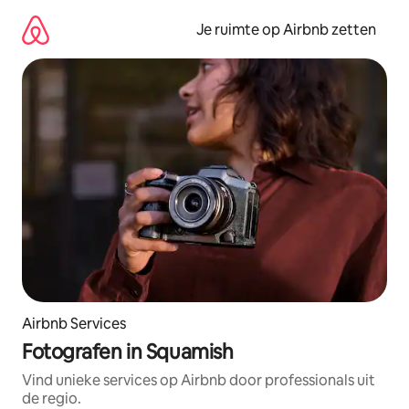
Ga
direct
Je ruimte op Airbnb zetten
naar
inhoud
Airbnb Services
Fotografen in Squamish
Vind unieke services op Airbnb door professionals uit
de regio.