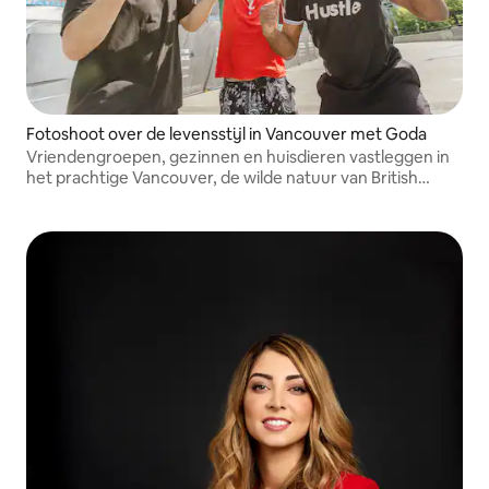
Fotoshoot over de levensstijl in Vancouver met Goda
Vriendengroepen, gezinnen en huisdieren vastleggen in
het prachtige Vancouver, de wilde natuur van British
Columbia en de omliggende gebieden: echte momenten,
een ontspannen sfeer en foto's waar je dol op zult zijn!