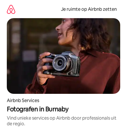
Ga
direct
Je ruimte op Airbnb zetten
naar
inhoud
Airbnb Services
Fotografen in Burnaby
Vind unieke services op Airbnb door professionals uit
de regio.