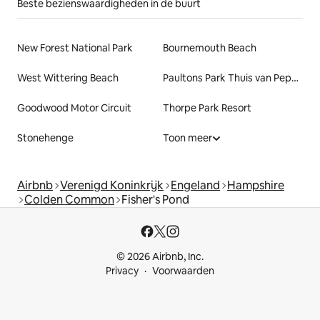
Beste bezienswaardigheden in de buurt
New Forest National Park
Bournemouth Beach
West Wittering Beach
Paultons Park Thuis van Peppa Pig World
Goodwood Motor Circuit
Thorpe Park Resort
Stonehenge
Toon meer
Airbnb
Verenigd Koninkrijk
Engeland
Hampshire
Colden Common
Fisher's Pond
© 2026 Airbnb, Inc.
Privacy
Voorwaarden