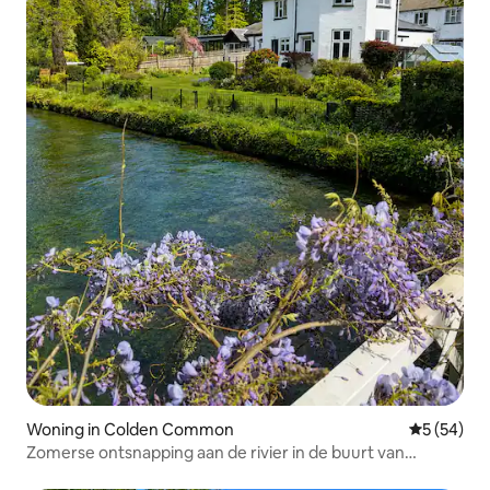
Woning in Colden Common
Gemiddelde
5 (54)
Zomerse ontsnapping aan de rivier in de buurt van
Winchester