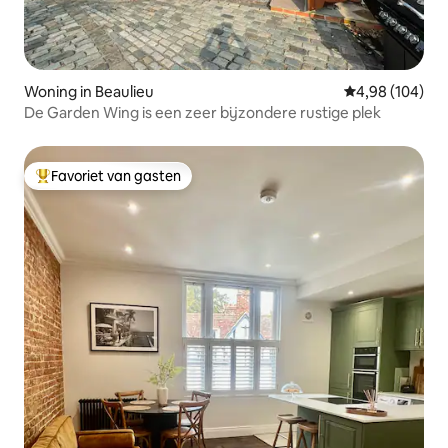
Woning in Beaulieu
Gemiddelde beo
4,98 (104)
De Garden Wing is een zeer bijzondere rustige plek
Favoriet van gasten
Topfavoriet van gasten