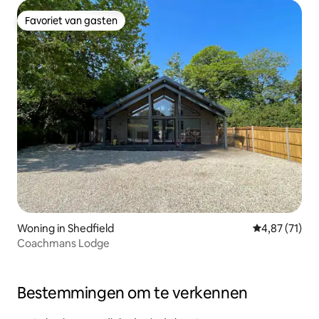
Favoriet van gasten
Favoriet van gasten
Woning in Shedfield
Gemiddelde be
4,87 (71)
Coachmans Lodge
Bestemmingen om te verkennen