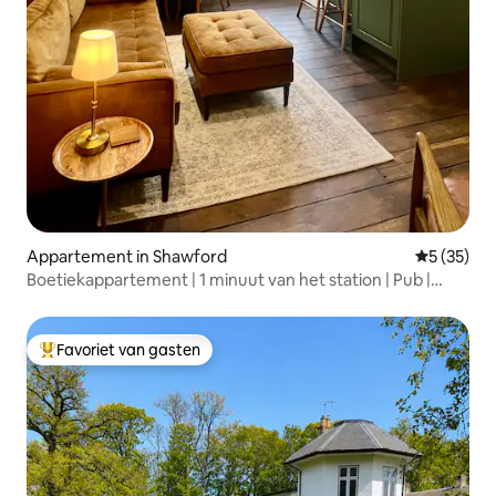
Appartement in Shawford
Gemiddelde
5 (35)
Boetiekappartement | 1 minuut van het station | Pub |
Rivierwandelingen
Favoriet van gasten
Topfavoriet van gasten