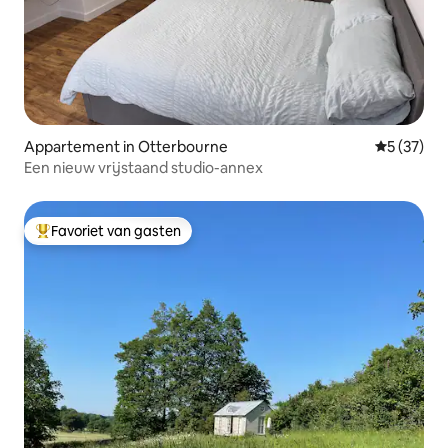
Appartement in Otterbourne
Gemiddelde
5 (37)
Een nieuw vrijstaand studio-annex
Favoriet van gasten
Topfavoriet van gasten