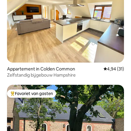
Appartement in Colden Common
Gemiddelde be
4,94 (31)
Zelfstandig bijgebouw Hampshire
Favoriet van gasten
Topfavoriet van gasten