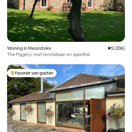
Woning in Meonstoke
Gemiddelde 
5 (206)
The Piggery: met tennisbaan en speelhal
Favoriet van gasten
Topfavoriet van gasten