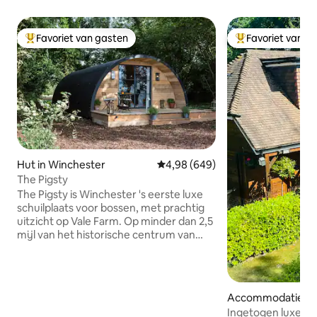
Favoriet van gasten
Favoriet van g
Topfavoriet van gasten
Topfavoriet van 
Hut in Winchester
Gemiddelde beoordeling van 4,98
4,98 (649)
The Pigsty
The Pigsty is Winchester 's eerste luxe
schuilplaats voor bossen, met prachtig
uitzicht op Vale Farm. Op minder dan 2,5
mijl van het historische centrum van
Winchester is dit rustige toevluchtsoord
perfect voor diegenen die de stad willen
bezoeken of willen ontsnappen aan wat
rust. Het koepelvormige ontwerp van de
Accommodatie in
Pigsty met houten interieur heeft een
Ingetogen luxe in
bad op rol, een gezellige open