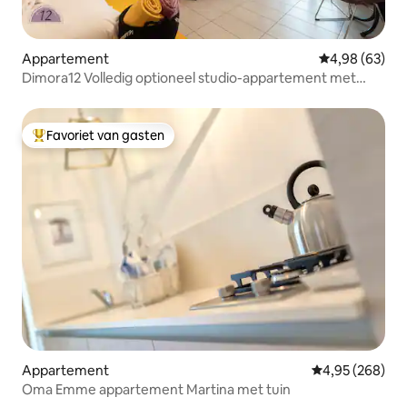
Appartement
Gemiddelde be
4,98 (63)
Dimora12 Volledig optioneel studio-appartement met
parkeerplaats
Favoriet van gasten
Topfavoriet van gasten
Appartement
Gemiddelde beo
4,95 (268)
Oma Emme appartement Martina met tuin