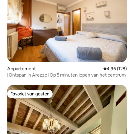
Appartement
Gemiddelde beo
4,96 (128)
[Ontspan in Arezzo] Op 5 minuten lopen van het centrum
Favoriet van gasten
Favoriet van gasten