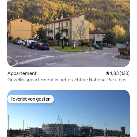
Appartement
Gemiddelde beo
4,83 (130)
Gezellig appartement in het prachtige National Park-bos
Favoriet van gasten
Favoriet van gasten