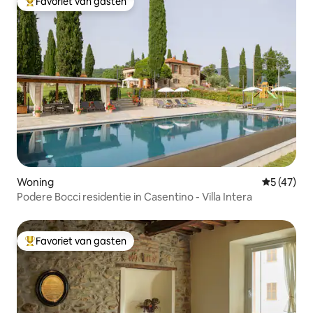
Favoriet van gasten
Topfavoriet van gasten
Woning
Gemiddelde
5 (47)
Podere Bocci residentie in Casentino - Villa Intera
Favoriet van gasten
Topfavoriet van gasten