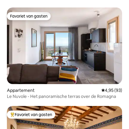
Favoriet van gasten
Favoriet van gasten
Appartement
Gemiddelde be
4,95 (93)
Le Nuvole - Het panoramische terras over de Romagna
Favoriet van gasten
Topfavoriet van gasten