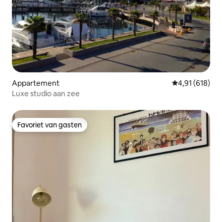
Appartement
Gemiddelde beo
4,91 (618)
Luxe studio aan zee
Favoriet van gasten
Favoriet van gasten