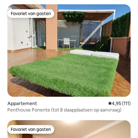
Favoriet van gasten
Favoriet van gasten
Appartement
Gemiddelde be
4,95 (111)
Penthouse Ponente (tot 8 slaapplaatsen op aanvraag)
Favoriet van gasten
Favoriet van gasten