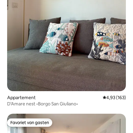
Appartement
Gemiddelde beo
4,93 (163)
D’Amare nest •Borgo San Giuliano•
Favoriet van gasten
Favoriet van gasten