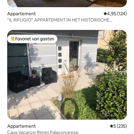
Appartement
Gemiddelde beo
4,95 (124)
"IL RIFUGIO" APPARTEMENT IN HET HISTORISCHE
CENTRUM
Favoriet van gasten
Topfavoriet van gasten
Appartement
Gemiddelde 
5 (235)
Casa Vacanze Rimini Palacongressi