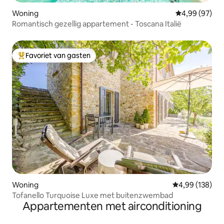
Woning
Gemiddelde be
4,99 (97)
Romantisch gezellig appartement - Toscana Italië
Favoriet van gasten
Topfavoriet van gasten
Woning
Gemiddelde beo
4,99 (138)
Tofanello Turquoise Luxe met buitenzwembad
Appartementen met airconditioning