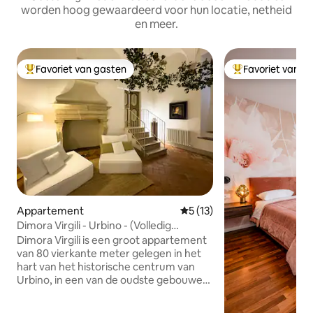
worden hoog gewaardeerd voor hun locatie, netheid
en meer.
Favoriet van gasten
Favoriet van g
Topfavoriet van gasten
Topfavoriet van 
Appartement
Gemiddelde beoordeling van 
5 (13)
Dimora Virgili - Urbino - (Volledig
historisch centrum)
Dimora Virgili is een groot appartement
van 80 vierkante meter gelegen in het
hart van het historische centrum van
Urbino, in een van de oudste gebouwen
van de stad. De ruimtes zijn royaal en
van alle gemakken voorzien, ontworpen