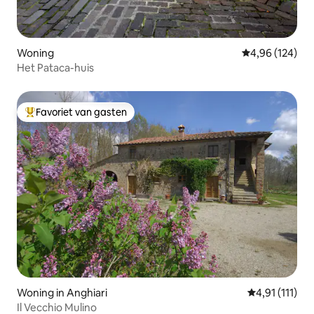
Woning
Gemiddelde beo
4,96 (124)
Het Pataca-huis
Favoriet van gasten
Topfavoriet van gasten
Woning in Anghiari
Gemiddelde be
4,91 (111)
Il Vecchio Mulino