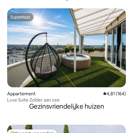
Superhost
Superhost
Appartement
Gemiddelde beo
4,81 (164)
Luxe Suite Zolder aan zee
Gezinsvriendelijke huizen