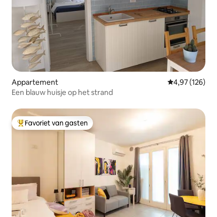
Appartement
Gemiddelde beo
4,97 (126)
Een blauw huisje op het strand
Favoriet van gasten
Topfavoriet van gasten