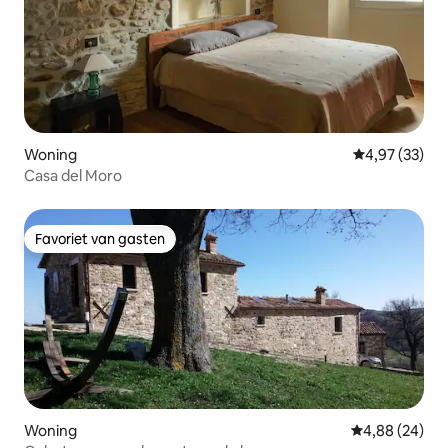
Woning
Gemiddelde be
4,97 (33)
Casa del Moro
Favoriet van gasten
Favoriet van gasten
Woning
Gemiddelde be
4,88 (24)