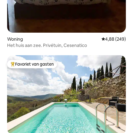
Woning
Gemiddelde beo
4,88 (249)
Het huis aan zee. Privétuin, Cesenatico
Favoriet van gasten
Topfavoriet van gasten