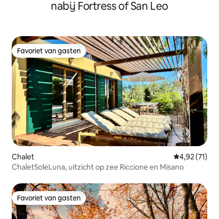
nabij Fortress of San Leo
Favoriet van gasten
Favoriet van gasten
Chalet
Gemiddelde be
4,92 (71)
ChaletSoleLuna, uitzicht op zee Riccione en Misano
Favoriet van gasten
Favoriet van gasten