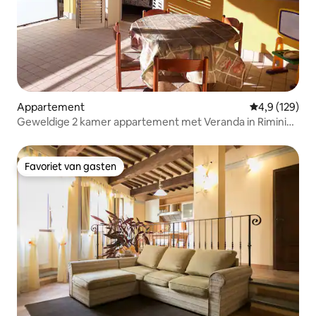
Appartement
Gemiddelde be
4,9 (129)
Geweldige 2 kamer appartement met Veranda in Rimini
Mare
Favoriet van gasten
Favoriet van gasten