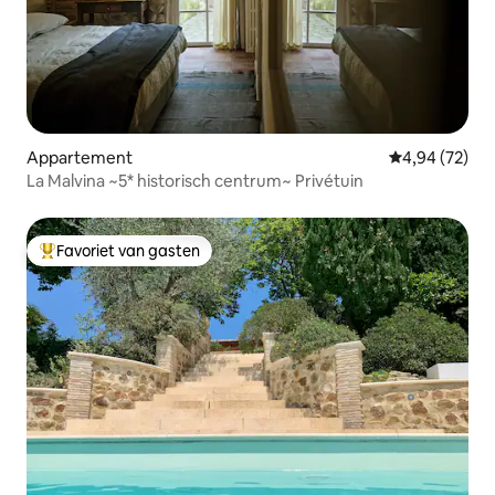
Appartement
Gemiddelde be
4,94 (72)
La Malvina ~5* historisch centrum~ Privétuin
Favoriet van gasten
Topfavoriet van gasten