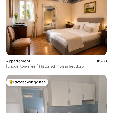
Appartement
Gemiddeld
5 (7)
[Bridgerton-sfeer] Historisch huis in het dorp
Favoriet van gasten
Topfavoriet van gasten