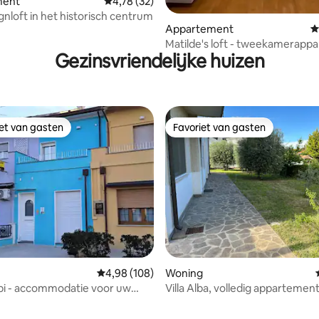
ment
Gemiddelde beoordeling van 4,78 uit 5, 32 r
4,78 (32)
gnloft in het historisch centrum
g van 4,9 uit 5, 129 recensies
Appartement
G
Matilde's loft - tweekamerapp
Gezinsvriendelijke huizen
op een steenworp afstand van
iet van gasten
Favoriet van gasten
iet van gasten
Favoriet van gasten
Gemiddelde beoordeling van 4,98 uit 5, 108 r
4,98 (108)
Woning
bi - accommodatie voor uw
Villa Alba, volledig appartemen
n