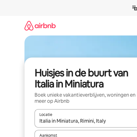
Ga
direct
naar
inhoud
Huisjes in de buurt van
Italia in Miniatura
Boek unieke vakantieverblijven, woningen en
meer op Airbnb
Locatie
Wanneer er suggesties beschikbaar zijn, maak je 
Aankomst