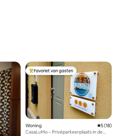
Favoriet van gasten
Topfavoriet van gasten
Woning
Gemiddelde beoorde
5 (18)
CasaLuMo – Privéparkeerplaats in de