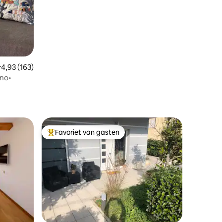
emiddelde beoordeling van 4,93 uit 5, 163 recensies
4,93 (163)
ano•
Favoriet van gasten
Topfavoriet van gasten