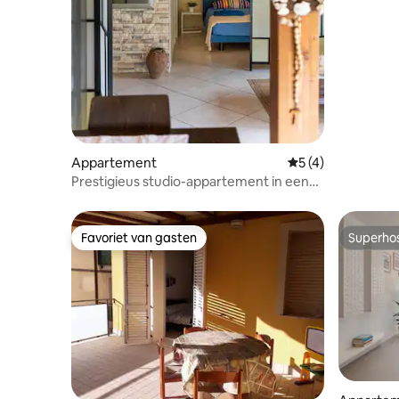
met zwe
Appartement
Gemiddelde beoord
5 (4)
Prestigieus studio-appartement in een
relais met zwembad
Favoriet van gasten
Superho
Favoriet van gasten
Superho