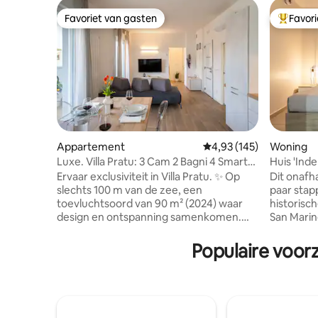
Favoriet van gasten
Favor
Favoriet van gasten
Topfavor
Appartement
Gemiddelde beoordeling 
4,93 (145)
Woning
Luxe. Villa Pratu: 3 Cam 2 Bagni 4 Smart
Huis 'Inde
TV + AC
historisc
Ervaar exclusiviteit in Villa Pratu. ✨ Op
Dit onafh
slechts 100 m van de zee, een
paar sta
toevluchtsoord van 90 m² (2024) waar
historisc
design en ontspanning samenkomen.
San Marino
Het hart van het huis is de woonkamer:
diegenen 
ontspan op een extra grote bank voor de
ontspanni
Populaire voorz
55 inch 4K Smart TV🎬, ideaal na de zee.
adembene
Met drie slaapkamers, twee badkamers
omliggend
en een balkon op een rustige laan heb je
en met aa
ruimte en privacy. Elke kamer is een
voor gezi
tech-oase met airconditioning ❄️ en een
groepen d