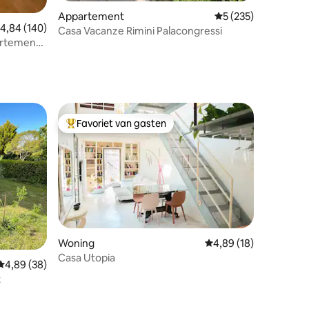
ecensies
Appartement
Gemiddelde beoordel
5 (235)
emiddelde beoordeling van 4,84 uit 5, 140 recensies
4,84 (140)
Casa Vacanze Rimini Palacongressi
artement
 de zee
Favoriet van gasten
Topfavoriet van gasten
Woning
Gemiddelde beoordelin
4,89 (18)
Casa Utopia
ecensies
Gemiddelde beoordeling van 4,89 uit 5, 38 recensies
4,89 (38)
t