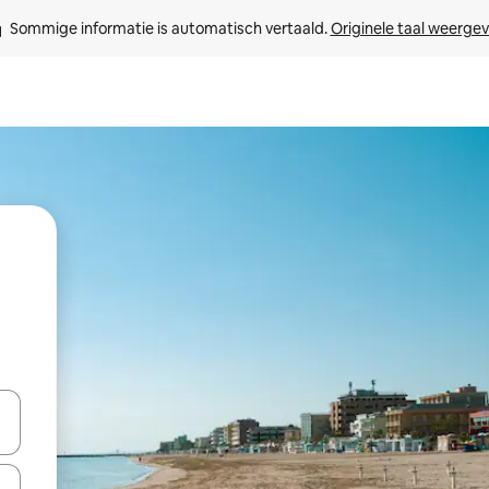
Sommige informatie is automatisch vertaald. 
Originele taal weerge
een keuze met je de pijltjestoetsen omhoog en omlaag, óf door te tik