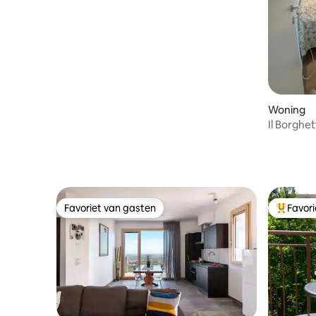
Woning
Il Borghetto aa
uitsteken
Favoriet van gasten
Favor
Favoriet van gasten
Topfavor