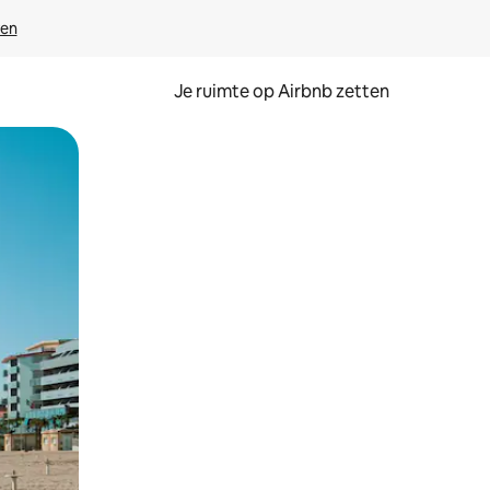
ven
Je ruimte op Airbnb zetten
ken of swipen.