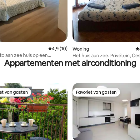
Gemiddelde beoordeling van 4,9 uit 5, 10 r
4,9 (10)
Woning
G
n zee huis op een
Het huis aan zee. Privétuin, Ce
Appartementen met airconditioning
de locatie
iet van gasten
Favoriet van gasten
iet van gasten
Favoriet van gasten