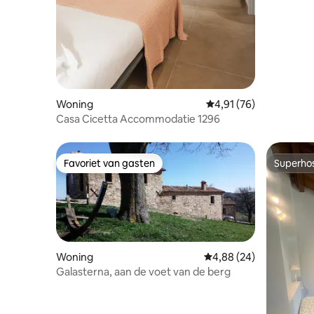
Woning
Gemiddelde beoordelin
4,91 (76)
Casa Cicetta Accommodatie 1296
Favoriet van gasten
Superho
Favoriet van gasten
Superho
Woning
Gemiddelde beoordeling
4,88 (24)
Galasterna, aan de voet van de berg