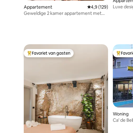
Apparte
Luxe desi
Appartement
Gemiddelde beoordelin
4,9 (129)
Geweldige 2 kamer appartement met
Veranda in Rimini Mare
Favoriet van gasten
Favor
Topfavoriet van gasten
Topfavor
Woning
Ca' de Be
verblijve