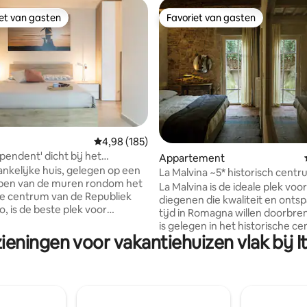
iet van gasten
Favoriet van gasten
iet van gasten
Favoriet van gasten
van 4,93 uit 5, 145 recensies
Gemiddelde beoordeling van 4,98 uit 5, 185 r
4,98 (185)
pendent' dicht bij het
Appartement
he centrum
ankelijke huis, gelegen op een
La Malvina ~5* historisch cent
ppen van de muren rondom het
Privétuin
La Malvina is de ideale plek voor
he centrum van de Republiek
diegenen die kwaliteit en onts
, is de beste plek voor
tijd in Romagna willen doorbre
die op zoek zijn naar
is gelegen in het historische c
ng, privacy en een
ieningen voor vakantiehuizen vlak bij Ita
Santarcangelo in de Contrada d
mend uitzicht op de
in een oud gebouw dat onlangs 
e bergen. Het huis, modern
gerestaureerd met smaak en stij
ndacht voor detail, is perfect
de perfecte accommodatie om
nnen, koppels of kleine
schoonheid en voorzieningen v
ie een onvergetelijke ervaring
land te ontdekken en in elk sei