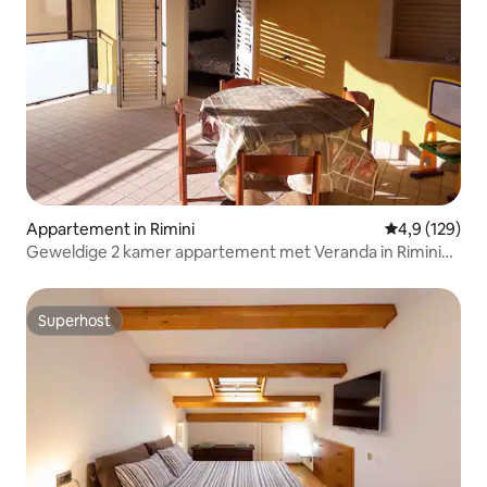
Appartement in Rimini
Gemiddelde be
4,9 (129)
Geweldige 2 kamer appartement met Veranda in Rimini
Mare
Superhost
Superhost