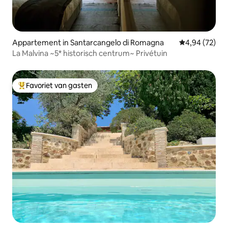
Appartement in Santarcangelo di Romagna
Gemiddelde be
4,94 (72)
La Malvina ~5* historisch centrum~ Privétuin
Favoriet van gasten
Topfavoriet van gasten