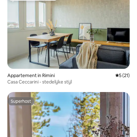
Appartement in Rimini
Gemiddelde
5 (21)
Casa Ceccarini - stedelijke stijl
Superhost
Superhost