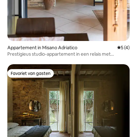
Appartement in Misano Adriatico
Gemiddeld
5 (4)
Prestigieus studio-appartement in een relais met
zwembad
Favoriet van gasten
Favoriet van gasten