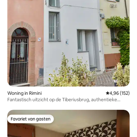
Woning in Rimini
Gemiddelde beo
4,96 (152)
Fantastisch uitzicht op de Tiberiusbrug, authentieke
omgeving
Favoriet van gasten
Favoriet van gasten