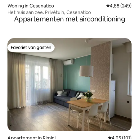
Woning in Cesenatico
Gemiddelde beo
4,88 (249)
Het huis aan zee. Privétuin, Cesenatico
Appartementen met airconditioning
Favoriet van gasten
Favoriet van gasten
Appartement in Rimini
Gemiddelde beo
4,95 (101)