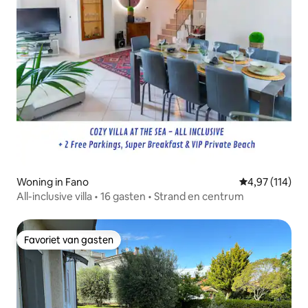
Woning in Fano
Gemiddelde beo
4,97 (114)
All-inclusive villa • 16 gasten • Strand en centrum
Favoriet van gasten
Favoriet van gasten