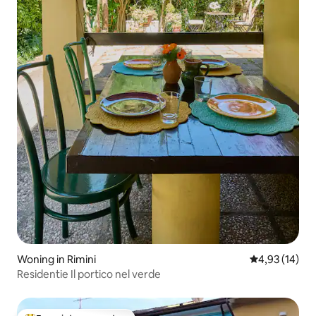
Woning in Rimini
Gemiddelde be
4,93 (14)
Residentie Il portico nel verde