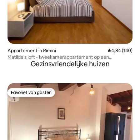
Appartement in Rimini
Gemiddelde beo
4,84 (140)
Matilde's loft - tweekamerappartement op een
Gezinsvriendelijke huizen
steenworp afstand van de zee
Favoriet van gasten
Favoriet van gasten