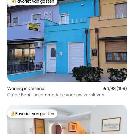
Favoriet van gasten
Topfavoriet van gasten
Woning in Cesena
Gemiddelde beo
4,98 (108)
Ca' de Bebi - accommodatie voor uw verblijven
Favoriet van gasten
Topfavoriet van gasten