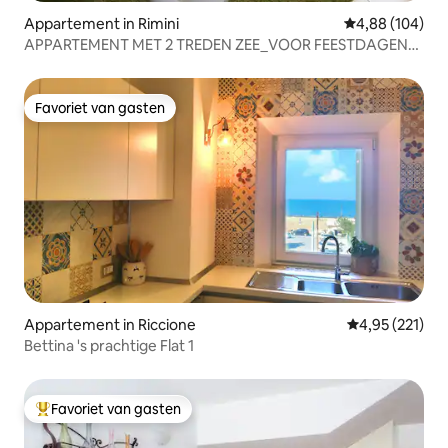
Appartement in Rimini
Gemiddelde beo
4,88 (104)
APPARTEMENT MET 2 TREDEN ZEE_VOOR FEESTDAGEN
EN BEURZEN
Favoriet van gasten
Favoriet van gasten
Appartement in Riccione
Gemiddelde beo
4,95 (221)
Bettina 's prachtige Flat 1
Favoriet van gasten
Topfavoriet van gasten