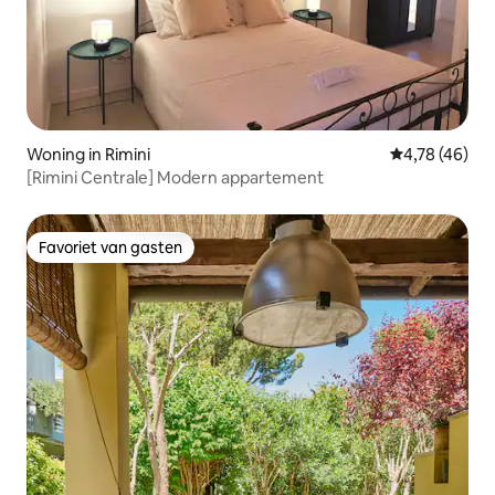
Woning in Rimini
Gemiddelde be
4,78 (46)
[Rimini Centrale] Modern appartement
Favoriet van gasten
Favoriet van gasten