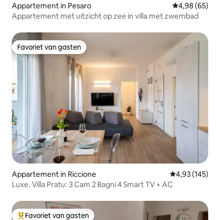
Appartement in Pesaro
Gemiddelde be
4,98 (65)
Appartement met uitzicht op zee in villa met zwembad
Favoriet van gasten
Favoriet van gasten
Appartement in Riccione
Gemiddelde beo
4,93 (145)
Luxe. Villa Pratu: 3 Cam 2 Bagni 4 Smart TV + AC
Favoriet van gasten
Topfavoriet van gasten