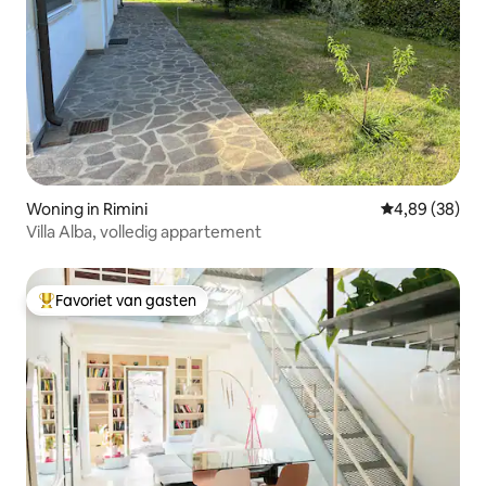
Woning in Rimini
Gemiddelde be
4,89 (38)
Villa Alba, volledig appartement
Favoriet van gasten
Topfavoriet van gasten