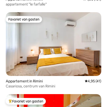
appartement "le farfalle"
Favoriet van gasten
Favoriet van gasten
Appartement in Rimini
Gemiddelde be
4,95 (41)
Casariosa, centrum van Rimini
Favoriet van gasten
Topfavoriet van gasten