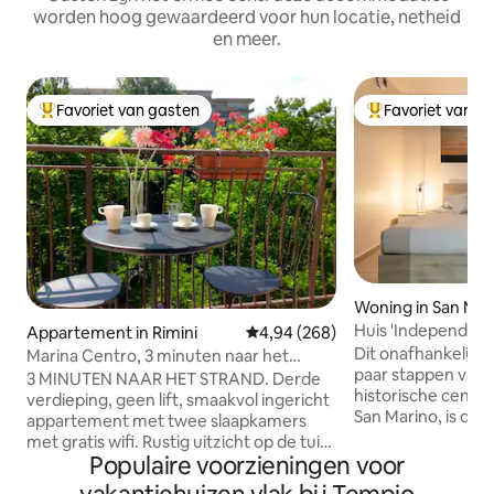
worden hoog gewaardeerd voor hun locatie, netheid
en meer.
Favoriet van gasten
Favoriet van g
Topfavoriet van gasten
Topfavoriet van 
Woning in San Mar
Huis 'Independent'
Appartement in Rimini
Gemiddelde beoordeling van 4,94
4,94 (268)
historische centr
Dit onafhankelijke
Marina Centro, 3 minuten naar het
paar stappen van
strand.
3 MINUTEN NAAR HET STRAND. Derde
historische centr
verdieping, geen lift, smaakvol ingericht
San Marino, is de 
appartement met twee slaapkamers
diegenen die op zo
met gratis wifi. Rustig uitzicht op de tuin
ontspanning, priv
Populaire voorzieningen voor
op de bovenste verdieping is ideaal voor
adembenemend uit
gezinnen met kinderen, koppels,