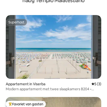
nabij Tempio Malatestiano
Superhost
Superhost
Appartement in Viserba
Gemiddeld
5 (3)
Modern appartement met twee slaapkamers B204 •
Adembenemend uitzicht op zee
Favoriet van gasten
Topfavoriet van gasten