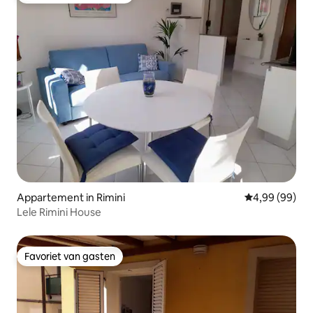
Appartement in Rimini
Gemiddelde be
4,99 (99)
Lele Rimini House
Favoriet van gasten
Favoriet van gasten