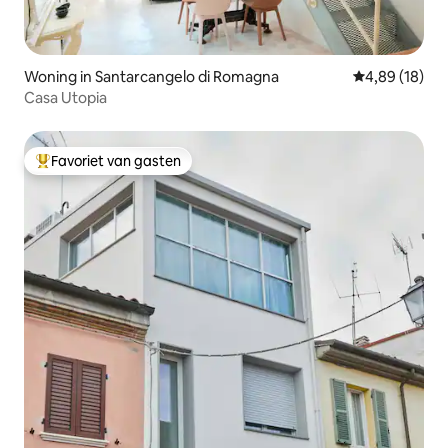
Woning in Santarcangelo di Romagna
Gemiddelde be
4,89 (18)
Casa Utopia
Favoriet van gasten
Topfavoriet van gasten