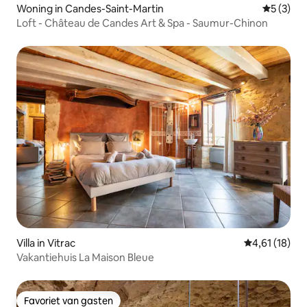
Woning in Candes-Saint-Martin
Gemiddeld
5 (3)
Loft - Château de Candes Art & Spa - Saumur-Chinon
Villa in Vitrac
Gemiddelde be
4,61 (18)
Vakantiehuis La Maison Bleue
Favoriet van gasten
Favoriet van gasten