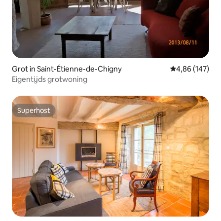
Grot in Saint-Étienne-de-Chigny
Gemiddelde beo
4,86 (147)
Eigentijds grotwoning
Superhost
Superhost