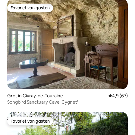
Favoriet van gasten
Favoriet van gasten
Grot in Civray-de-Touraine
Gemiddelde b
4,9 (67)
Songbird Sanctuary Cave 'Cygnet'
Favoriet van gasten
Favoriet van gasten