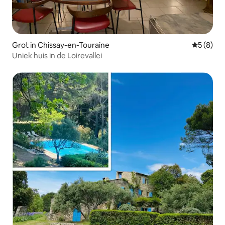
Grot in Chissay-en-Touraine
Gemiddeld
5 (8)
Uniek huis in de Loirevallei