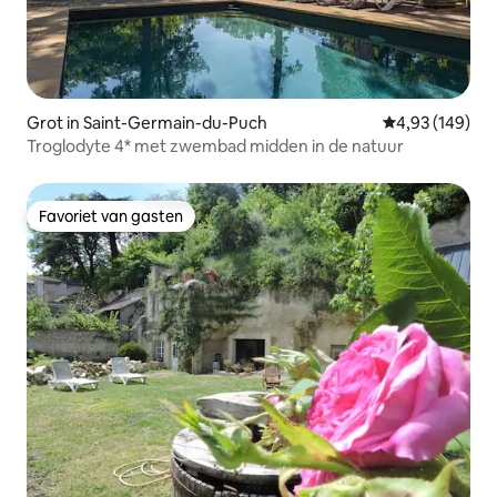
Grot in Saint-Germain-du-Puch
Gemiddelde beo
4,93 (149)
Troglodyte 4* met zwembad midden in de natuur
Favoriet van gasten
Favoriet van gasten