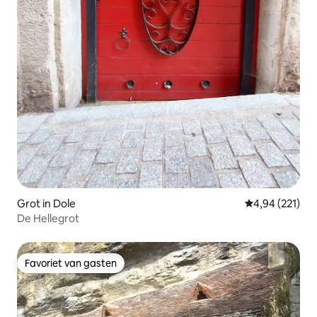
Grot in Dole
Gemiddelde beo
4,94 (221)
De Hellegrot
Favoriet van gasten
Favoriet van gasten