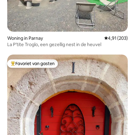
Woning in Parnay
Gemiddelde beo
4,91 (203)
La P'tite Troglo, een gezellig nest in de heuvel
Favoriet van gasten
Topfavoriet van gasten