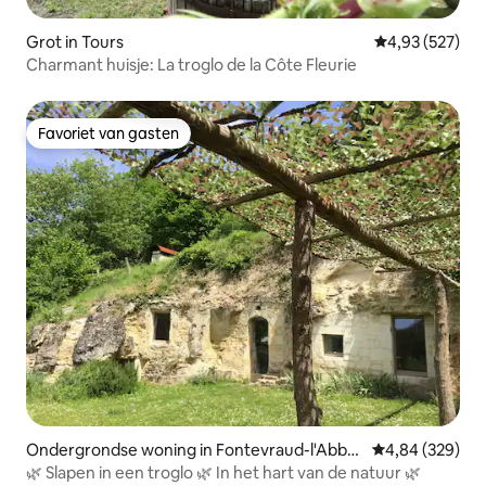
Grot in Tours
Gemiddelde beo
4,93 (527)
Charmant huisje: La troglo de la Côte Fleurie
Favoriet van gasten
Favoriet van gasten
Ondergrondse woning in Fontevraud-l'Abba
Gemiddelde beo
4,84 (329)
ye
🌿 Slapen in een troglo 🌿 In het hart van de natuur 🌿