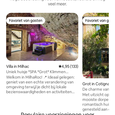
veel meer.
Favoriet van gasten
Favoriet van gas
Favoriet van gasten
Favoriet van gas
Villa in Milhac
Gemiddelde beoordeling van 4,95
4,95 (133)
Uniek huisje *SPA *Grot* Klimmen
*Houtkachel
Welkom in MilhaRoc! 📍 Ideaal gelegen:
geniet van een echte verandering van
Grot in Cotignac
omgeving terwijl je dicht bij lokale
De charme van de 
bezienswaardigheden en activiteiten
Met uitzicht op Co
verblijft. 💎 Wat deze plek echt uniek
mooiste dorpen va
maakt: een privégrot en een
romantisch huis u
hoogwaardige spa voor een
genesteld aan de 
onvergetelijke ervaring. 🏡 Comfortabel
Populaire voorzieningen voor
tufsteenklif bloei