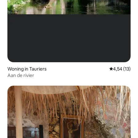
Woning in Tauriers
Gemiddelde be
4,54 (13)
Aan de rivier