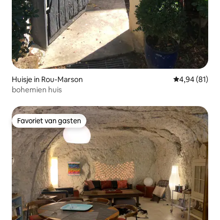
Huisje in Rou-Marson
Gemiddelde be
4,94 (81)
bohemien huis
Favoriet van gasten
Favoriet van gasten