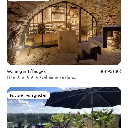
Woning in Tiffauges
Gemiddelde be
4,93 (80)
Gîte ★★★★★ Geheime kelders...
Favoriet van gasten
Favoriet van gasten