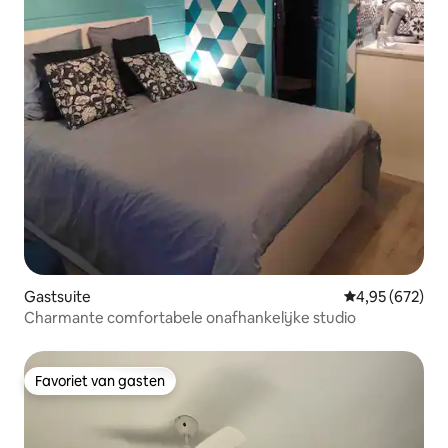
Gastsuite
Gemiddelde beo
4,95 (672)
Charmante comfortabele onafhankelijke studio
Favoriet van gasten
Favoriet van gasten