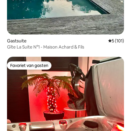
Gastsuite
Gemiddelde 
5 (101)
Gîte La Suite N°1 - Maison Achard & Fils
Favoriet van gasten
Favoriet van gasten