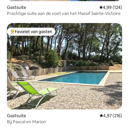
Gastsuite
Gemiddelde beo
4,99 (124)
Prachtige suite aan de voet van het Massif Sainte-Victoire
Favoriet van gasten
Topfavoriet van gasten
Gastsuite
Gemiddelde beo
4,97 (216)
Bij Pascal en Marion