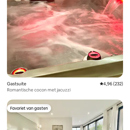
Gastsuite
Gemiddelde beo
4,96 (232)
Romantische cocon met jacuzzi
Favoriet van gasten
Favoriet van gasten