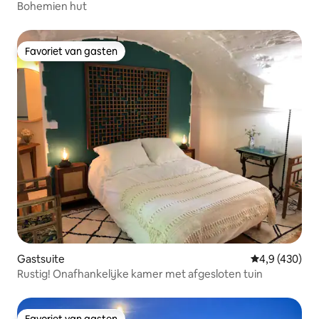
Bohemien hut
Favoriet van gasten
Favoriet van gasten
Gastsuite
Gemiddelde be
4,9 (430)
Rustig! Onafhankelijke kamer met afgesloten tuin
Favoriet van gasten