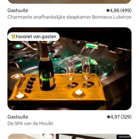
Gastsuite
Gemiddelde beo
4,86 (499)
Charmante onafhankelijke slaapkamer Bonnieux Luberon
Favoriet van gasten
Topfavoriet van gasten
Gastsuite
Gemiddelde beo
4,97 (329)
De SPA van de Moulin