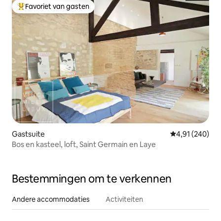
Favoriet van gasten
Topfavoriet van gasten
Gastsuite
Gemiddelde beo
4,91 (240)
Bos en kasteel, loft, Saint Germain en Laye
Bestemmingen om te verkennen
Andere accommodaties
Activiteiten