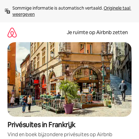
Ga
Sommige informatie is automatisch vertaald. 
Originele taal 
direct
weergeven
naar
inhoud
Je ruimte op Airbnb zetten
Privésuites in Frankrijk
Vind en boek bijzondere privésuites op Airbnb