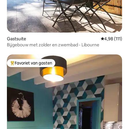
Gastsuite
Gemiddelde beo
4,98 (111)
Bijgebouw met zolder en zwembad - Libourne
Favoriet van gasten
Topfavoriet van gasten