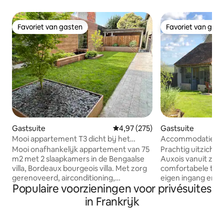
Favoriet van gasten
Favoriet van gas
Favoriet van gasten
Favoriet van gas
Gastsuite
Gemiddelde beoordeling van 4,97
4,97 (275)
Gastsuite
Mooi appartement T3 dicht bij het
Accommodatie met 
centrum, garage, tuin, airconditioning
ontbijtmand
Mooi onafhankelijk appartement van 75
Prachtig uitzicht 
m2 met 2 slaapkamers in de Bengaalse
Auxois vanuit zowel
villa, Bordeaux bourgeois villa. Met zorg
comfortabele tw
gerenoveerd, airconditioning,
eigen ingang en e
Populaire voorzieningen voor privésuites
comfortabele voorzieningen (tv en
slaperig gehucht
Netflix), tuin en buitenterraslounge.
tuinkeuken kan het
in Frankrijk
Ideaal gelegen op 10 minuten van het
worden genoten 
treinstation St-Jean met de bus, op 2
kookfaciliteiten, ee