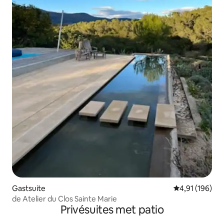
Gastsuite
Gemiddelde beo
4,91 (196)
de Atelier du Clos Sainte Marie
Privésuites met patio