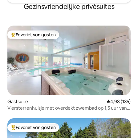
Gezinsvriendelijke privésuites
Favoriet van gasten
Topfavoriet van gasten
Gastsuite
Gemiddelde beo
4,98 (135)
Viersterrenhuisje met overdekt zwembad op 1,5 uur van
Parijs
Favoriet van gasten
Topfavoriet van gasten