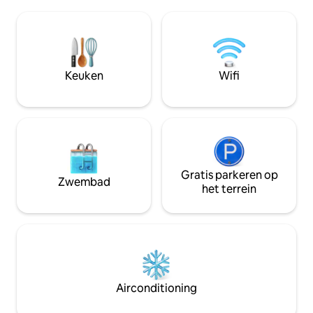
minuten lopen van tram B (halte St
is een ruimte voor
Genès) en brengt je in 10 minuten naar
een kleine kruiden
het centrum van Bordeaux.
te genieten van he
Gemakkelijke toegang tot wegen om uit
uitzicht; off-road
Bordeaux te komen en het gebied met
eigenaren, Bill e
de auto te verkennen. Grote eigen
naast de deur - zee
Keuken
Wifi
beveiligde overdekte garage van 40 m2
bij de hand om te 
inbegrepen
Gratis parkeren op
Zwembad
het terrein
Airconditioning