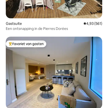
Gastsuite
Gemiddelde beo
4,93 (561)
Een ontsnapping in de Pierres Dorées
Favoriet van gasten
Topfavoriet van gasten