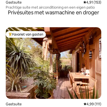
Gastsuite
Gemiddelde beo
4,91 (153)
Prachtige suite met airconditioning en een eigen patio
Privésuites met wasmachine en droger
Favoriet van gasten
Topfavoriet van gasten
Gastsuite
Gemiddelde beo
4,99 (111)