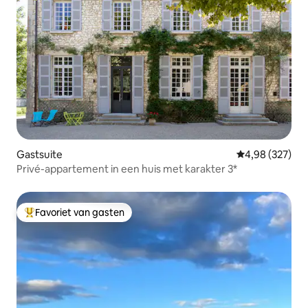
Gastsuite
Gemiddelde beo
4,98 (327)
Privé-appartement in een huis met karakter 3*
Favoriet van gasten
Topfavoriet van gasten