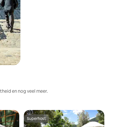
theid en nog veel meer.
Joert
Superhost
Favorie
Superhost
Favorie
Prachtige