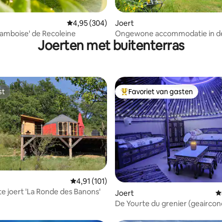
van 4,92 uit 5, 289 recensies
Gemiddelde beoordeling van 4,95 uit 5, 304 r
4,95 (304)
Joert
rte 'Framboise' de Recoleine
Ongewone accommodatie in d
Joerten met buitenterras
Ardèche (Vert&Bois)
st
Favoriet van gasten
st
Topfavoriet van gasten
Gemiddelde beoordeling van 4,91 uit 5, 101 
4,91 (101)
 joert 'La Ronde des Banons'
van 4,86 uit 5, 183 recensies
Joert
G
De Yourte du grenier (geaircon
in de zomer)