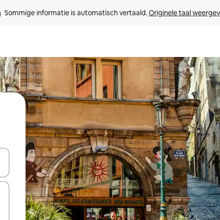
Sommige informatie is automatisch vertaald. 
Originele taal weerge
een keuze met je de pijltjestoetsen omhoog en omlaag, óf door te tik