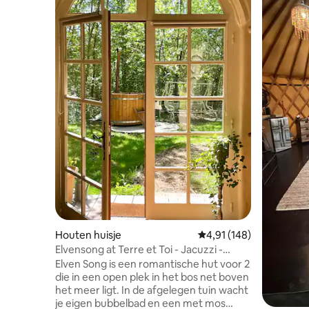
Houten huisje
Gemiddelde beoordeling
4,91 (148)
Elvensong at Terre et Toi - Jacuzzi -
honden welkom
Elven Song is een romantische hut voor 2
die in een open plek in het bos net boven
het meer ligt. In de afgelegen tuin wacht
je eigen bubbelbad en een met mos