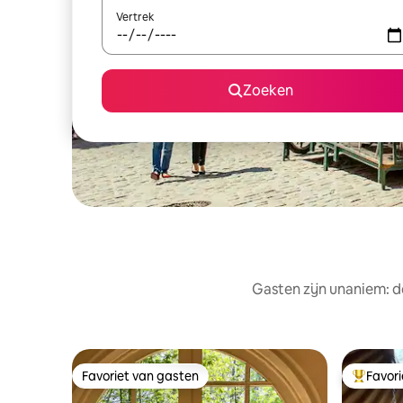
Vertrek
Zoeken
Gasten zijn unaniem: d
Favoriet van gasten
Favor
Favoriet van gasten
Topfavor