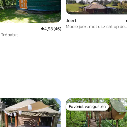
Joert
Mooie joert met uitzicht op de
Gemiddelde beoordeling van 4,93 uit 5, 46 
4,93 (46)
Pyreneeën
 Trébatut
 van 4,93 uit 5, 70 recensies
st
Favoriet van gasten
st
Favoriet van gasten