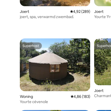
Joert
Gemiddelde beoordeling 
4,92 (289)
Joert
joert, spa, verwarmd zwembad.
You
Superhost
Superho
Superhost
Superho
Joert
Charmante
Woning
Gemiddelde beoordeling 
4,86 (183)
Yourte cévenole