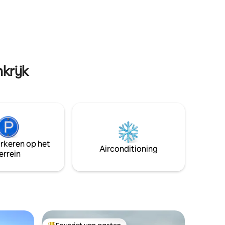
tent op de dolce via
ecensies
krijk
arkeren op het
Airconditioning
errein