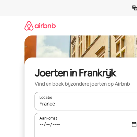
Ga
direct
naar
inhoud
Joerten in Frankrijk
Vind en boek bijzondere joerten op Airbnb
Locatie
Wanneer er suggesties beschikbaar zijn, maak je 
Aankomst