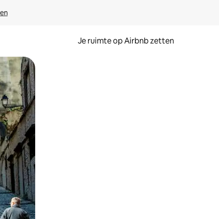
ven
Je ruimte op Airbnb zetten
ken of swipen.