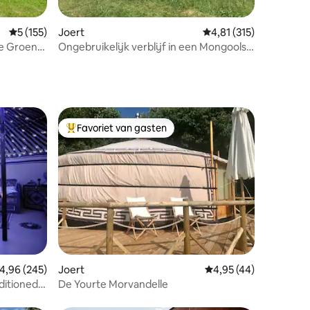
ecensies
Gemiddelde beoordeling van 5 uit 5, 155 recensies
5 (155)
Joert
Gemiddelde beoordeling
4,81 (315)
e Groene
Ongebruikelijk verblijf in een Mongoolse
yurt
Favoriet van gasten
Topfavoriet van gasten
recensies
emiddelde beoordeling van 4,96 uit 5, 245 recensies
4,96 (245)
Joert
Gemiddelde beoordelin
4,95 (44)
ditioned
De Yourte Morvandelle