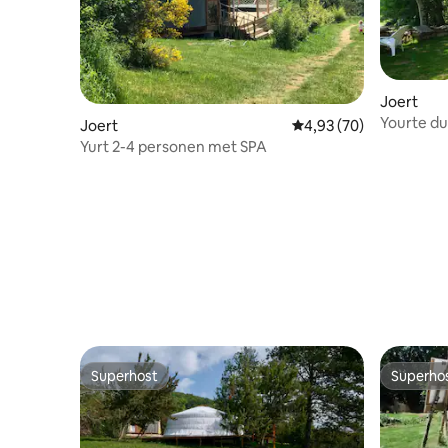
Joert
Yourte du
Joert
Gemiddelde beoordeling
4,93 (70)
Yurt 2-4 personen met SPA
Superhost
Superho
Superhost
Superho