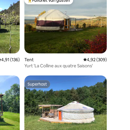
Favoriet van gasten
Topfavoriet van gasten
ecensies
emiddelde beoordeling van 4,91 uit 5, 136 recensies
4,91 (136)
Tent
Gemiddelde beoordeling
4,92 (309)
Yurt 'La Colline aux quatre Saisons'
Superhost
Superhost