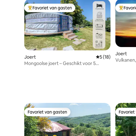
Favoriet van gasten
Favor
Topfavoriet van gasten
Topfavor
Joert
Joert
Gemiddelde beoorde
5 (18)
Vulkanen
Mongoolse joert – Geschikt voor 5
rust
personen, uniek verblijf + airco
Favoriet van gasten
Favoriet
Favoriet van gasten
Favoriet