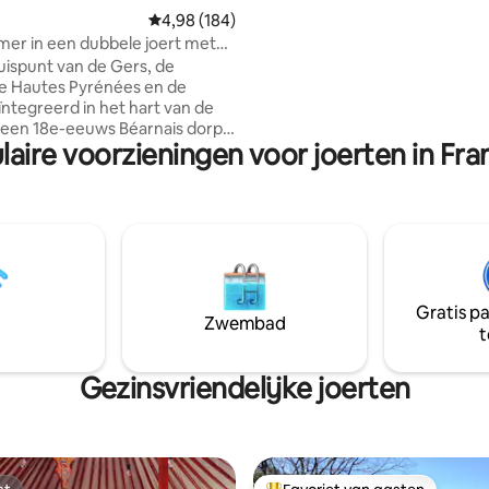
Gemiddelde beoordeling van 4,98 uit 5, 184 r
4,98 (184)
er in een dubbele joert met
uispunt van de Gers, de
e Hautes Pyrénées en de
ïntegreerd in het hart van de
n een 18e-eeuws Béarnais dorp;
laire voorzieningen voor joerten in Fran
one en atypische joert met
jt inbegrepen. Gezellig
 rond bed, elektrische
g, badkuip met pootjes,
eubilair, volledig uitgerust.
 vloerventilators. warme
mand op aanvraag geserveerd
rt. elektrische mountainbike
Gratis p
schikbaar. cadeaubon. oppassen
Zwembad
t
ond 300m van de joerten.
Gezinsvriendelijke joerten