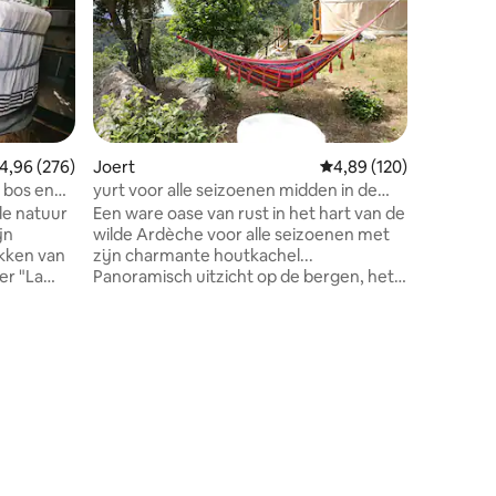
Cévenne
In het ha
Cévennes
ongerept
vrede en
lichte jo
5 m met e
berg. De 
en karakt
emiddelde beoordeling van 4,96 uit 5, 276 recensies
4,96 (276)
Joert
Gemiddelde beoordeling
4,89 (120)
zuiden m
t bos en
yurt voor alle seizoenen midden in de
naar de vallei. De badkamer
natuur
 de natuur
Een ware oase van rust in het hart van de
Een voll
jn
wilde Ardèche voor alle seizoenen met
beschikb
zijn charmante houtkachel...
Optionee
er "La
Panoramisch uitzicht op de bergen, het
erdere
groen en de rivier Trakteer jezelf op een
 de buurt:
pauze van echte ontspanning, rust en
geniet van de verschillende
delingen
natuuractiviteiten in de buurt
en... Je
(boomklimmen, sightseeing,
odatie
wandelingen, zwemmen, lokale
, de sfeer
ambachten...) toegang aanbevolen met
raalt.
de auto omdat 200 m van de
tterijen
hoogteverschil van de dolce via voor een
fietservaring, neem een comfortabele