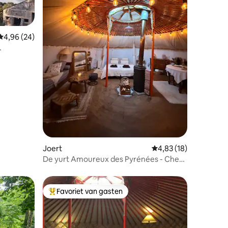
Gemiddelde beoordeling van 4,96 uit 5, 24 recensies
4,96 (24)
recensies
Joert
Gemiddelde beoordelin
4,83 (18)
De yurt Amoureux des Pyrénées - Chez
Sébìn
Favoriet van gasten
Topfavoriet van gasten