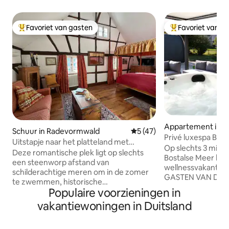
Favoriet van gasten
Favoriet van g
Topfavoriet van gasten
Topfavoriet van 
Appartement in N
Schuur in Radevormwald
Gemiddelde beoordeling van 
5 (47)
Privé luxespa Bos
Uitstapje naar het platteland met
whirlpool
Op slechts 3 minut
privésauna en ijsbad
Deze romantische plek ligt op slechts
Bostalse Meer begi
een steenworp afstand van
wellnessvakantie. ALLEEN VOOR
schilderachtige meren om in de zomer
GASTEN VAN DIT 
te zwemmen, historische
Bubbelbad - voor
Populaire voorzieningen in
bezienswaardigheden en je hebt
✅ Buitensauna me
toegang tot populaire wandel- en
vakantiewoningen in Duitsland
✅ Binnensauna me
mountainbikepaden direct voor de deur,
infraroodradiato
terwijl de accommodatie zelf een
✅ Balkon met uitzi