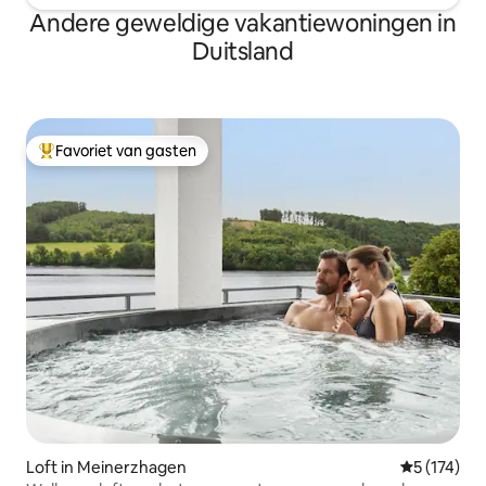
Andere geweldige vakantiewoningen in
Duitsland
Favoriet van gasten
Topfavoriet van gasten
Loft in Meinerzhagen
Gemiddelde 
5 (174)