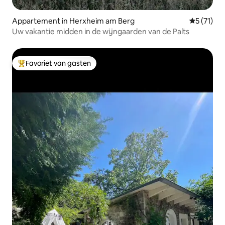
Appartement in Herxheim am Berg
Gemiddelde
5 (71)
Uw vakantie midden in de wijngaarden van de Palts
Favoriet van gasten
Topfavoriet van gasten