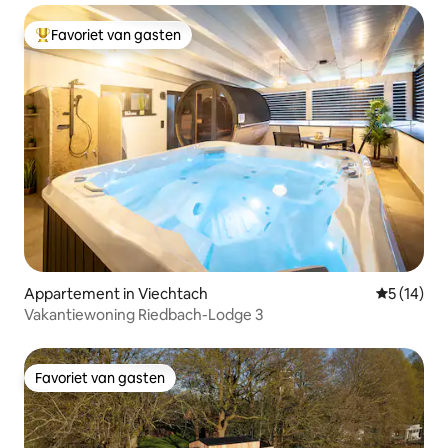
Favoriet van gasten
Topfavoriet van gasten
Appartement in Viechtach
Gemiddelde
5 (14)
Vakantiewoning Riedbach-Lodge 3
Favoriet van gasten
Favoriet van gasten