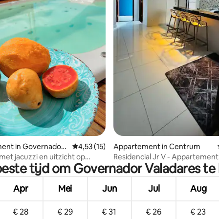
g van 4,95 uit 5, 21 recensies
ent in Governador
Gemiddelde beoordeling van 4,53 uit 5, 15 
4,53 (15)
Appartement in Centrum
met jacuzzi en uitzicht op
Residencial Jr V - Appartement
beste tijd om Governador Valadares t
Apr
Mei
Jun
Jul
Aug
€ 28
€ 29
€ 31
€ 26
€ 23