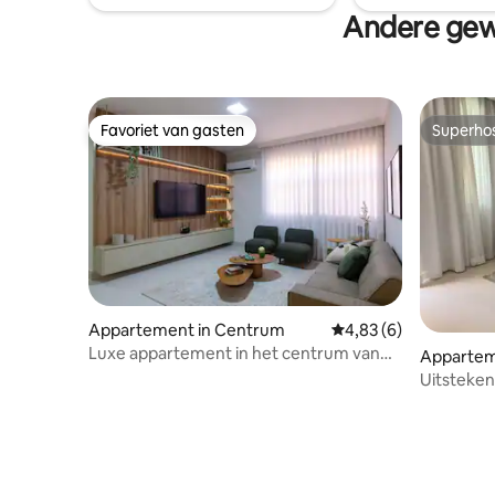
Andere gew
Favoriet van gasten
Superho
Favoriet van gasten
Superho
Appartement in Centrum
Gemiddelde beoordelin
4,83 (6)
Luxe appartement in het centrum van
Appartem
de stad.
Uitsteken
centrum 