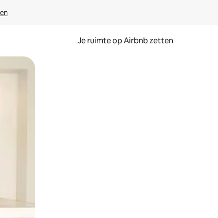
ven
Je ruimte op Airbnb zetten
ken of swipen.