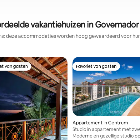
rdeelde vakantiehuizen in Governador
ens: deze accommodaties worden hoog gewaardeerd voor hun l
iet van gasten
Favoriet van gasten
iet van gasten
Favoriet van gasten
Appartement in Centrum
Studio in appartement met z
fitnessruimte MSU0906
Moderne en gezellige studio o