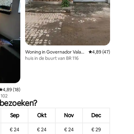
Woning in Governador Valada
Gemiddelde beoordelin
4,89 (47)
res
huis in de buurt van BR 116
recensies
Gemiddelde beoordeling van 4,89 uit 5, 18 recensies
4,89 (18)
 102
e bezoeken?
Sep
Okt
Nov
Dec
€ 24
€ 24
€ 24
€ 29