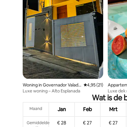
Woning in Governador Valada
Gemiddelde beoordelin
4,95 (21)
Appartem
res
Valadares
Luxe woning – Alto Esplanada
Luxe dek 
Wat is de 
Ibituruna
Maand
Jan
Feb
Mrt
€ 28
€ 27
€ 27
Gemiddelde