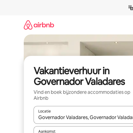
Ga
direct
naar
inhoud
Vakantieverhuur in
Governador Valadares
Vind en boek bijzondere accommodaties op
Airbnb
Locatie
Wanneer er suggesties beschikbaar zijn, maak je 
Aankomst