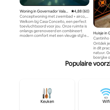
Woning in Governador Valad
Gemiddelde beoordeling
4,88 (60)
ares
Conceptwoning met zwembad + airco,
uitzonderlijke locatie
Welkom bij Casa Conceito, een perfect
toevluchtsoord voor jou. Onze ruimte is
onlangs gerenoveerd en combineert
Huisje in
modern comfort met een vleugje stijl en
es
Cantinho 
persoonlijkheid. Geniet van
achtertui
Ontdek je 
ongelooflijke en ontspannende
in dit pr
momenten in het zwembad, een ideale
natuur. Gelegen in een rustige en
verfrissing voor de hitte van de stad. •
bosrijke 
Kamers 01 en 02 met gesplitste
Populaire voorz
een ontsp
airconditioning • Kamer 03 met ventilator
leven en 
• Geïntegreerde woonkamer,
panoramis
voorraadkast en keuken • Zwembad en
de perfe
douche met barbecue • Sociale
romantisc
badkamer en wasruimte • Garage voor
kleine bo
twee auto's • WIJ BIEDEN
gratis vlu
BEDDENGODEN EN BADLINNEN.
mogelijk
vlucht te
Keuken
Wifi
van de pl
uitzicht h