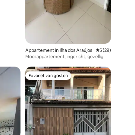
Appartement in Ilha dos Araújos
Gemiddelde beoorde
5 (29)
Mooi appartement, ingericht, gezellig
Favoriet van gasten
Favoriet van gasten