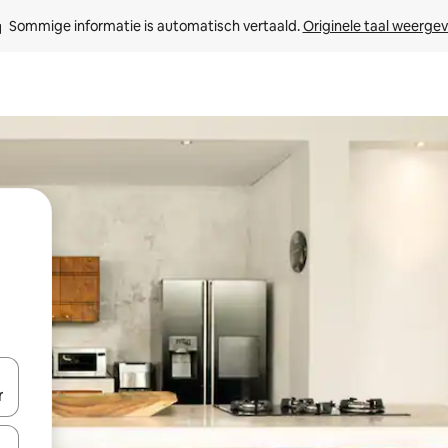
Sommige informatie is automatisch vertaald. 
Originele taal weerge
een keuze met je de pijltjestoetsen omhoog en omlaag, óf door te tik