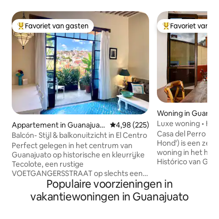
Favoriet van gasten
Favoriet van g
Topfavoriet van gasten
Topfavoriet van 
Woning in Guanaj
Luxe woning • Har
Appartement in Guanajuat
Gemiddelde beoordeling van 4,98
4,98 (225)
overal naartoe
Casa del Perro Azu
o
Balcón- Stijl & balkonuitzicht in El Centro
Hond') is een zeld
Perfect gelegen in het centrum van
woning in het har
Guanajuato op historische en kleurrijke
Histórico van Gua
Tecolote, een rustige
gastronomische 
VOETGANGERSSTRAAT op slechts een
badkamers. Deze 
Populaire voorzieningen in
paar minuten lopen bergopwaarts van
drie slaapkamers i
overvloedige restaurants, bars, theaters
vakantiewoningen in Guanajuato
bereiken met de tax
en activiteiten. Dit appartement biedt
minuten lopen van
een ongelooflijk UITZICHT, prachtige
Juárez en de best