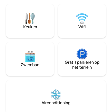
oude charme en moderne gemakken.
Guanajuato. Twee buitenterrassen en
Het balkon ligt direct naast een
een plek op het d
comfortabele
panoramisch uitzi
woon-/eet-/keukenruimte, een
privé, rustig en p
geweldige ruimte om te hangen en te
voor een onverget
ontspannen. De aparte slaapkamer
Keuken
Wifi
ervaring.
heeft 2 kasten en een bed comfortabel
genoeg om je een fantastische
nachtrust te garanderen.
Gratis parkeren op
Zwembad
het terrein
Airconditioning