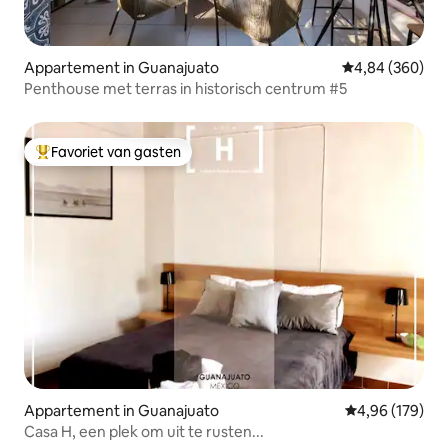
Appartement in Guanajuato
Gemiddelde beo
4,84 (360)
Penthouse met terras in historisch centrum #5
Favoriet van gasten
Topfavoriet van gasten
Appartement in Guanajuato
Gemiddelde beo
4,96 (179)
Casa H, een plek om uit te rusten...