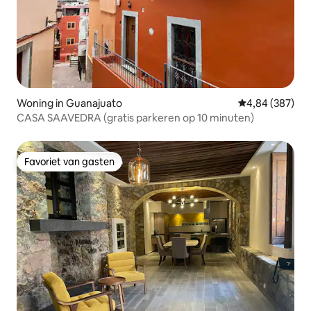
Woning in Guanajuato
Gemiddelde beo
4,84 (387)
CASA SAAVEDRA (gratis parkeren op 10 minuten)
Favoriet van gasten
Favoriet van gasten