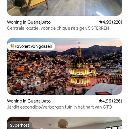
Woning in Guanajuato
Gemiddelde beo
4,93 (220)
Centrale locatie, voor de chique reiziger. 5 STERREN
Favoriet van gasten
Topfavoriet van gasten
Woning in Guanajuato
Gemiddelde beo
4,96 (226)
Jardín escondido/verborgen tuin in het hart van GTO
Superhost
Superhost