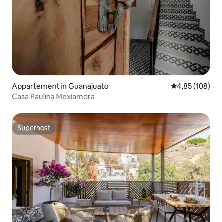
Appartement in Guanajuato
Gemiddelde beo
4,85 (108)
Casa Paulina Mexiamora
Superhost
Superhost