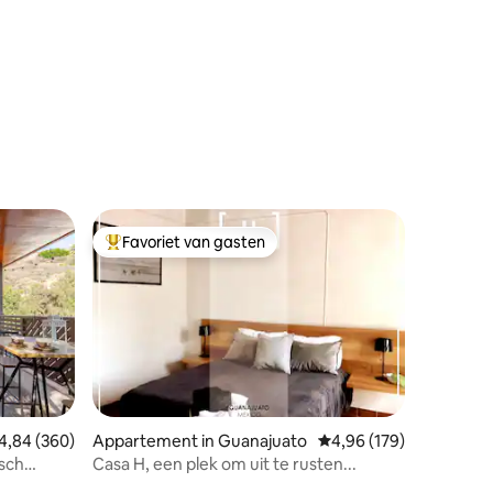
Favoriet van gasten
Topfavoriet van gasten
ecensies
emiddelde beoordeling van 4,84 uit 5, 360 recensies
4,84 (360)
Appartement in Guanajuato
Gemiddelde beoordeling
4,96 (179)
isch
Casa H, een plek om uit te rusten...