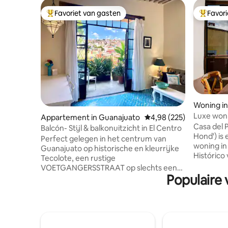
Favoriet van gasten
Favor
Topfavoriet van gasten
Topfavor
Woning i
Luxe woni
Appartement in Guanajuato
Gemiddelde beoordeling 
4,98 (225)
overal na
Casa del 
Balcón- Stijl & balkonuitzicht in El Centro
Hond') is
Perfect gelegen in het centrum van
woning in
Guanajuato op historische en kleurrijke
Histórico
Tecolote, een rustige
gastrono
VOETGANGERSSTRAAT op slechts een
badkamers
Populaire
paar minuten lopen bergopwaarts van
slaapkame
overvloedige restaurants, bars, theaters
met de tax
en activiteiten. Dit appartement biedt
van de Ja
een ongelooflijk UITZICHT, prachtige
beste rest
oude charme en moderne gemakken.
buitenter
Het balkon ligt direct naast een