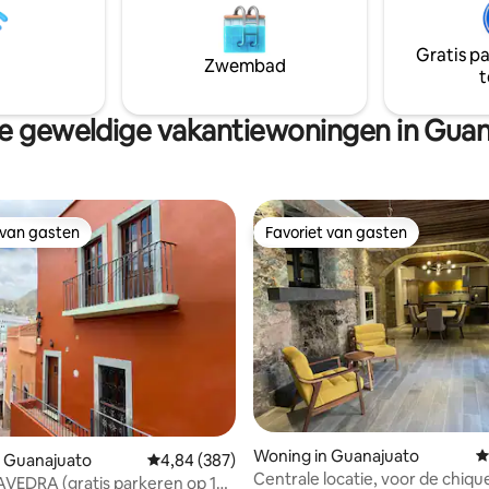
n panoramisch uitzicht over de
zijn 400 meter van het monum
vé, rustig en prachtig
de Pipile en 12 minuten van het
eerd voor een onvergetelijke
historische centrum als je door
Gratis p
Zwembad
varing.
steegjes loopt.
t
e geweldige vakantiewoningen in Guan
 van gasten
Favoriet van gasten
 van gasten
Favoriet van gasten
Woning in Guanajuato
G
n Guanajuato
Gemiddelde beoordeling van 4,84 uit 5, 387 r
4,84 (387)
Centrale locatie, voor de chique
VEDRA (gratis parkeren op 10