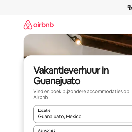
Ga
direct
naar
inhoud
Vakantieverhuur in
Guanajuato
Vind en boek bijzondere accommodaties op
Airbnb
Locatie
Wanneer er suggesties beschikbaar zijn, maak je 
Aankomst