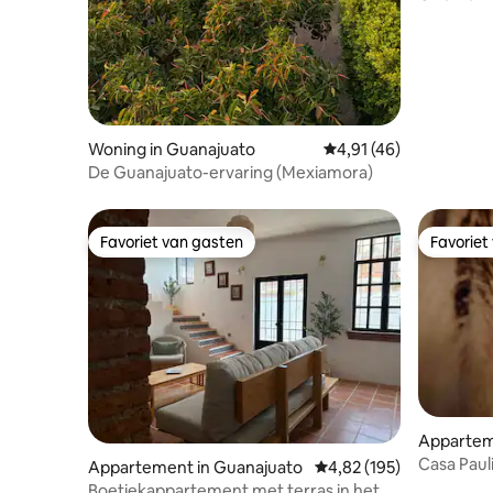
minuten)
Woning in Guanajuato
Gemiddelde beoordelin
4,91 (46)
De Guanajuato-ervaring (Mexiamora)
Favoriet van gasten
Favoriet
Favoriet van gasten
Favoriet
Appartem
Casa Pau
Appartement in Guanajuato
Gemiddelde beoordeling 
4,82 (195)
Boetiekappartement met terras in het