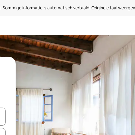
Sommige informatie is automatisch vertaald. 
Originele taal weerge
een keuze met je de pijltjestoetsen omhoog en omlaag, óf door te tik