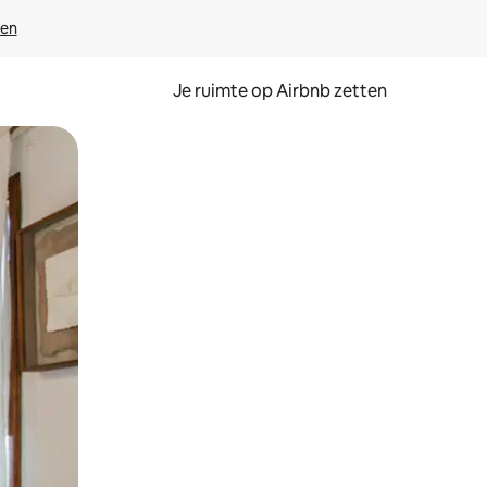
ven
Je ruimte op Airbnb zetten
ken of swipen.