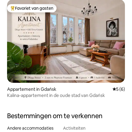
Favoriet van gasten
Topfavoriet van gasten
Appartement in Gdańsk
Gemiddeld
5 (6)
Kalina-appartement in de oude stad van Gdańsk
Bestemmingen om te verkennen
Andere accommodaties
Activiteiten