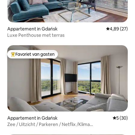
Appartement in Gdańsk
Gemiddelde be
4,89 (27)
Luxe Penthouse met terras
Favoriet van gasten
Topfavoriet van gasten
Appartement in Gdańsk
Gemiddelde
5 (30)
Zee / Uitzicht / Parkeren / Netflix /Klima
Sauna+Fitnessruimte