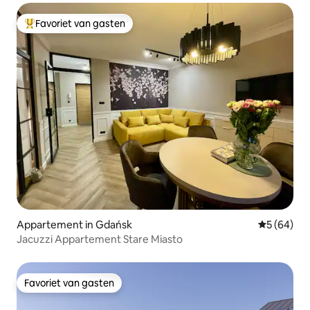
Favoriet van gasten
Topfavoriet van gasten
Appartement in Gdańsk
Gemiddelde
5 (64)
Jacuzzi Appartement Stare Miasto
Favoriet van gasten
Favoriet van gasten