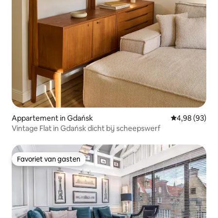
Appartement in Gdańsk
Gemiddelde be
4,98 (93)
Vintage Flat in Gdańsk dicht bij scheepswerf
Favoriet van gasten
Favoriet van gasten