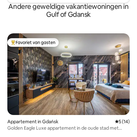
Andere geweldige vakantiewoningen in
Gulf of Gdansk
Favoriet van gasten
Topfavoriet van gasten
Appartement in Gdańsk
Gemiddelde
5 (14)
Golden Eagle Luxe appartement in de oude stad met
airco.