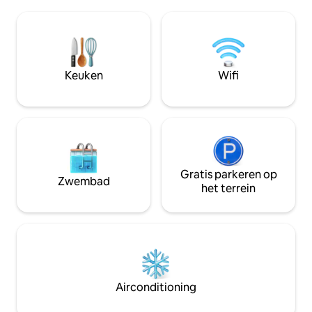
een luxe is, maar een noodzaak. Dit
van een moderne 
stijlvolle penthouse is meer dan alleen
vaatwasser, een 
een plek om te slapen. Het is een
bed, een smart-tv
veelzijdige ruimte die aan je unieke
en een kleine maa
behoeften kan voldoen. Bovendien
badkamer.
beschikt het over een ruim eigen terras
Keuken
Wifi
met een adembenemend uitzicht op de
skyline van de oude binnenstad van
Gdańsk.
Gratis parkeren op
Zwembad
het terrein
Airconditioning