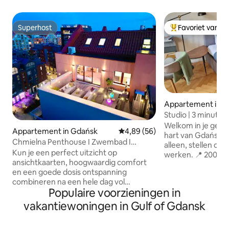
Superhost
Favoriet van g
Superhost
Topfavoriet van 
Appartement in 
Studio | 3 minuten
station | Balkon en 
​Welkom in je gezel
Appartement in Gdańsk
Gemiddelde beoordeling van 4,8
4,89 (56)
hart van Gdańsk! P
Chmielna Penthouse I Zwembad I
alleen, stellen of
Airconditioning I Kraan van Gdansk
Kun je een perfect uitzicht op
werken. ​📍 200 m naar het centraal
ansichtkaarten, hoogwaardig comfort
station en maxima
en een goede dosis ontspanning
naar de oude binn
combineren na een hele dag vol
steenworp afstand
Populaire voorzieningen in
verkenning van de stad? Ja, dat kan – en
en winkels 💻 Snell
je vindt het allemaal op de bovenste
werkruimte ☕ Nes
vakantiewoningen in Gulf of Gdansk
verdieping van het moderne gebouw op
koffiezetapparaat 
Chmielna 63, waar comfort niet alleen
Zelf inchecken (sleutelk