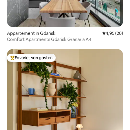
Appartement in Gdańsk
Gemiddelde be
4,95 (20)
Comfort Apartments Gdańsk Granaria A4
Favoriet van gasten
Topfavoriet van gasten