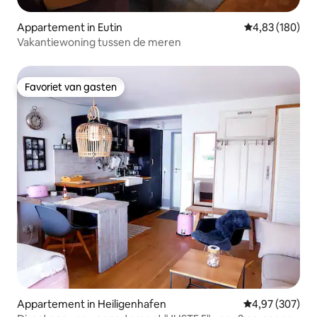
Appartement in Eutin
Gemiddelde beo
4,83 (180)
Vakantiewoning tussen de meren
Favoriet van gasten
Favoriet van gasten
Appartement in Heiligenhafen
Gemiddelde beo
4,97 (307)