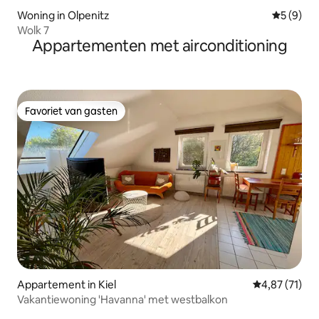
Woning in Olpenitz
Gemiddeld
5 (9)
Wolk 7
Appartementen met airconditioning
Favoriet van gasten
Favoriet van gasten
Appartement in Kiel
Gemiddelde be
4,87 (71)
Vakantiewoning 'Havanna' met westbalkon