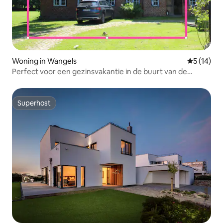
Woning in Wangels
Gemiddelde
5 (14)
Perfect voor een gezinsvakantie in de buurt van de
Oostzee!
Superhost
Superhost