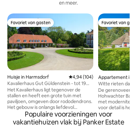
en meer.
Favoriet van gasten
Favoriet van gas
Favoriet van gasten
Favoriet van gas
Huisje in Harmsdorf
Gemiddelde beoordeling van 4,94
4,94 (104)
Appartement in B
f
Kavalierhaus Gut Güldenstein - tot 19
Witte rieten dakk
personen
Het Kavalierhaus ligt tegenover de
De gerenoveerde 
stallen en heeft een grote tuin met
Hohwachter Bay co
paviljoen, omgeven door rododendrons.
met moderniteit. Met veel aandacht
Het gebouw is onlangs liefdevol
voor detail is het
Populaire voorzieningen voor
gerestaureerd. Op de eerste verdieping
uitgebreid geren
bevindt zich een ruime eetkamer, de
ingericht. Het appartement ik boeit met
vakantiehuizen vlak bij Panker Estate
keuken met aparte voorraadkast, een
180 vierkante mete
studeerkamer, een grote woonkamer
slaapkamers, 2 ba
met open haard, twee slaapkamers met
keuken, een zeer 