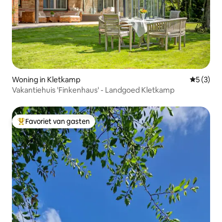
Woning in Kletkamp
Gemiddeld
5 (3)
Vakantiehuis 'Finkenhaus' - Landgoed Kletkamp
Favoriet van gasten
Topfavoriet van gasten