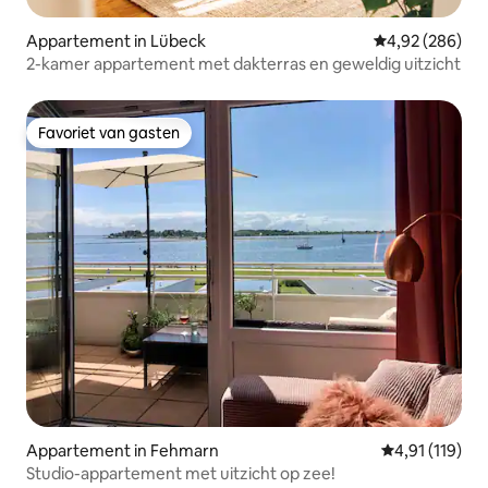
Appartement in Lübeck
Gemiddelde beo
4,92 (286)
2-kamer appartement met dakterras en geweldig uitzicht
Favoriet van gasten
Favoriet van gasten
Appartement in Fehmarn
Gemiddelde beo
4,91 (119)
Studio-appartement met uitzicht op zee!