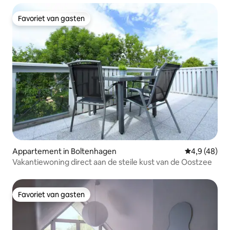
Favoriet van gasten
Favoriet van gasten
Appartement in Boltenhagen
Gemiddelde b
4,9 (48)
Vakantiewoning direct aan de steile kust van de Oostzee
Favoriet van gasten
Favoriet van gasten