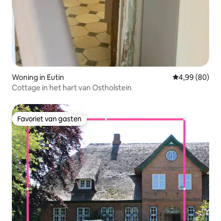
Woning in Eutin
Gemiddelde be
4,99 (80)
Cottage in het hart van Ostholstein
Favoriet van gasten
Favoriet van gasten