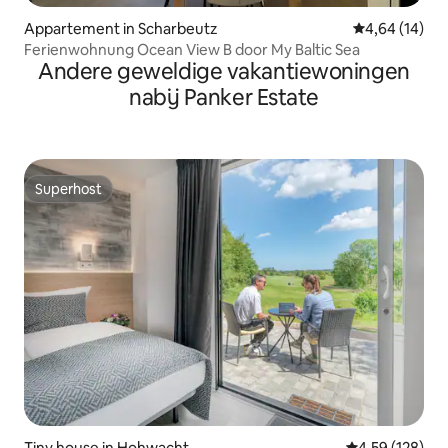
Appartement in Scharbeutz
Gemiddelde be
4,64 (14)
Ferienwohnung Ocean View B door My Baltic Sea
Andere geweldige vakantiewoningen
nabij Panker Estate
Superhost
Superhost
Tiny house in Hohwacht
Gemiddelde beo
4,59 (128)