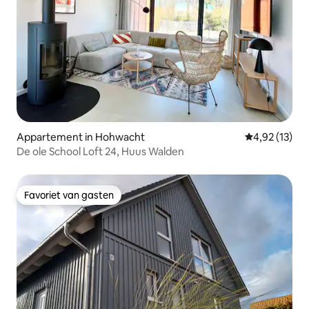
Appartement in Hohwacht
Gemiddelde be
4,92 (13)
De ole School Loft 24, Huus Walden
Favoriet van gasten
Favoriet van gasten