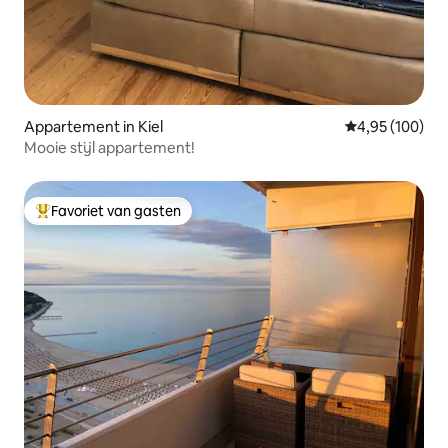
Appartement in Kiel
Gemiddelde beo
4,95 (100)
Mooie stijl appartement!
Favoriet van gasten
Topfavoriet van gasten