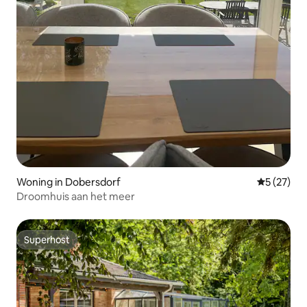
Woning in Dobersdorf
Gemiddelde
5 (27)
Droomhuis aan het meer
Superhost
Superhost