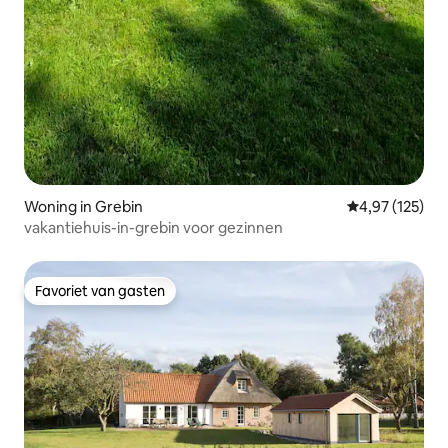
Woning in Grebin
Gemiddelde beo
4,97 (125)
vakantiehuis-in-grebin voor gezinnen
Favoriet van gasten
Favoriet van gasten