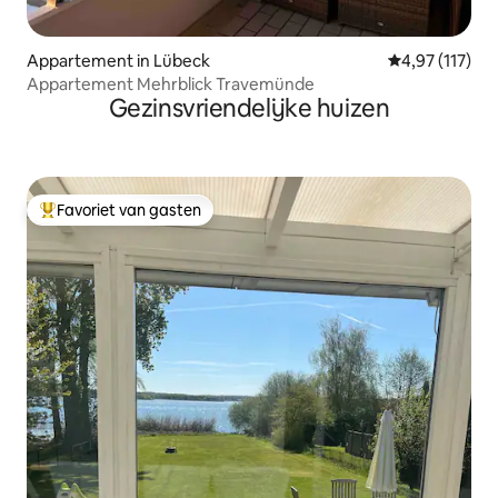
Appartement in Lübeck
Gemiddelde beo
4,97 (117)
Appartement Mehrblick Travemünde
Gezinsvriendelijke huizen
Favoriet van gasten
Topfavoriet van gasten