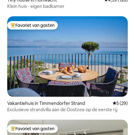
Klein huis - eigen badkamer
Favoriet van gasten
Topfavoriet van gasten
Vakantiehuis in Timmendorfer Strand
Gemiddelde
5 (29)
Exclusieve strandvilla aan de Oostzee op de eerste rij
Favoriet van gasten
Topfavoriet van gasten