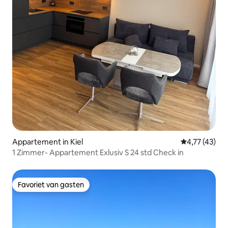
Appartement in Kiel
Gemiddelde be
4,77 (43)
1 Zimmer- Appartement Exlusiv S 24 std Check in
Favoriet van gasten
Favoriet van gasten