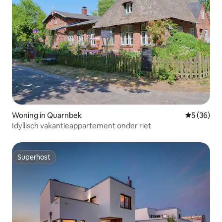
Woning in Quarnbek
Gemiddelde
5 (36)
Idyllisch vakantieappartement onder riet
Superhost
Superhost