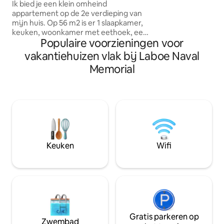
muzieksysteem, pla
parkeerplaats
Ik bied je een klein omheind
BBQ-ruimte, fietse
appartement op de 2e verdieping van
spa, privébioscoop
mijn huis. Op 56 m2 is er 1 slaapkamer,
schommel, vuurpl
keuken, woonkamer met eethoek, een
houthakken en no
Populaire voorzieningen voor
kleine badkamer en een zonnige loggia.
restaurant "Hof B
Je kunt vrij toegankelijk zijn via het
vakantiehuizen vlak bij Laboe Naval
gerechten en ontbi
trappenhuis, dus je kunt komen en gaan
Memorial
wanneer je maar wilt. Winkel- en
restaurantfaciliteiten op loopafstand.
Falkensteiner strand met hoge
touwenbaan en minigolf is dichtbij,
openbaar vervoer halte 2 minuten
lopen, steiger Fördedampfer 5 minuten.
Op loopafstand. Ik kijk uit naar jullie
bezoek.
Keuken
Wifi
Gratis parkeren op
Zwembad