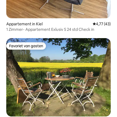
Appartement in Kiel
Gemiddelde be
4,77 (43)
1 Zimmer- Appartement Exlusiv S 24 std Check in
Favoriet van gasten
Favoriet van gasten