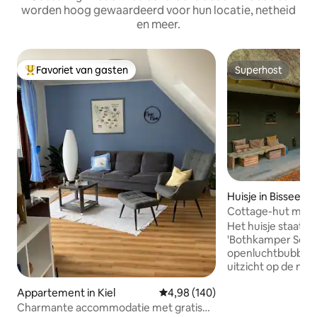
worden hoog gewaardeerd voor hun locatie, netheid
en meer.
Favoriet van gasten
Superhost
Topfavoriet van gasten
Superhost
Huisje in Bissee
Cottage-hut met 
bubbelbad en st
Het huisje staat i
'Bothkamper See'.
openluchtbubbelb
uitzicht op de na
houtoven, terras,
Appartement in Kiel
Gemiddelde beoordeling van 4,98
4,98 (140)
kingsize bed, voll
ijsblokjesmachine
Charmante accommodatie met gratis