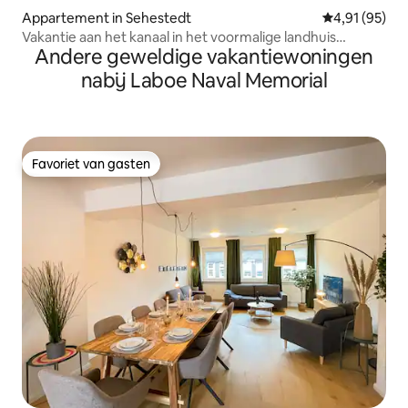
Appartement in Sehestedt
Gemiddelde be
4,91 (95)
Vakantie aan het kanaal in het voormalige landhuis
Andere geweldige vakantiewoningen
Hohenfelde 3
nabij Laboe Naval Memorial
Favoriet van gasten
Favoriet van gasten