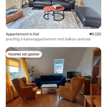
Appartement in Kiel
Gemiddelde
5 (20)
prachtig 3-kamerappartement met balkon centraal
Favoriet van gasten
Favoriet van gasten