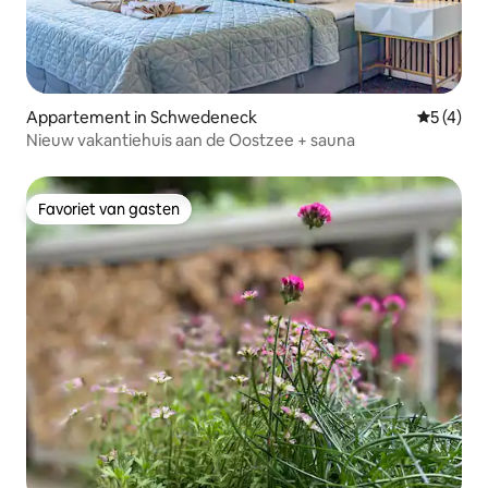
Appartement in Schwedeneck
Gemiddeld
5 (4)
Nieuw vakantiehuis aan de Oostzee + sauna
Favoriet van gasten
Favoriet van gasten