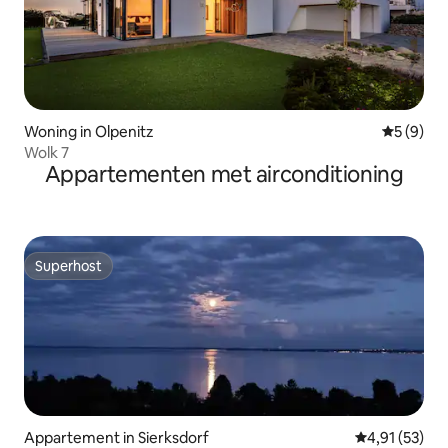
Woning in Olpenitz
Gemiddeld
5 (9)
Wolk 7
Appartementen met airconditioning
Superhost
Superhost
Appartement in Sierksdorf
Gemiddelde be
4,91 (53)