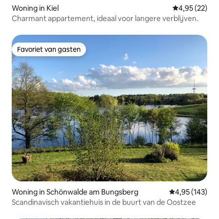
Woning in Kiel
Gemiddelde be
4,95 (22)
Charmant appartement, ideaal voor langere verblijven.
Favoriet van gasten
Favoriet van gasten
Woning in Schönwalde am Bungsberg
Gemiddelde beo
4,95 (143)
Scandinavisch vakantiehuis in de buurt van de Oostzee