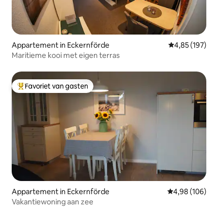
Appartement in Eckernförde
Gemiddelde beo
4,85 (197)
Maritieme kooi met eigen terras
Favoriet van gasten
Topfavoriet van gasten
Appartement in Eckernförde
Gemiddelde beo
4,98 (106)
Vakantiewoning aan zee