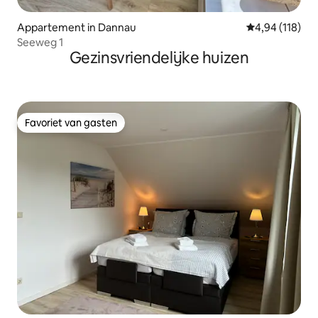
Appartement in Dannau
Gemiddelde beo
4,94 (118)
Seeweg 1
Gezinsvriendelijke huizen
Favoriet van gasten
Favoriet van gasten