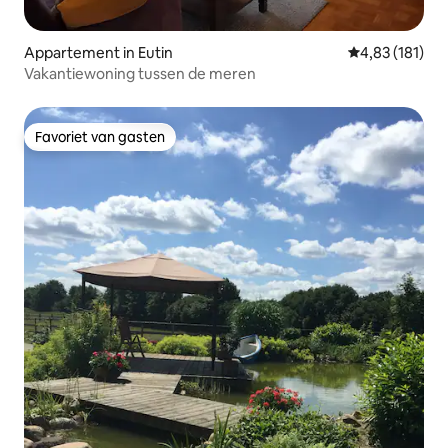
Appartement in Eutin
Gemiddelde beo
4,83 (181)
Vakantiewoning tussen de meren
Favoriet van gasten
Favoriet van gasten