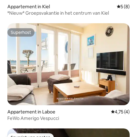
Appartement in Kiel
Gemiddeld
5 (8)
*Nieuw* Groepsvakantie in het centrum van Kiel
Superhost
Superhost
Appartement in Laboe
Gemiddelde b
4,75 (4)
FeWo Amerigo Vespucci