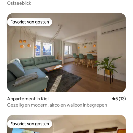
Ostseeblick
Favoriet van gasten
Favoriet van gasten
Appartement in Kiel
Gemiddelde
5 (13)
Gezellig en modern, airco en wallbox inbegrepen
Favoriet van gasten
Favoriet van gasten