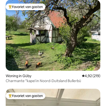
Favoriet van gasten
Topfavoriet van gasten
Woning in Güby
Gemiddelde beo
4,92 (219)
Charmante "kapel in Noord-Duitsland Bullerbü
Favoriet van gasten
Topfavoriet van gasten