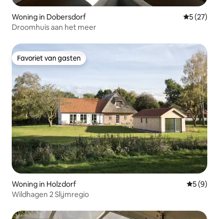
Woning in Dobersdorf
Gemiddelde
5 (27)
Droomhuis aan het meer
Favoriet van gasten
Favoriet van gasten
Woning in Holzdorf
Gemiddeld
5 (9)
Wildhagen 2 Slijmregio