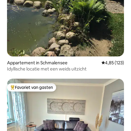
Appartement in Schmalensee
Gemiddelde beo
4,85 (123)
Idyllische locatie met een weids uitzicht
Favoriet van gasten
Topfavoriet van gasten