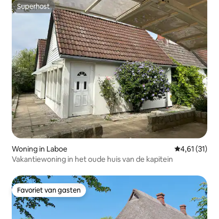
Superhost
Superhost
Woning in Laboe
Gemiddelde be
4,61 (31)
Vakantiewoning in het oude huis van de kapitein
Favoriet van gasten
Favoriet van gasten