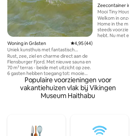
Zeecontainer in 
Mooi Tiny House me
natuur
Welkom in onze pr
Home in the middl
steeds voorzien va
hebt. Nu met een
sterren! Je neemt
Woning in Gråsten
Gemiddelde beoordeling van 4,9
4,95 (44)
bos, staart in de 
Uniek kunsthuis met fantastisch
wakker met het ge
zeezicht en sauna
Rust, zee, ziel en charme direct aan de
drinkt je koffie na
Flensburger Fjord. Met nieuwe sauna en
terwijl je snelle wi
70 m² terras - beide met uitzicht op zee.
favoriete Netflix-
6 gasten hebben toegang tot: mooie
queensize bed. Me
Populaire voorzieningen voor
keuken en badkamer, grote woonkamer
ervoor gezorgd da
met tv en internet en uniek uitzicht op
vakantiehuizen vlak bij Vikingen
meest efficiënt g
zee. 3 grote slaapkamers en allemaal
ervaring voor je 
Museum Haithabu
met het mooiste uitzicht op het fjord.
Gendarmstien/Gendarmenwanderweg
en fantastische natuur als buurman,
vlakbij Flensburg en Sønderborg en op
loopafstand van de restaurants Pearl,
Sivgaarden en Providence. Deuren zijn
versierd met landschapsmotieven van