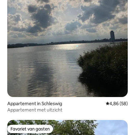
Appartement in Schleswig
Gemiddelde be
4,86 (58)
Appartement met uitzicht
Favoriet van gasten
Favoriet van gasten