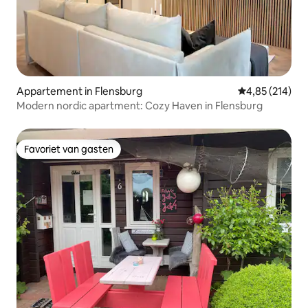
Appartement in Flensburg
Gemiddelde beo
4,85 (214)
Modern nordic apartment: Cozy Haven in Flensburg
Favoriet van gasten
Favoriet van gasten