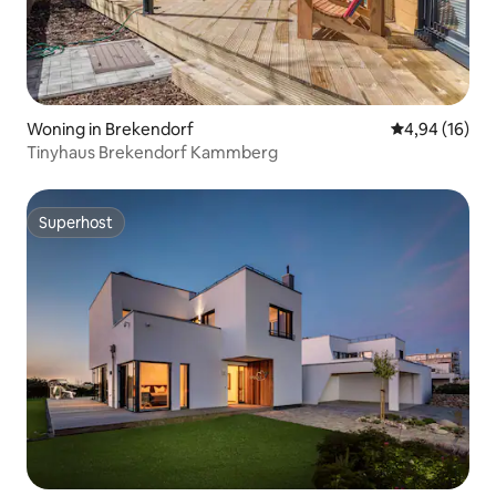
Woning in Brekendorf
Gemiddelde be
4,94 (16)
Tinyhaus Brekendorf Kammberg
Superhost
Superhost