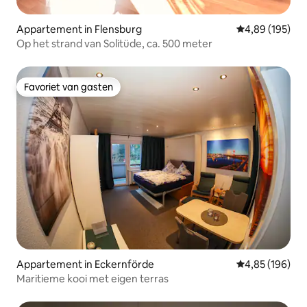
Appartement in Flensburg
Gemiddelde beo
4,89 (195)
Op het strand van Solitüde, ca. 500 meter
Favoriet van gasten
Favoriet van gasten
Appartement in Eckernförde
Gemiddelde beo
4,85 (196)
Maritieme kooi met eigen terras