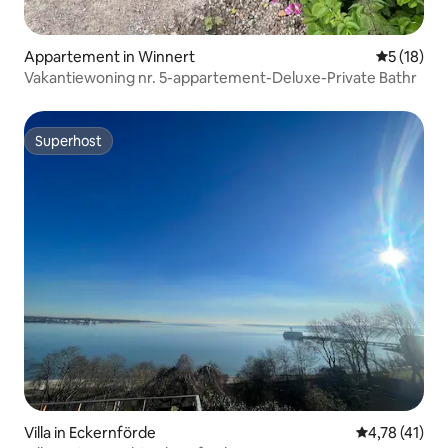
Appartement in Winnert
Gemiddelde
5 (18)
Vakantiewoning nr. 5-appartement-Deluxe-Private Bathr
Superhost
Superhost
Villa in Eckernförde
Gemiddelde be
4,78 (41)