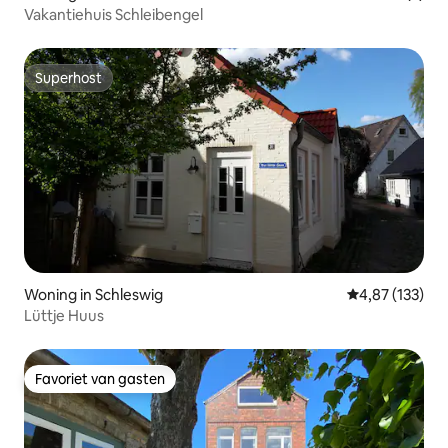
Vakantiehuis Schleibengel
Superhost
Superhost
Woning in Schleswig
Gemiddelde beo
4,87 (133)
Lüttje Huus
Favoriet van gasten
Favoriet van gasten