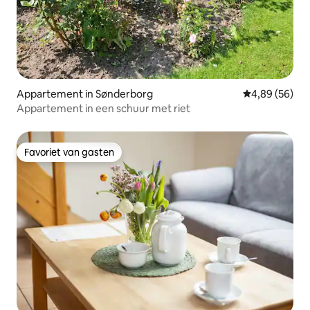
Appartement in Sønderborg
Gemiddelde be
4,89 (56)
Appartement in een schuur met riet
Favoriet van gasten
Favoriet van gasten