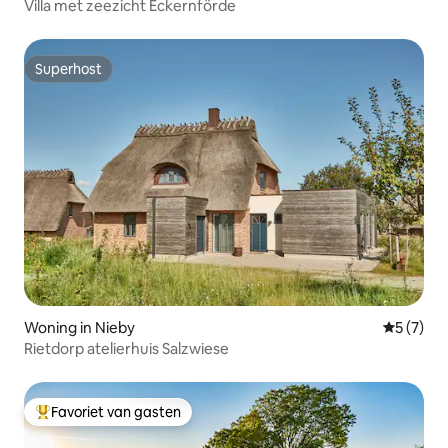
Villa met zeezicht Eckernförde
Superhost
Superhost
Woning in Nieby
Gemiddeld
5 (7)
Rietdorp atelierhuis Salzwiese
Favoriet van gasten
Topfavoriet van gasten