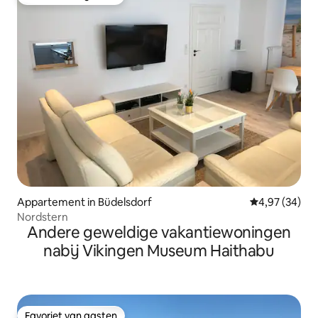
Favoriet van gasten
Appartement in Büdelsdorf
Gemiddelde be
4,97 (34)
Nordstern
Andere geweldige vakantiewoningen
nabij Vikingen Museum Haithabu
Favoriet van gasten