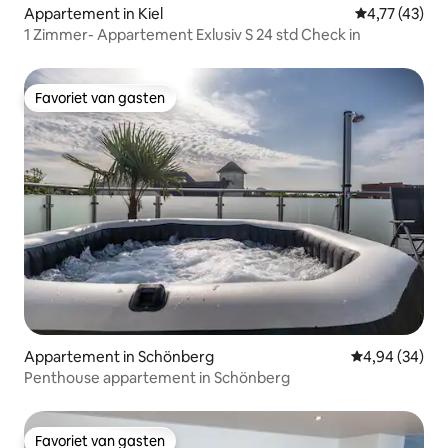
Appartement in Kiel
Gemiddelde be
4,77 (43)
1 Zimmer- Appartement Exlusiv S 24 std Check in
Favoriet van gasten
Favoriet van gasten
Appartement in Schönberg
Gemiddelde be
4,94 (34)
Penthouse appartement in Schönberg
Favoriet van gasten