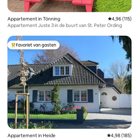
Appartement in Tönning
Gemiddelde beo
4,96 (115)
Appartement Juste 3 in de buurt van St. Peter Ording
Favoriet van gasten
Topfavoriet van gasten
Appartement in Heide
Gemiddelde beo
4,98 (185)