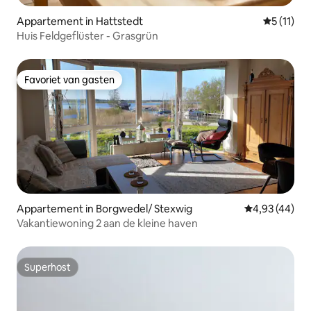
Appartement in Hattstedt
Gemiddeld
5 (11)
Huis Feldgeflüster - Grasgrün
Favoriet van gasten
Favoriet van gasten
Appartement in Borgwedel/ Stexwig
Gemiddelde be
4,93 (44)
Vakantiewoning 2 aan de kleine haven
Superhost
Superhost