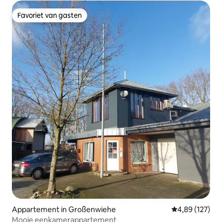
Favoriet van gasten
Favoriet van gasten
Appartement in Großenwiehe
Gemiddelde beo
4,89 (127)
Mooie eenkamerappartement