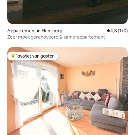
Appartement in Flensburg
Gemiddelde be
4,8 (170)
Zeer mooi, gerenoveerd 2-kamerappartement
Favoriet van gasten
Topfavoriet van gasten