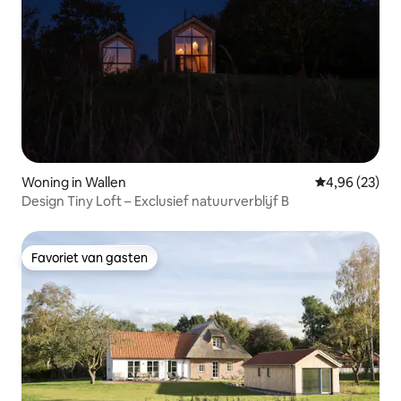
Woning in Wallen
Gemiddelde be
4,96 (23)
Design Tiny Loft – Exclusief natuurverblijf B
Favoriet van gasten
Favoriet van gasten