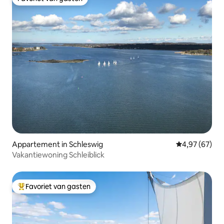
Favoriet van gasten
Appartement in Schleswig
Gemiddelde be
4,97 (67)
Vakantiewoning Schleiblick
Favoriet van gasten
Topfavoriet van gasten