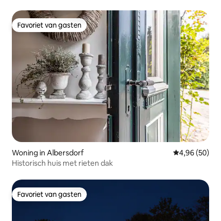
Favoriet van gasten
Favoriet van gasten
Woning in Albersdorf
Gemiddelde be
4,96 (50)
Historisch huis met rieten dak
Favoriet van gasten
Favoriet van gasten