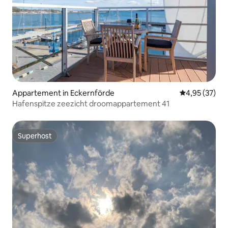
Appartement in Eckernförde
Gemiddelde be
4,95 (37)
Hafenspitze zeezicht droomappartement 41
Superhost
Superhost