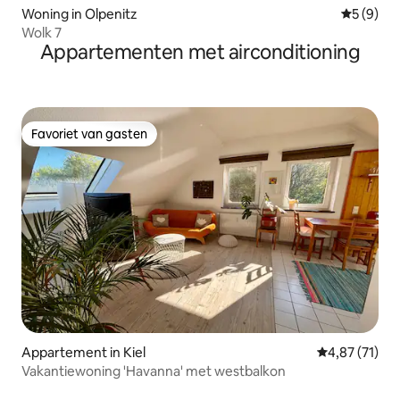
Woning in Olpenitz
Gemiddeld
5 (9)
Wolk 7
Appartementen met airconditioning
Favoriet van gasten
Favoriet van gasten
Appartement in Kiel
Gemiddelde be
4,87 (71)
Vakantiewoning 'Havanna' met westbalkon