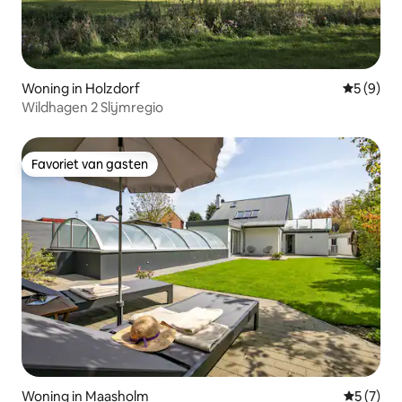
Woning in Holzdorf
Gemiddeld
5 (9)
Wildhagen 2 Slijmregio
Favoriet van gasten
Favoriet van gasten
Woning in Maasholm
Gemiddeld
5 (7)