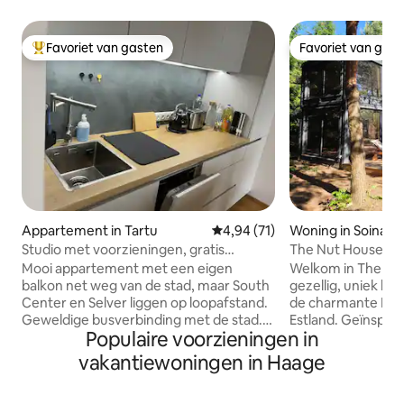
Favoriet van gasten
Favoriet van gas
Topfavoriet van gasten
Favoriet van gas
Appartement in Tartu
Gemiddelde beoordeling van 4,9
4,94 (71)
Woning in Soinast
Studio met voorzieningen, gratis
The Nut House - G
parkeergelegenheid
in Tartu!
Mooi appartement met een eigen
Welkom in The Nu
balkon net weg van de stad, maar South
gezellig, uniek kle
Center en Selver liggen op loopafstand.
de charmante Pähkl
Geweldige busverbinding met de stad.
Estland. Geïnspir
Populaire voorzieningen in
Dicht bij het appartement is een klein
schoonheid van de
houten blok waar je ook kunt genieten
vreugde van eenvo
vakantiewoningen in Haage
en wandelen van een beetje van de
kleine schuilplaat
vogels die zingen. Een geweldig
te ontspannen, op