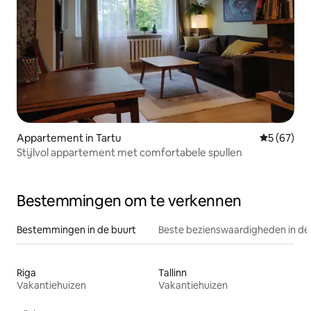
Appartement in Tartu
Gemiddelde
5 (67)
Stijlvol appartement met comfortabele spullen
Bestemmingen om te verkennen
Bestemmingen in de buurt
Beste bezienswaardigheden in de
Riga
Tallinn
Vakantiehuizen
Vakantiehuizen