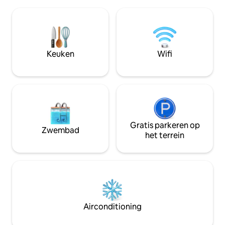
appartement met balkon. Niet in het
een beetje 'gek' t
stadscentrum, maar Lõunakeskus met
mogelijke manier. 
verschillende winkels, bioscoop en
onder de pijnbome
restaurants is zeer dichtbij (ca. 10-15
kruipt met een bo
minuten lopen). Ook klein bos, waar het
slechts enkele mi
erg mooi is om een kleine wandeling te
The Nut House is w
Keuken
Wifi
maken en te genieten van een beetje
grote herinneringe
Estlandse natuur:)
Gratis parkeren op
Zwembad
het terrein
Airconditioning