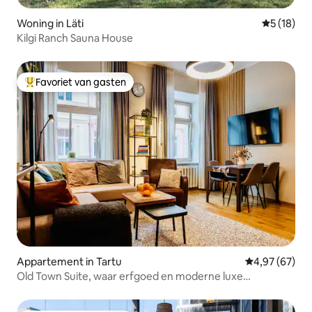
Woning in Läti
Gemiddelde
5 (18)
Kilgi Ranch Sauna House
Favoriet van gasten
Topfavoriet van gasten
Appartement in Tartu
Gemiddelde be
4,97 (67)
Old Town Suite, waar erfgoed en moderne luxe
samenkomen