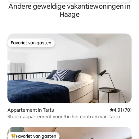
Andere geweldige vakantiewoningen in
Haage
Favoriet van gasten
Favoriet van gasten
Appartement in Tartu
Gemiddelde be
4,91 (70)
Studio-appartement voor 3 in het centrum van Tartu
Favoriet van gasten
Topfavoriet van gasten