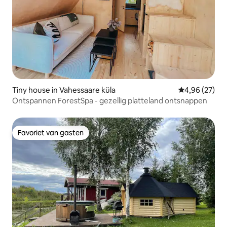
Tiny house in Vahessaare küla
Gemiddelde be
4,96 (27)
Ontspannen ForestSpa - gezellig platteland ontsnappen
Favoriet van gasten
Favoriet van gasten