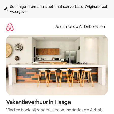
Ga
Sommige informatie is automatisch vertaald. 
Originele taal 
direct
weergeven
naar
inhoud
Je ruimte op Airbnb zetten
Vakantieverhuur in Haage
Vind en boek bijzondere accommodaties op Airbnb