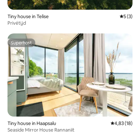
Tiny house in Telise
Gemiddeld
5 (3)
Privétijd
Superhost
Superhost
Tiny house in Haapsalu
Gemiddelde be
4,83 (18)
Seaside Mirror House Rannaniit