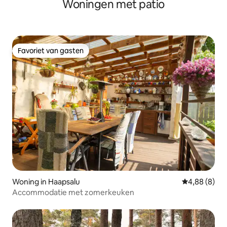
Woningen met patio
Favoriet van gasten
Favoriet van gasten
Woning in Haapsalu
Gemiddelde b
4,88 (8)
Accommodatie met zomerkeuken