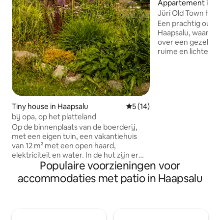
Appartement in H
Jüri Old Town Ho
Een prachtig oud 
Haapsalu, waar je
over een gezellig
ruime en lichte 
een wasruimte. He
geschikt voor max
(het vijfde bed is
appartement besc
balkon met uitzich
Tiny house in Haapsalu
Gemiddelde beoordeling van 
5 (14)
en de oude stadsh
bij opa, op het platteland
kunnen gasten ge
eigen binnenplaat
Op de binnenplaats van de boerderij,
de zomeravonden.
met een eigen tuin, een vakantiehuis
gelegen zijn in he
van 12 m² met een open haard,
- op een steenwor
elektriciteit en water. In de hut zijn er
Populaire voorzieningen voor
promenade, Little V
alleen slaapruimtes, een zonverwarmde
Welkom!
buitendouche, een toilet en een badkuip
accommodaties met patio in Haapsalu
die aan het hoofdhuis is bevestigd. Het is
ook mogelijk om een aparte sauna
onder het bos te gebruiken. P.s.
scharrelkippen, geiten, schapen en