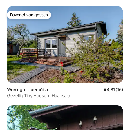
Favoriet van gasten
Favoriet van gasten
Woning in Uuemõisa
Gemiddelde be
4,81 (16)
Gezellig Tiny House in Haapsalu