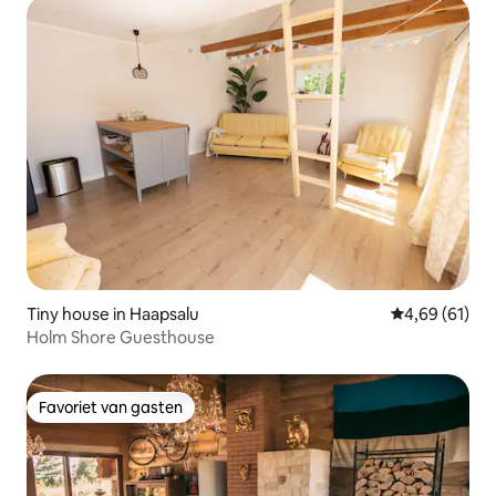
Tiny house in Haapsalu
Gemiddelde be
4,69 (61)
Holm Shore Guesthouse
Favoriet van gasten
Favoriet van gasten