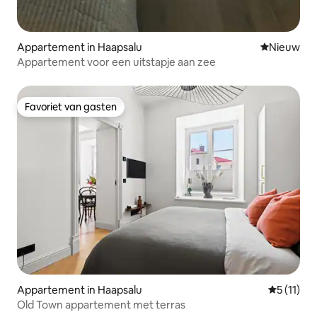
Appartement in Haapsalu
Nieuwe ac
Nieuw
Appartement voor een uitstapje aan zee
Favoriet van gasten
Favoriet van gasten
Appartement in Haapsalu
Gemiddeld
5 (11)
Old Town appartement met terras