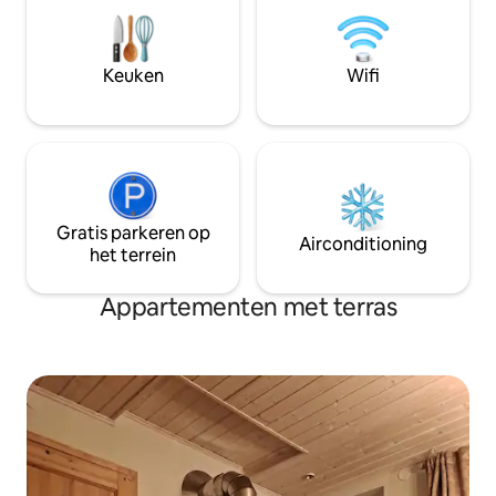
andere huisdieren op het terrein. Het is
het beste voor een stel dat een beetje
wilde en meer natuurlijke ervaringen
waardeert, die meer waarde hechten
Keuken
Wifi
aan authenticiteit dan comfort. Geen
feestplek, gewoon om op je gemak te
zijn.
Gratis parkeren op
Airconditioning
het terrein
Appartementen met terras