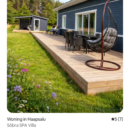
Woning in Haapsalu
Gemiddeld
5 (7)
Sõbra SPA Villa