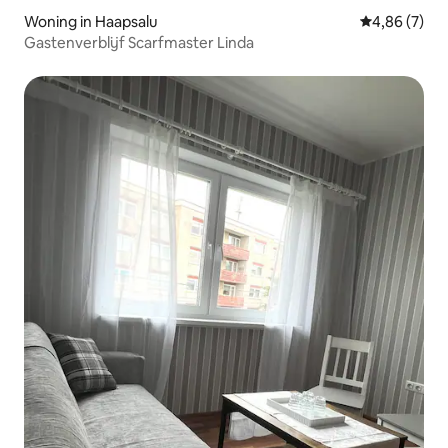
Woning in Haapsalu
Gemiddelde b
4,86 (7)
Gastenverblijf Scarfmaster Linda