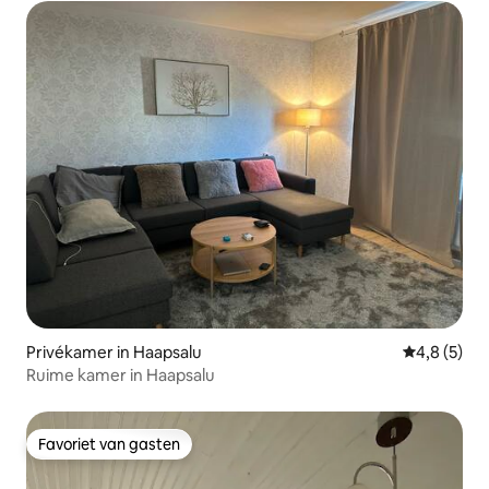
Privékamer in Haapsalu
Gemiddelde 
4,8 (5)
Ruime kamer in Haapsalu
Favoriet van gasten
Favoriet van gasten