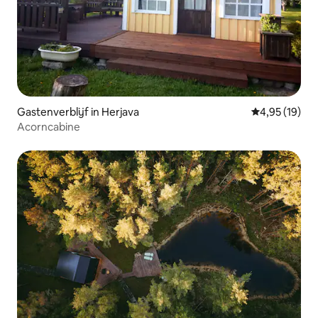
Gastenverblijf in Herjava
Gemiddelde be
4,95 (19)
Acorncabine