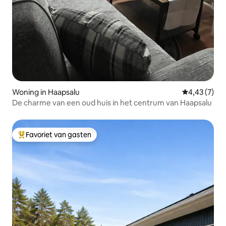
Woning in Haapsalu
Gemiddelde b
4,43 (7)
De charme van een oud huis in het centrum van Haapsalu
Favoriet van gasten
Topfavoriet van gasten