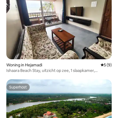
Woning in Hejamadi
Gemiddeld
5 (9)
Ishaara Beach Stay, uitzicht op zee, 1 slaapkamer,
appartement op de 1e verdieping.
Superhost
Superhost