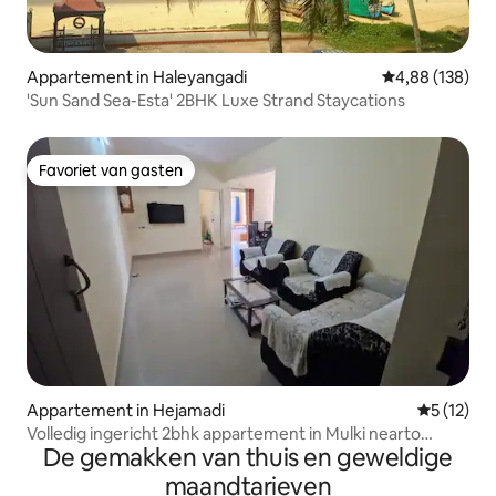
Appartement in Haleyangadi
Gemiddelde beo
4,88 (138)
'Sun Sand Sea-Esta' 2BHK Luxe Strand Staycations
Favoriet van gasten
Favoriet van gasten
Appartement in Hejamadi
Gemiddelde
5 (12)
Volledig ingericht 2bhk appartement in Mulki nearto
De gemakken van thuis en geweldige
surfclub
maandtarieven