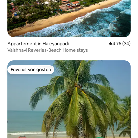
Appartement in Haleyangadi
Gemiddelde be
4,76 (34)
Vaishnavi Reveries-Beach Home stays
Favoriet van gasten
Favoriet van gasten